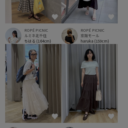
ROPÉ PICNIC
ROPÉ PICNIC
ルミネ北千住
京阪モール
ちはる
(164cm)
haruka
(159cm)