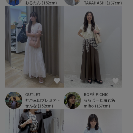
おるたん
(162cm)
TAKAHASHI
(157cm)
OUTLET
ROPÉ PICNIC
神戸三田プレミアム・アウトレット
ららぽーと海老名
せんな
(152cm)
miho
(157cm)