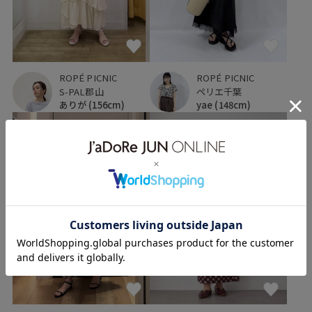
ROPÉ PICNIC
ROPÉ PICNIC
S-PAL郡山
ペリエ千葉
ありが
(156cm)
yae
(148cm)