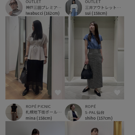
OUTLET
OUTLET
神戸三田プレミアム・アウトレット
三井アウトレットパーク ジャズドリーム長島
Iwabucci
(162cm)
sui
(158cm)
ROPÉ PICNIC
ROPÉ
札幌地下街ポールタウン
S-PAL仙台
mina
(158cm)
shiho
(157cm)