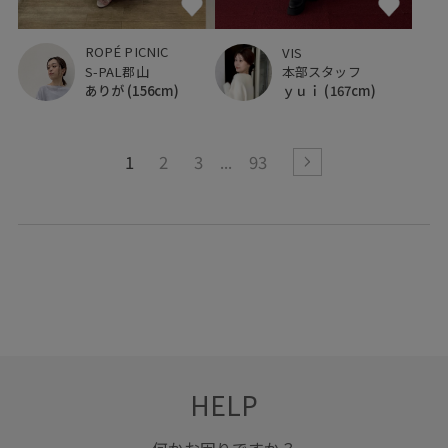
ROPÉ PICNIC
VIS
S-PAL郡山
本部スタッフ
ありが
(156cm)
ｙｕｉ
(167cm)
1
2
3
93
HELP