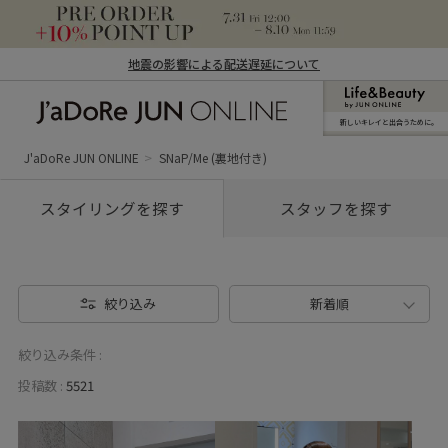
地震の影響による配送遅延について
新しいキレイと出合うために。
J'aDoRe JUN ONLINE（ジャドール ジュ
ン オンライン）
J'aDoRe JUN ONLINE
SNaP/Me (裏地付き)
スタイリングを探す
スタッフを探す
絞り込み
新着順
絞り込み条件 :
投稿数 :
5521