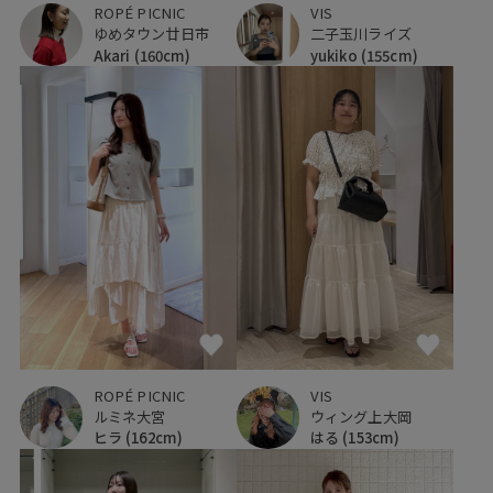
ROPÉ PICNIC
VIS
ゆめタウン廿日市
二子玉川ライズ
Akari
(160cm)
yukiko
(155cm)
ROPÉ PICNIC
VIS
ルミネ大宮
ウィング上大岡
ヒラ
(162cm)
はる
(153cm)