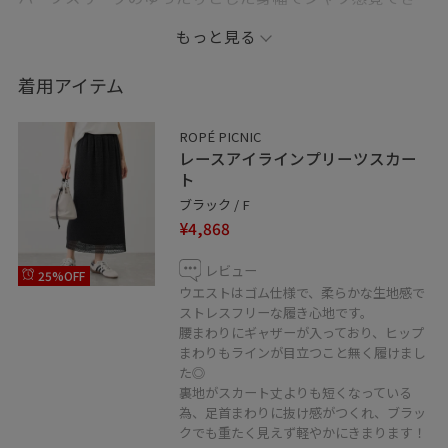
らっと羽織れるのも嬉しいポイント◎
もっと見る
ボーダーインナー+透かし編みスカートを合わせた夏のリ
ラックスコーディネートです。
着用アイテム
ご覧いただき、ありがとうございます☺︎
ROPÉ PICNIC
レースアイラインプリーツスカー
・画像は野外の光や照明の当たり具合で、
ト
実際の商品の色味と異なる場合がございます。
ブラック / F
¥4,868
実際の商品に近い色味は商品ページをご確認ください。
レビュー
25%OFF
・紐ついてないアイテムは私物となります。
ウエストはゴム仕様で、柔らかな生地感で
ストレスフリーな履き心地です。
腰まわりにギャザーが入っており、ヒップ
まわりもラインが目立つこと無く履けまし
□LUMINE WEB決済サービス
た◎
ルミネエスト新宿店ではWEB決済で
裏地がスカート丈よりも短くなっている
ご自宅への発送も行っております。
為、足首まわりに抜け感がつくれ、ブラッ
クでも重たく見えず軽やかにきまります！