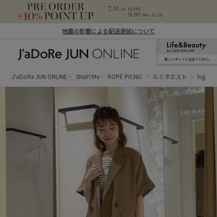
地震の影響による配送遅延について
新しいキレイと出合うために。
J'aDoRe JUN ONLINE（ジャドール ジュ
ン オンライン）
J'aDoRe JUN ONLINE
SNaP/Me
ROPÉ PICNIC
ルミネエスト
higuch