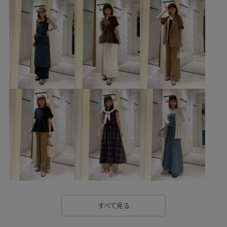
GIX16190
26RPUVCARE
26SS10
26SS10r
26SS15
26SS20
26SS20dp
26SS20gsr
26SSRPgoods
26SSRPジャケット
26SS_エアリーリネンライク
26SSエアリーリネンライク
RP26SS
RP26SS_goods
Tシャツ
きれいめ
ちゃんとプラスかわいい保証
ちょうど良い丈感
ひざ下丈
ウエストがゴム
カジュアル
カジュアルすぎない
クーポン対象商品
グルカサンダル
コントラスト
コーディネートしやすい
ゴム仕様
サステナブル
シアー
シアー感
シャツ
スクエアトゥ
スッキリ
すべて見る
ストレスフリー
スニーカー
セットアップ