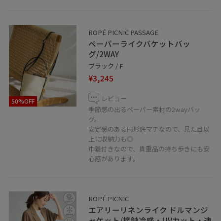
ルミネカードをご利用のお客様は
いつでも5%OFFでご購入いただけます。
ROPÉ PICNIC PASSAGE
お気軽にお問い合わせくださいませ。
ペーパーライクバケットバッ
グ/2WAY
---------------------------
ブラック / F
〒〒160-0022
¥3,245
東京都新宿区新宿3-38-1
ルミネエスト新宿4F
レビュー
50%OFF
季節感の出るペーパー素材の2wayバッ
グ。
TEL☎️03-5312-7288
安定感のある円形底マチなので、見た目以
---------------------------
上に収納力も◎
巾着付きなので、貴重品の持ち歩きにも安
心感があります。
□♡ボタンを押してお気に入り！
お気に入りしていただくと、気になったコーディネート
ROPÉ PICNIC
や
エアリーリネンライク ドルマンジ
商品がチェックしやすくなります。
ャケット/接触冷感・UVカット・速