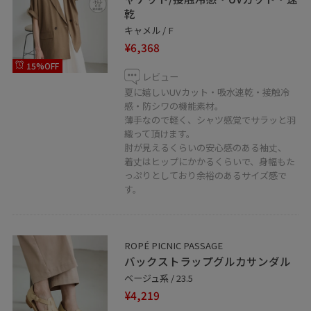
スタッフのフォローもあわせてご利用ください。
乾
キャメル / F
¥6,368
15%OFF
レビュー
夏に嬉しいUVカット・吸水速乾・接触冷
感・防シワの機能素材。
薄手なので軽く、シャツ感覚でサラッと羽
織って頂けます。
肘が見えるくらいの安心感のある袖丈、
着丈はヒップにかかるくらいで、身幅もた
っぷりとしており余裕のあるサイズ感で
す。
ROPÉ PICNIC PASSAGE
バックストラップグルカサンダル
ベージュ系 / 23.5
¥4,219