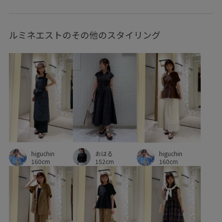
セットアップ対象商品
ソックス
トラッド
ルミネエストのその他のスタイリング
トレンド感
ナチュラル
ニット
ニュアンスカラー
ハーフパンツ
パンツ
パンプス
ヘルシー
リラックス感
ロングスカート
ローファー
ワイドパンツ
ワンピース
上品
伸縮性
合わせやすい
安定感
小物
快適
快適なはき心地
抜け感
日傘
春先
異素材ドッキング
秋口
higuchin
おはる
肌見せ
肌馴染が良い
艶感
華やか
薄手
higuchin
160cm
152cm
160cm
裏地付き
見た目以上の収納
軽快
透け感
都会的
長く使える