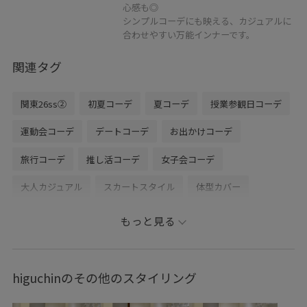
心感も◎
シンプルコーデにも映える、カジュアルに
合わせやすい万能インナーです。
関連タグ
関東26ss②
初夏コーデ
夏コーデ
授業参観日コーデ
運動会コーデ
デートコーデ
お出かけコーデ
旅行コーデ
推し活コーデ
女子会コーデ
大人カジュアル
スカートスタイル
体型カバー
カジュアルコーデ
ROPÉ PICNIC
ウェーブ
イエベ秋
もっと見る
混合
ジャケット/アウター
テーラードジャケット
スカート
バッグ
ハンドバッグ
シューズ
higuchinのその他のスタイリング
サンダル
GDC16120
GDV16220
GIA16050