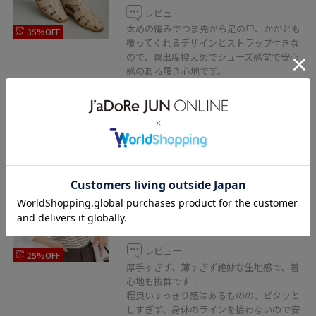
レビュー
太めの編みでつま先から足の甲、かかとも
35%OFF
覆ってくれるデザインとストラップ付きな
ので、露出度控えめでシューズ感覚で安心
感のある履き心地です。
柔らかな合皮素材で、普段通りのサイズで
選んで丁度良く履けました。
ROPÉ PICNIC
マルチボーダーヘンリーネックタ
ンクトップ
キナリ系 / F
¥2,624
レビュー
25%OFF
厚手すぎず、薄すぎず絶妙な生地感で、着
心地も抜群です！
程良いすっきり感はあるものの、ピタッと
しすぎず、身体のラインを拾わないので安