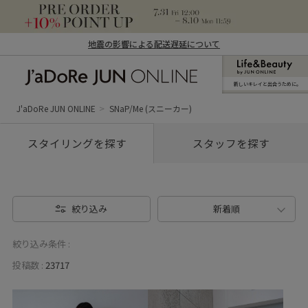
地震の影響による配送遅延について
新しいキレイと出合うために。
J'aDoRe JUN ONLINE（ジャドール ジュ
ン オンライン）
J'aDoRe JUN ONLINE
SNaP/Me (スニーカー)
スタイリングを探す
スタッフを探す
絞り込み
新着順
絞り込み条件 :
投稿数 :
23717