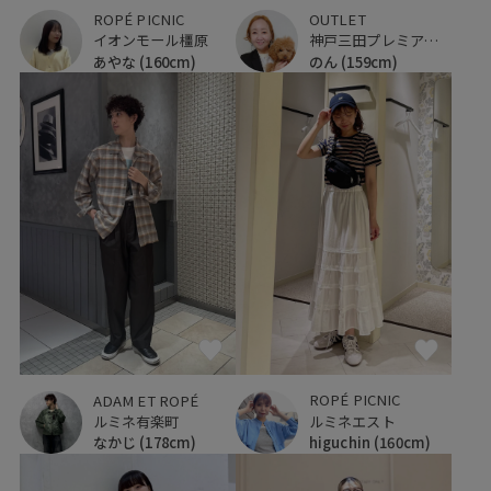
ROPÉ PICNIC
OUTLET
イオンモール橿原
神戸三田プレミアム・アウトレット
あやな
(160cm)
のん
(159cm)
ROPÉ PICNIC
ADAM ET ROPÉ
ルミネエスト
ルミネ有楽町
higuchin
(160cm)
なかじ
(178cm)