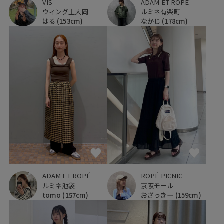
VIS
ADAM ET ROPÉ
ウィング上大岡
ルミネ有楽町
はる
(153cm)
なかじ
(178cm)
ROPÉ PICNIC
ADAM ET ROPÉ
京阪モール
ルミネ池袋
おざっきー
(159cm)
tomo
(157cm)