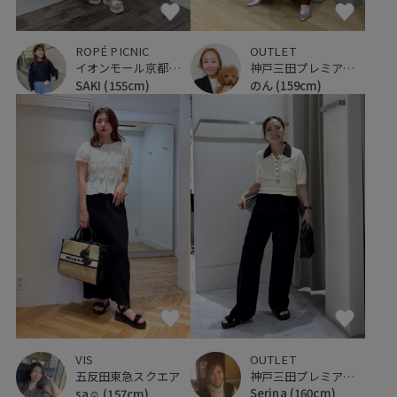
OUTLET
ROPÉ PICNIC
神戸三田プレミアム・アウトレット
イオンモール京都桂川
のん
(159cm)
SAKI
(155cm)
OUTLET
VIS
神戸三田プレミアム・アウトレット
五反田東急スクエア
Serina
(160cm)
sa☺︎
(157cm)