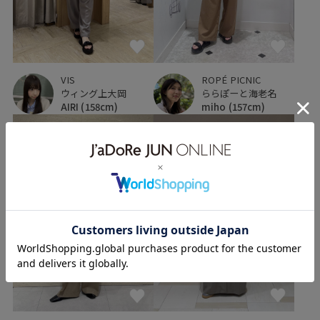
VIS
ROPÉ PICNIC
ウィング上大岡
ららぽーと海老名
AIRI
(158cm)
miho
(157cm)