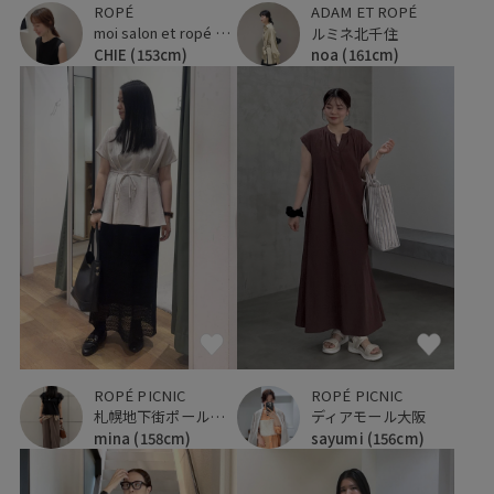
ROPÉ
ADAM ET ROPÉ
moi salon et ropé 大阪高島屋
ルミネ北千住
CHIE
(153cm)
noa
(161cm)
ROPÉ PICNIC
ROPÉ PICNIC
札幌地下街ポールタウン
ディアモール大阪
mina
(158cm)
sayumi
(156cm)