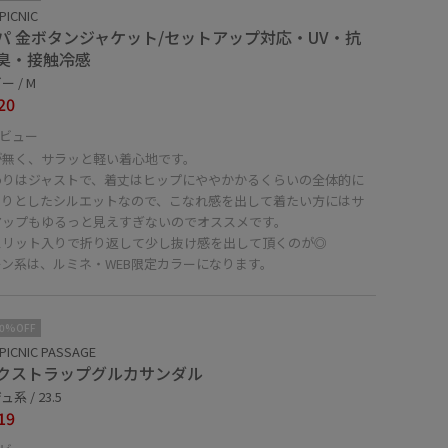
PICNIC
パ 金ボタンジャケット/セットアップ対応・UV・抗
臭・接触冷感
 / M
20
ビュー
が無く、サラッと軽い着心地です。
わりはジャストで、着丈はヒップにややかかるくらいの全体的に
きりとしたシルエットなので、こなれ感を出して着たい方にはサ
アップもゆるっと見えすぎないのでオススメです。
スリット入りで折り返して少し抜け感を出して頂くのが◎
ーン系は、ルミネ・WEB限定カラーになります。
10%OFF
PICNIC PASSAGE
クストラップグルカサンダル
系 / 23.5
19