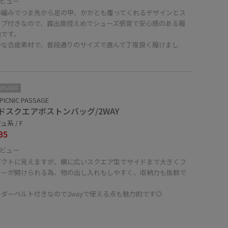
ビュー
の編みでつま先から足の甲、かかとも覆ってくれるデザインとス
ップ付きなので、露出度控えめでシューズ感覚で安心感のある履
地です。
かな合皮素材で、普段通りのサイズで選んで丁度良く履けまし
10%OFF
PICNIC PASSAGE
ドスクエアボストンバッグ/2WAY
系 / F
35
ビュー
パクトに見えますが、横に広いスクエア型でサイドまで大きくフ
ナーが開けられる為、物の出し入れもしやすく、収納力も抜群で
ダーベルト付きなので2wayで使える点も魅力的です◎