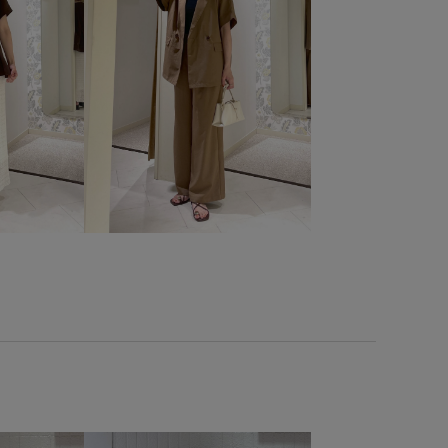
ル
カジュアル
カジュアルすぎない
カーディガン
ダル
コットン
コットンツイル
ゴム仕様
シャツ
ショルダーバッグ
シワになりにくい
ト
スクエアトゥ
スッキリ
ストラップ
性
スラックス
セットアップ
セットアップ対象商品
デザイン
チノパン
テーパード
テーパードパンツ
トラッド
トレンド
ナチュラル
ニット
ンツ
パンプス
ブラウス
ブークレ素材
ヘルシー
リエステル
ポーチ
マーメイドスカート
リネン
ワイドパンツ
上品
伸縮性
光沢感
冷んやり
学式
卒業式入学式
合わせやすい
幅広
抗菌防臭