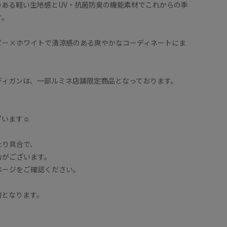
のある軽い生地感とUV・抗菌防臭の機能素材でこれからの季
す。
ビー×ホワイトで清涼感のある爽やかなコーディネートにま
ディガンは、一部ルミネ店舗限定商品となっております。
います☺︎
たり具合で、
合がございます。
ページをご確認ください。
物となります。