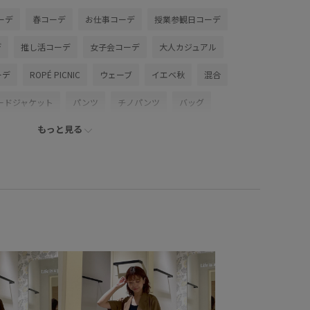
ーデ
春コーデ
お仕事コーデ
授業参観日コーデ
デ
推し活コーデ
女子会コーデ
大人カジュアル
ーデ
ROPÉ PICNIC
ウェーブ
イエベ秋
混合
ードジャケット
パンツ
チノパンツ
バッグ
もっと見る
サンダル
GDS16180
GDV16100
GIA16050
6mother'sday
26RPUVCARE
26SSRPgoods
P羽織り
26SSカナパシリーズ
2BUY10%OFF対象商品
ト
ROPÉPICNIC_TIMESALE
RP26SS
RP26SS_goods
UVカット
Wbottoms_pickup
Web限定カラー
お手入れしやすい
お気に入りアイテム_pickup
りとした
みんながチェックしているアイテム_pickup