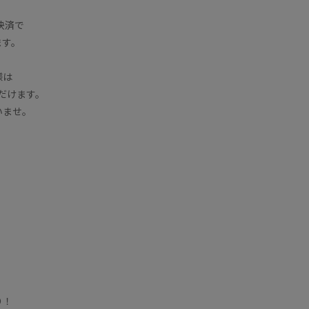
決済で
ます。
様は
ただけます。
いませ。
り！