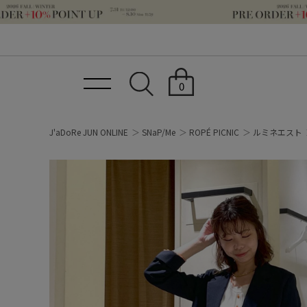
0
J'aDoRe JUN ONLINE
SNaP/Me
ROPÉ PICNIC
ルミネエスト