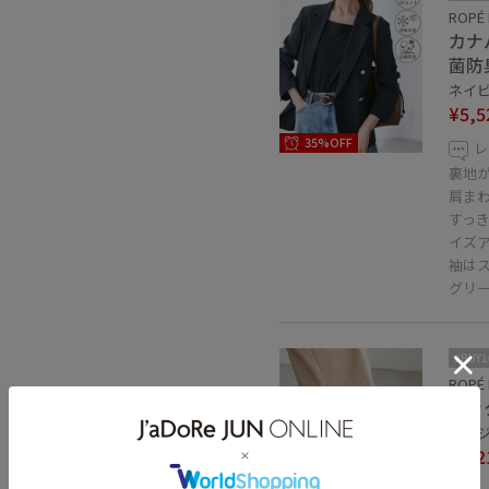
ROPÉ 
カナ
菌防
ネイビー
¥5,5
35%OFF
レ
裏地
肩ま
すっ
イズ
袖は
グリ
2BUY
ROPÉ 
バッ
ベージュ
¥4,2