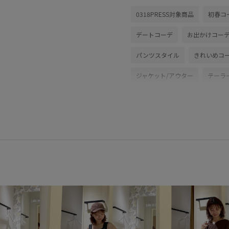
0318PRESS対象商品
初春コ
デートコーデ
お出かけコー
パンツスタイル
きれいめコ
ジャケット/アウター
テーラ
ボストンバッグ
シューズ
GIX16050
2026カナパ
2
26SSRPジャケット
26SSR
2WAYで使える
BIGシルエッ
RP26SS_lightouter
Tシャツ
Wpickup_items
お出かけ用
きれいめ
こなれ感
さら