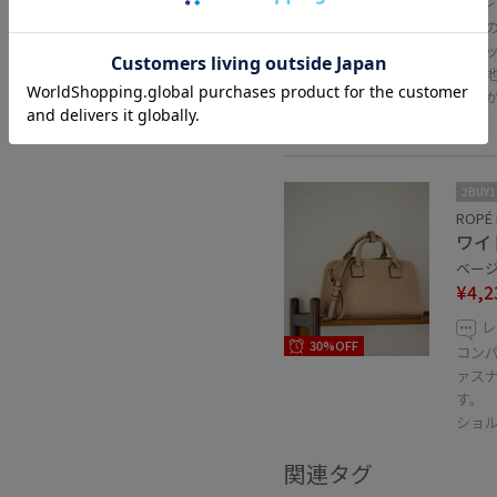
レ
35%OFF
太め
トラ
き心
柔ら
た。
2BUY
ROPÉ 
ワイ
ベージュ
¥4,2
レ
30%OFF
コン
ァス
す。
ショル
関連タグ