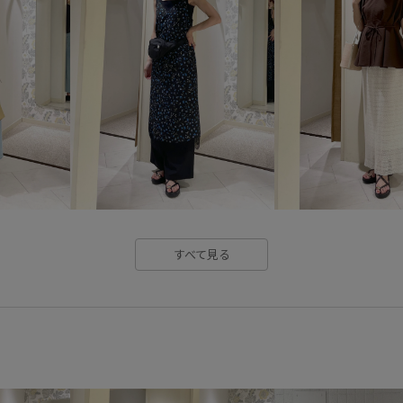
オフィス
オフィスカジュア
ガウチョパンツ
グルカサン
サイズ調整
サステナブル
ジャケット
ジレ
スカー
ストレスフリー
ストレッチ
ソックス
タック
タック
デニムに合わせる
トップス
すべて見る
ニュアンスカラー
ハーフパ
ベルト
ポリウレタン
ポ
ロングスカート
ローファー
冷房対策
初夏
卒園式入