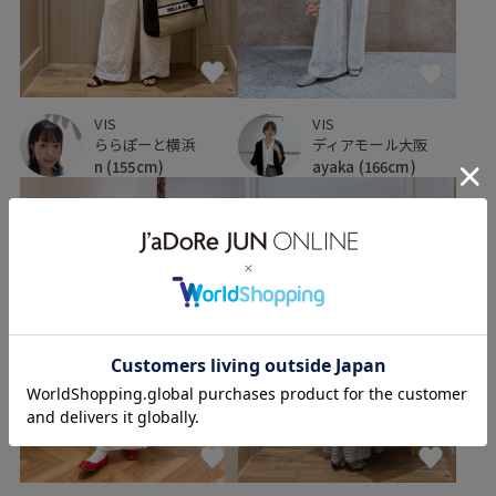
VIS
VIS
ららぽーと横浜
ディアモール大阪
n
(155cm)
ayaka
(166cm)