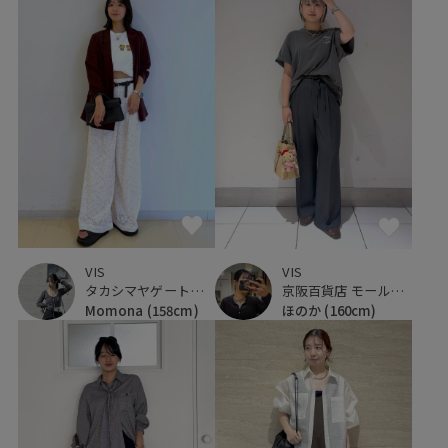
VIS
VIS
タカシマヤゲートタワーモール
京阪百貨店 モール京橋店
Momona
(158cm)
ほのか
(160cm)