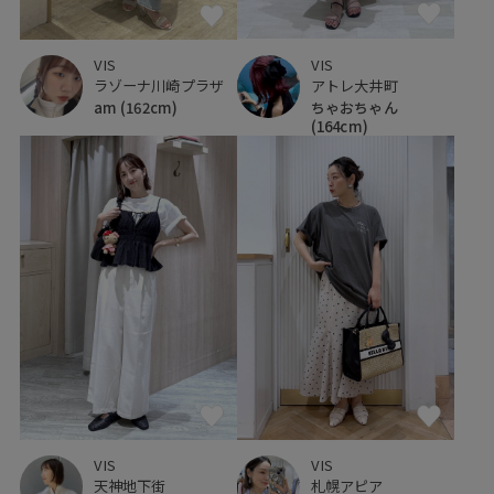
VIS
VIS
アトレ大井町
ラゾーナ川崎プラザ
ちゃおちゃん
am
(162cm)
(164cm)
VIS
VIS
天神地下街
札幌アピア