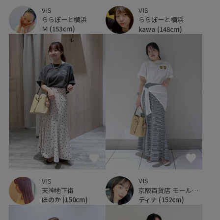
VIS
VIS
ららぽーと横浜
ららぽーと横浜
Ｍ
(153cm)
kawa
(148cm)
VIS
VIS
京阪百貨店 モール京橋店
天神地下街
ティナ
(152cm)
ほのか
(150cm)