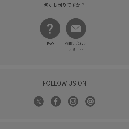
何かお困りですか？
FAQ
お問い合わせ
フォーム
FOLLOW US ON