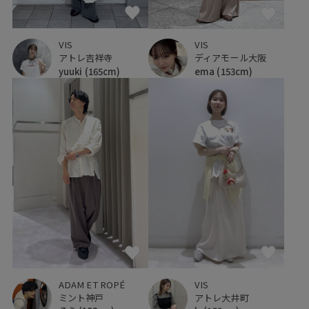
VIS
VIS
アトレ吉祥寺
ディアモール大阪
yuuki
(165cm)
ema
(153cm)
ADAM ET ROPÉ
VIS
ミント神戸
アトレ大井町