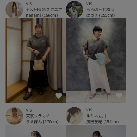
VIS
VIS
ららぽーと横浜
五反田東急スクエア
はづき
(155cm)
nanami
(156cm)
VIS
VIS
ルミネ立川
東京ソラマチ
濱田友紀
(154cm)
うえぽん
(170cm)