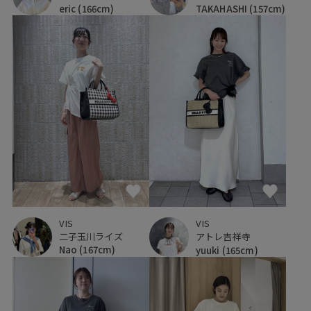
eric
(166cm)
TAKAHASHI
(157cm)
VIS
VIS
二子玉川ライズ
アトレ吉祥寺
Nao
(167cm)
yuuki
(165cm)