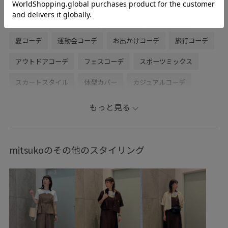
ビバリーヒルズポロクラブ
春コーデ
初夏コーデ
夏コーデ
運動会コーデ
お出かけコーデ
旅行コーデ
アウトドアコーデ
フェスコーデ
スポーツミックス
スカートスタイル
体型カバー
カジュアルコーデ
コラボアイテム
ROPÉ PICNIC
ストレート
イエベ秋
もっと見る
乾燥
高身長
トップス
Tシャツ/カットソー
シャツ/ブラウス
スカート
バッグ
mitsukoのその他のスタイリング
バックパック/リュック
GDC16040
GDH86050
GDM16320
GIX46010
26RPUVCARE
26SSRPgoods
26SSRPボトム
2WAYで使える
Exclusive_GW
Iラインシルエット
NEWERA別注
RP26SS