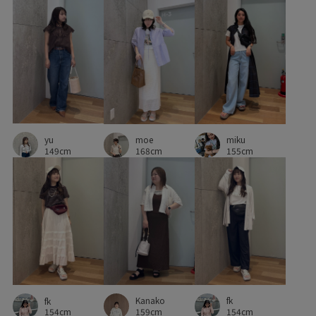
バックパック
パンツ
フロントボタン
ブルゾン
ヘルシー
ボリューム感
ポケット付き
ポップ
ポーチ
マウンテンパーカー
メッシュ
メリハリ
ラグジュアリー
リラックススタイル
代表モデル
yu
moe
miku
伸縮性
体に馴染む
冷んやり
別注
別注アイテム
149cm
168cm
155cm
別注コラボバッグ
収納力
合わせやすい
大人カジュアル
天然素材
定番
折りたたみ傘
抜け感
接触冷感
機能素材
清涼感
爽やか
知的
細身のパンツ
羽織としても使える
華やか
薄手
軽快
透け感
通気性
都会的
長め丈
Kanako
fk
fk
長財布
159cm
154cm
154cm