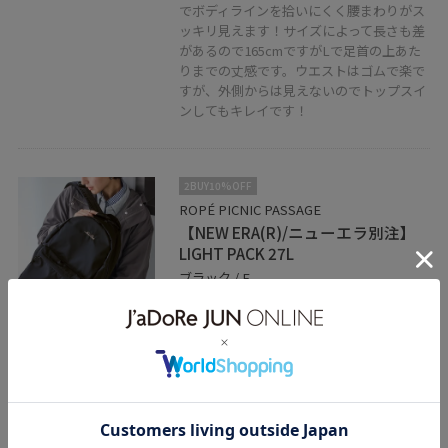
でボディラインを拾いにくく腰まわりがス
ッキリ見えます！サイズによって長さも差
があるので165cmですがLで足首の上あた
りまでの丈感です。ウエストはゴムで楽で
すが、外側からは見えないのでトップスイ
ンしてもキレイです！
2BUY10%OFF
ROPÉ PICNIC PASSAGE
【NEW ERA(R)/ニューエラ別注】
LIGHT PACK 27L
ブラック / F
¥9,350
レビュー
軽くて収納力もあるので通勤リュックとし
てもオススメです！
関連タグ