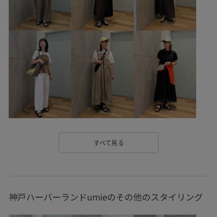
RP26SS_goods
RP26SS着映えトップス
RP体型カバー
Tシャツ
UVカット
Wtops_pickup
こなれ感
さらっとした肌触り
さらりとした
ウォーム感
オフィス
オフィスカジュアル
オーバーサイズ
カジュアル
カジュアルすぎない
カラーニット
カーディガン
キャップ
サステナブル
シャツ
シンプル
ジャケット
ジャケット合わせ
スウェット
すべて見る
スッキリ
スポーツ
スマート
スリット
タイツ
タイト
タイトスカート
タウンユース
テレコ素材
神戸ハーバーランドumieのその他のスタイリング
デイリーで活躍
デニム合わせ
トラッド
トレンド感
ドライ
ニット
ニットスカート
ハリ感