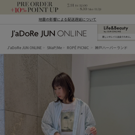
地震の影響による配送遅延について
新しいキレイと出合うために。
J'aDoRe JUN ONLINE（ジャドール ジュ
ン オンライン）
J'aDoRe JUN ONLINE
SNaP/Me
ROPÉ PICNIC
神戸ハーバーランドumi