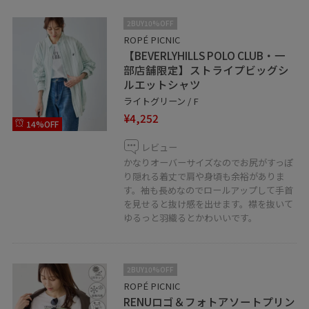
2BUY10%OFF
ROPÉ PICNIC
【BEVERLYHILLS POLO CLUB・一
部店舗限定】ストライプビッグシ
ルエットシャツ
ライトグリーン / F
¥4,252
14%OFF
レビュー
かなりオーバーサイズなのでお尻がすっぽ
り隠れる着丈で肩や身頃も余裕がありま
す。袖も長めなのでロールアップして手首
を見せると抜け感を出せます。襟を抜いて
ゆるっと羽織るとかわいいです。
2BUY10%OFF
ROPÉ PICNIC
RENUロゴ＆フォトアソートプリン