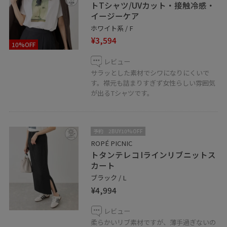
トTシャツ/UVカット・接触冷感・
イージーケア
ホワイト系 / F
¥3,594
10%OFF
レビュー
サラッとした素材でシワになりにくいで
す。襟元も詰まりすぎず女性らしい雰囲気
が出るTシャツです。
予約
2BUY10%OFF
ROPÉ PICNIC
トタンテレコ Iラインリブニットス
カート
ブラック / L
¥4,994
レビュー
柔らかいリブ素材ですが、薄手過ぎないの