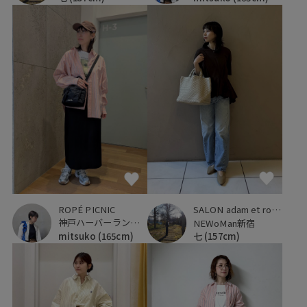
ROPÉ PICNIC
SALON adam et ropé
神戸ハーバーランドumie
NEWoMan新宿
mitsuko
(165cm)
七
(157cm)