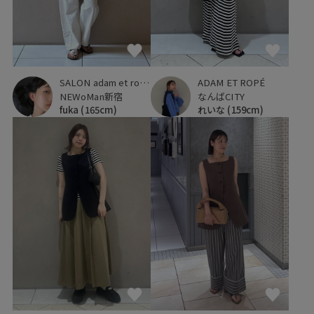
SALON adam et ropé
ADAM ET ROPÉ
NEWoMan新宿
なんばCITY
fuka
(165cm)
れいな
(159cm)