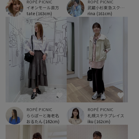
ROPÉ PICNIC
ROPÉ PICNIC
イオンモール直方
武蔵小杉東急スクエア
tate
(163cm)
rina
(161cm)
ROPÉ PICNIC
ROPÉ PICNIC
ららぽーと海老名
札幌ステラプレイス
おるたん
(162cm)
iku
(162cm)