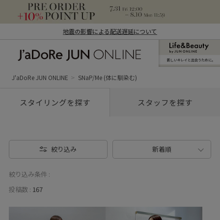
地震の影響による配送遅延について
新しいキレイと出合うために。
J'aDoRe JUN ONLINE（ジャドール ジュ
ン オンライン）
J'aDoRe JUN ONLINE
SNaP/Me (体に馴染む)
スタイリングを探す
スタッフを探す
絞り込み
新着順
絞り込み条件 :
投稿数 :
167