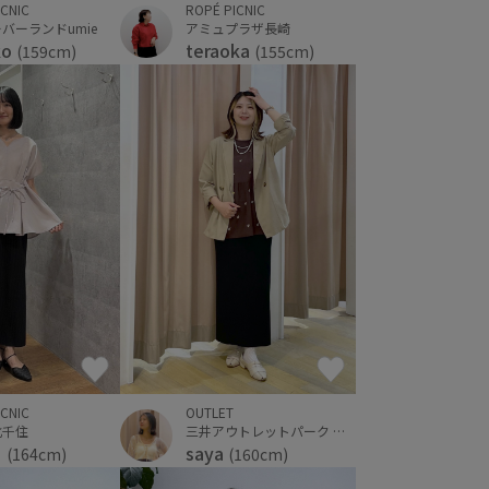
ICNIC
ROPÉ PICNIC
バーランドumie
アミュプラザ長崎
ko
teraoka
(159cm)
(155cm)
ICNIC
OUTLET
北千住
三井アウトレットパーク 仙台港
る
saya
(164cm)
(160cm)