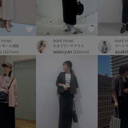
 PICNIC
ROPÉ PICNIC
ROPÉ P
ンモール成田
たまプラーザテラス
ゲート
u
wancyan
ayaki
(167cm)
(160cm)