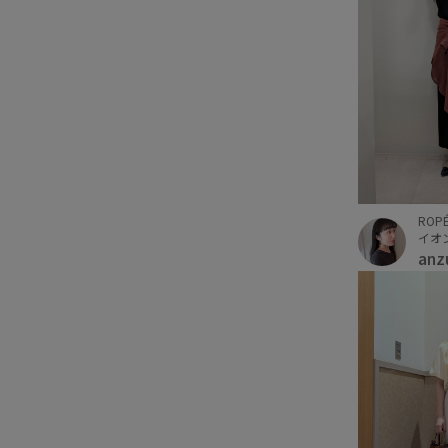
ROPÉ
イオ
anz