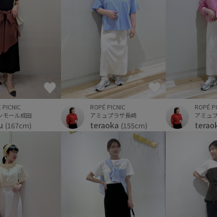
 PICNIC
ROPÉ PICNIC
ROPÉ P
ンモール成田
アミュプラザ長崎
アミュ
u
teraoka
terao
(167cm)
(155cm)