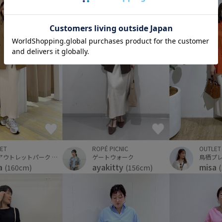
OUTLET
ET
ROPÉ PICNIC
鳥栖プ
三井アウトレットパーク 仙台港
ゲートウォーク
misa
a
ayakitty
(160cm)
(156cm)