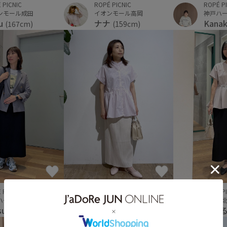
 PICNIC
ROPÉ PICNIC
ROPÉ P
ンモール成田
イオンモール高岡
神戸ハー
u
ナナ
Kana
(167cm)
(159cm)
 PICNIC
OUTLET
ROPÉ P
ハーバーランドumie
鳥栖プレミアムアウトレット
ルミネ
suko
ｉｒｅ
ちは
(165cm)
(151cm)