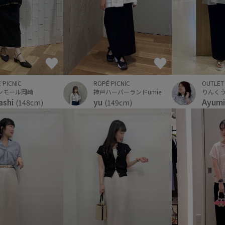
ROPÉ PICNIC
OUTLET
 PICNIC
神戸ハーバーランドumie
ンモール岡崎
yu
Ayum
ashi
(149cm)
(148cm)