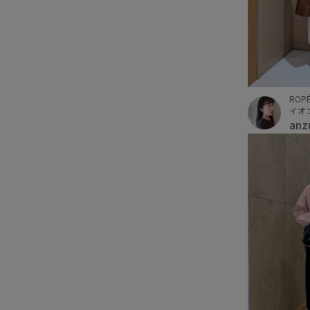
ROPÉ
イオ
anz