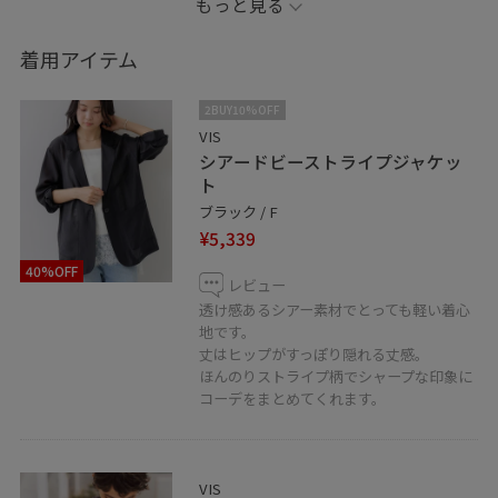
もっと見る
ぜひお試しください！
着用アイテム
※記載のないアイテムは私物になります。
2BUY10%OFF
お気に入りのショップ、スタッフ、スタイリングを♡を
VIS
シアードビーストライプジャケッ
タップして保存していただけます♩
ト
《お気に入り》からすぐにご覧いただけますのでとても
ブラック / F
便利！
¥5,339
日々スタイリングをUPしているので、
40%OFF
フォロー頂けると嬉しいです♡
レビュー
透け感あるシアー素材でとっても軽い着心
地です。
丈はヒップがすっぽり隠れる丈感。
◾️LINEでディアモール大阪スタッフに相談は
ほんのりストライプ柄でシャープな印象に
【友だち追加】をタップをして下さい☺︎
コーデをまとめてくれます。
VIS