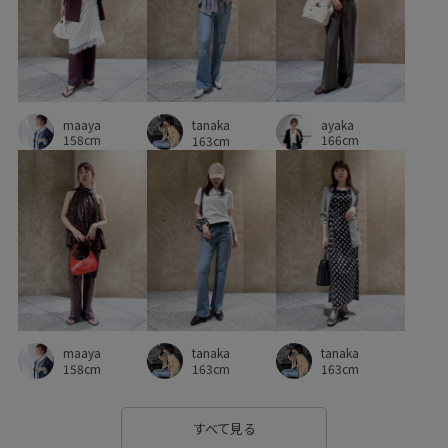
カラーデニム
カーディガン
クッション
コラボ
コーディネートのアクセント
サテン
サマーニット
シアー
シアー感
シャープ
シンプル
maaya
ayaka
シンプルなトップス
ジャケット
スカート
tanaka
158cm
166cm
163cm
ストレスフリー
タック
デニムとの相性抜群
デニムに合わせる
ニット
ネイル
フェミニン
フラットシューズ
フリル
プリントTシャツ
ヘアアレンジ
ヘルシー
ベルト
ポケット付き
ポスター
ポップ
ポリエステル
ポーチ
マーブル
tanaka
tanaka
maaya
マーメイドスカート
リボンデザイン
レディライク
163cm
163cm
158cm
ロングスカート
ワンピース
ヴィンテージ
すべて見る