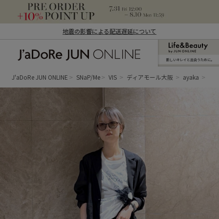
地震の影響による配送遅延について
新しいキレイと出合うために。
J'aDoRe JUN ONLINE（ジャドール ジュ
ン オンライン）
J'aDoRe JUN ONLINE
SNaP/Me
VIS
ディアモール大阪
ayaka
大