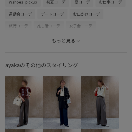
Wshoes_pickup
初夏コーデ
夏コーデ
お仕事コーデ
運動会コーデ
デートコーデ
お出かけコーデ
旅行コーデ
推し活コーデ
女子会コーデ
韓国ファッション
モード
大人カジュアル
もっと見る
パンツスタイル
体型カバー
別注アイテム
コラボアイテム
VIS
ナチュラル
イエベ秋
混合
ayakaのその他のスタイリング
高身長
トップス
Tシャツ/カットソー
ジャケット/アウター
テーラードジャケット
パンツ
スラックス
バッグ
ショルダーバッグ
シューズ
パンプス
ファッション雑貨
サングラス
ヘアアクセサリー
シュシュ
BVA16010
BVM76200