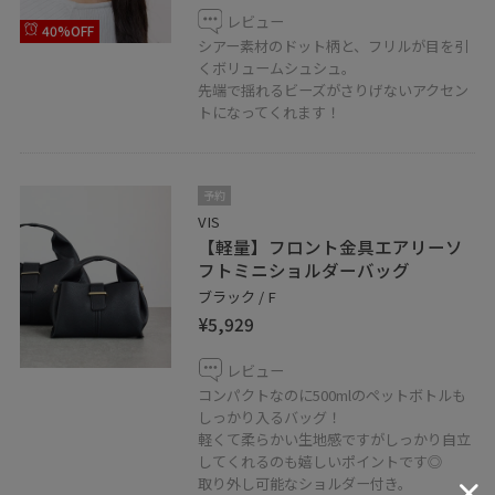
レビュー
40%OFF
シアー素材のドット柄と、フリルが目を引
くボリュームシュシュ。
先端で揺れるビーズがさりげないアクセン
トになってくれます！
予約
VIS
【軽量】フロント金具エアリーソ
フトミニショルダーバッグ
ブラック / F
¥5,929
レビュー
コンパクトなのに500mlのペットボトルも
しっかり入るバッグ！
軽くて柔らかい生地感ですがしっかり自立
してくれるのも嬉しいポイントです◎
取り外し可能なショルダー付き。