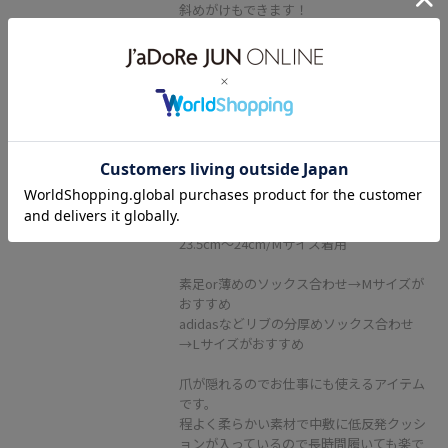
斜めがけもできます！
2BUY10%OFF
VIS
グルカフラットシューズ
キナリ / M
¥4,151
レビュー
40%OFF
23.5cm〜24cm/Mサイズ着用
素足or薄めのソックス合わせ→Mサイズが
おすすめ
adidasなどリブの分厚めソックス合わせ
→Lサイズがおすすめ
爪が隠れるのでお仕事にも使えるアイテム
です。
程よく柔らかい素材で中敷に低反発クッシ
ョンが入っているので長時間履いても楽で