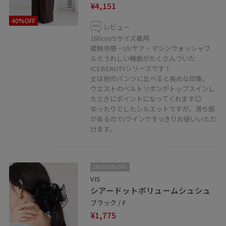
¥4,151
40%OFF
レビュー
166cm/Sサイズ着用
接触冷感・UVケア・マシンウォッシャブ
ルとうれしい機能がたくさんついた
ICEBEAUTYシリーズです！
丈は他のパンツに比べると長めな印象。
ウエストのベルトリボンがトップスインし
たときにポイントになってくれます◎
ゆったりとしたシルエットですが、落ち感
があるのでIラインですっきりお使いいただ
けます。
2BUY10%OFF
VIS
シアードットボリュームシュシュ
ブラック / F
¥1,775