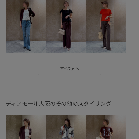
BVS16160
BVV16030
BVX36110
BVZ16160
BVZ16230
0318PRESS対象商品
26officecasual
26_31collaboration
ICEBEAUTY
Tシャツ
UVケア
VIS_2026SS_POLO2
vis_26ssbag
vis_26ss_summergoods
vis_26ss_summertops
vis_br31
vis_okazakisae_june
vis_okazakisae_may
すべて見る
Wbag_pickup
Wbottoms_pickup
Wpickup_items
きれいに見える
さらっとした着心地
さらりとした
ディアモール大阪のその他のスタイリング
さりげないアクセント
さりげないポイント
やや長め
イラスト
オフショルダー
オンにもオフにも
オーバーサイズ
カジュアル
カットソー