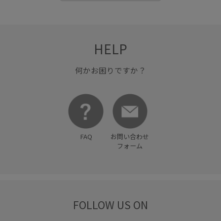
ヴィンテージ感
上品
低反発
別注
収納力
取り外し可能
取り外し可能なショルダー
女性らしさ
抜け感
接触冷感
春夏
春夏のスタイリング
HELP
歩きやすい
洗濯機で洗える
甲高
疲れにくい
何かお困りですか？
着心地が良い
程よい肉感
立体感
華やか
薄手
衝撃吸収
軽くて柔らかい
軽やかな素材感
透け感
長財布
靴下
高級感
FAQ
お問い合わせ
フォーム
FOLLOW US ON