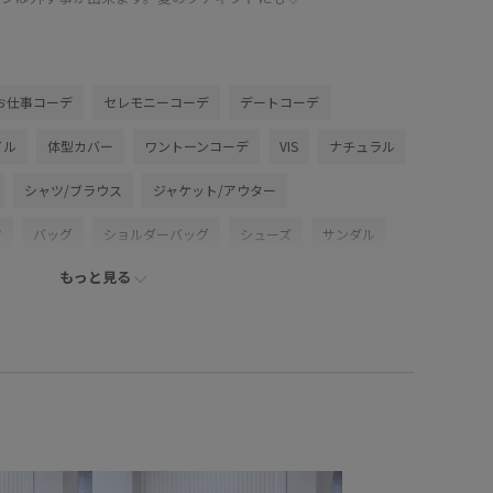
お仕事コーデ
セレモニーコーデ
デートコーデ
イル
体型カバー
ワントーンコーデ
VIS
ナチュラル
シャツ/ブラウス
ジャケット/アウター
ツ
バッグ
ショルダーバッグ
シューズ
サンダル
もっと見る
BVA16030
BVH36110
BVS36100
BVV36110
025セレモニー
250425_polo
26officecasual
で使える
BVK45040_styling
outer_pickup
visgoods
VIS_20251107_OUTERSTYLE
VIS_2026SS_POLO
ssbag
vis_26ss_summergoods
vis_26ss_summertops