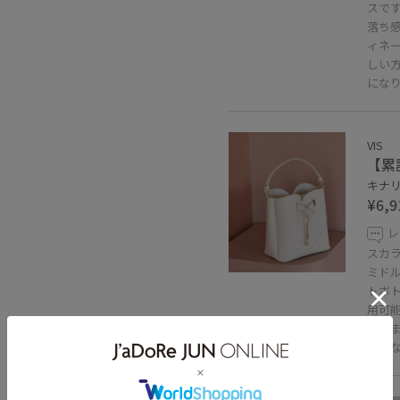
スで
落ち
ィネ
しい
にな
VIS
【累
キナリ 
¥6,9
レ
スカ
ミドル
トボ
用可
られ
たり