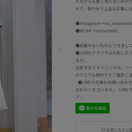
りながらも堅く見えないのが
せて、軽やかで上品な印象に
●Instagram→vis_takahashi
●WEAR→namie5865
●記載のないものにつきまし
●JUNのアプリではお気に入
ます。
お好きなスタイリングは、ハ
のでとても便利です♡是非ご
●LINEで在庫のお問い合わ
合わせくださいませ。 LINE
プ！
お気に入りに