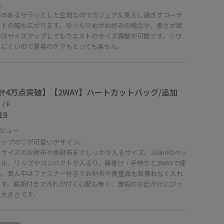
す。
感のあるサラッとした生地なのでカジュアル見えし過ぎずコーデ
ートの幅も広がります。ゆったりめがお好みの場合や、長さが欲
方はサイズアップしてもウエストのサイズ調整が可能です。シワ
りにくいので夏場のケアもとっても楽ちん。
計4万点突破】【2WAY】ハートカットバッグ/追加
/ F
19
ビュー
ラップの♡が可愛いデザイン。
サイズのお財布や長財布までしっかり入るサイズ。350mlのペッ
トル、リップやコンパクトが入るり、肩掛け・手持ちと2WAYで使
能。真ん中はファスナー付きでお財布や貴重品も気兼ねなく入れ
ます。底鋲付きで汚れが付く心配も無く、普段のお出かけにぴっ
な大きさです。