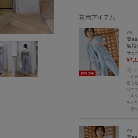
着用アイテム
VIS
美e
触冷
サックス
¥7,1
レ
10%OFF
一切
着心
らず
ール
も可
お勧
VIS
美e