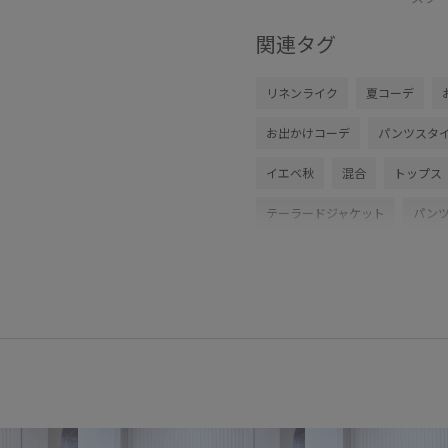
関連タグ
リネンライク
夏コーデ
お出かけコーデ
パンツスタ
イエベ秋
混合
トップス
テーラードジャケット
パン
アクセサリー
チャーム
BVX44040
BVZ76210
2
26_31collaboration
2WAY
Ssize_akisuda
Tシャツ
VIS_2026SS_POLO2
vis_26