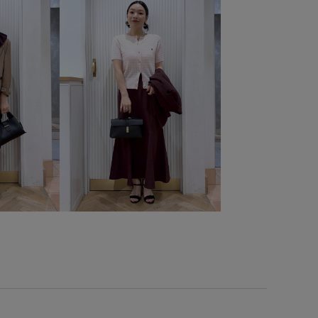
s_ceremony
vis_dissectionbieasy0614
vis_heartbag
ghreviews
VIS_hotbeauty_styling
vis_okazakisae_june
ckuppants
VIS_smallsize
VIS_staffbag
vis_white_bag
_追加
visハート
Wbag_pickup
Wbottoms_pickup
_items
Wshoes_pickup
お出かけ用
お手入れしやすい
お気に入り登録急増中
お気に入り登録数上昇中_WOMEN
らりとした
ふかふか
pickup
インソール
イージーケア
オフィス
ション豊富
キャッチー
クッション
クッション性
コーディネートのアクセント
シワになりにくい
ジャケット
ラップ
ストレートパンツ
セットアップ
トタッチ
タック
チョコ
デイリーで活躍
ニット