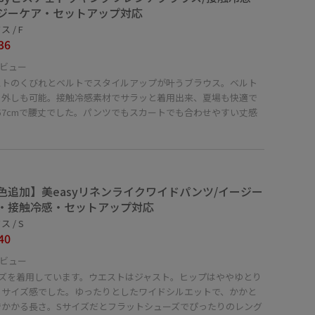
ジーケア・セットアップ対応
 / F
36
ビュー
ストのくびれとベルトでスタイルアップが叶うブラウス。ベルト
り外しも可能。接触冷感素材でサラッと着用出来、夏場も快適で
57cmで腰丈でした。パンツでもスカートでも合わせやすい丈感
。
色追加】美easyリネンライクワイドパンツ/イージー
・接触冷感・セットアップ対応
 / S
40
ビュー
イズを着用しています。ウエストはジャスト。ヒップはややゆとり
るサイズ感でした。ゆったりとしたワイドシルエットで、かかと
でかかる長さ。Sサイズだとフラットシューズでぴったりのレング