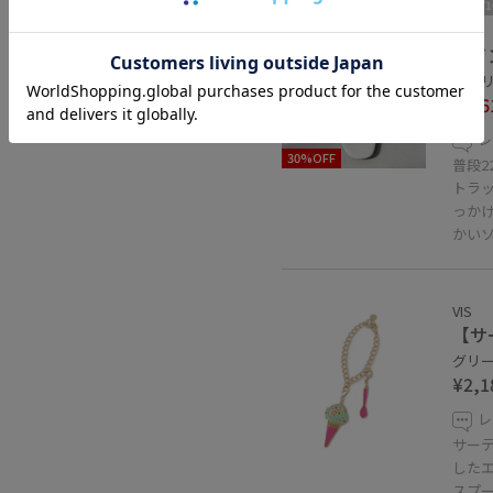
2BUY
VIS
ライ
キナリ 
¥4,6
レ
30%OFF
普段2
トラ
っか
かい
VIS
【サ
グリーン
¥2,1
レ
サーテ
した
スプ