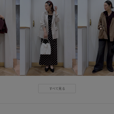
vis_bagpick
vis_br31
vi
vis_heartbagdorama
vis_hi
vis_okazakisae_may
vis_pi
vis_ハートカットバッグ
vis
Wminibag_pickup
Wpickup
お気に入りアイテム_pickup
きちんと感
きれいめ
さ
みんながチェックしているアイテム_
カジュアル
カラーバリエー
すべて見る
コラボ
コラボアイテム
スエード
スカート
スト
セットアップ対象商品
ソフ