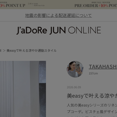
地震の影響による配送遅延について
JaDoRe JUN ONLINE
I
美easyで叶える涼やか通勤スタイル
TAKAHASH
157cm
2026.06.09
美easyで叶える涼
人気の美easyシリーズのリ
プコーデ。ビスチェ風デザイ