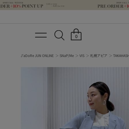
0
J'aDoRe JUN ONLINE
SNaP/Me
VIS
札幌アピア
TAKAHASH