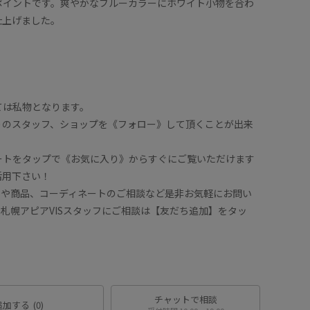
ポイントです。爽やかなブルーカラーにホワイト小物を合わ
仕上げました。
ては私物となります。
りのスタッフ、ショップを《フォロー》して頂くことが出来
ートをタップで《お気に入り》からすぐにご覧いただけます
活用下さい！
せや商品、コーディネートのご相談など是非お気軽にお問い
で札幌アピアVISスタッフにご相談は【友だち追加】をタッ
チャットで相談
追加する
(0)