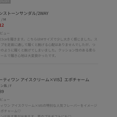
10%OFF
ンストーンサンダル/2WAY
/ M
12
ビュー
2.5㎝を履きます。こちらはMサイズで少し大きく感じました。ス
ップを足首に通して履くと脱げる心配はありませんでしたが、つ
けのように履くと脱げてしまいました。クッション性のある柔ら
ソールで履き心地は大変良かったです。
ーティワン アイスクリーム×VIS】エポチャーム
系 / F
89
ビュー
ィワン アイスクリーム×VISの特別な人気フレーバーをイメージ
エポチャーム♡
ーンは外す事が出来ます。夏のプチギフトにも♡