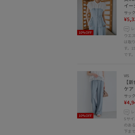
イー
サックス
¥5,3
レ
10%OFF
ウエ
は取
す。1
です
VIS
【新
ケア
サックス
¥4,9
レ
10%OFF
Sサ
のあ
下ま