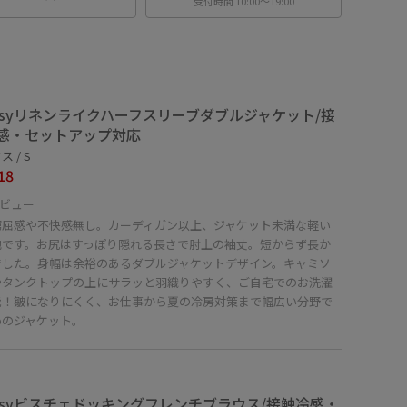
受付時間 10:00〜19:00
asyリネンライクハーフスリーブダブルジャケット/接
感・セットアップ対応
 / S
18
ビュー
窮屈感や不快感無し。カーディガン以上、ジャケット未満な軽い
地です。お尻はすっぽり隠れる長さで肘上の袖丈。短からず長か
でした。身幅は余裕のあるダブルジャケットデザイン。キャミソ
やタンクトップの上にサラッと羽織りやすく、ご自宅でのお洗濯
能！皺になりにくく、お仕事から夏の冷房対策まで幅広い分野で
めのジャケット。
asyビスチェドッキングフレンチブラウス/接触冷感・