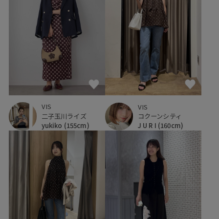
VIS
VIS
二子玉川ライズ
コクーンシティ
yukiko
(155cm)
J U R I
(160cm)