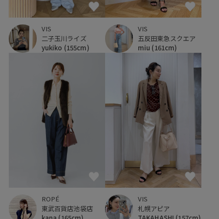
VIS
VIS
二子玉川ライズ
五反田東急スクエア
yukiko
(155cm)
miu
(161cm)
ROPÉ
VIS
東武百貨店池袋店
札幌アピア
kana
(165cm)
TAKAHASHI
(157cm)