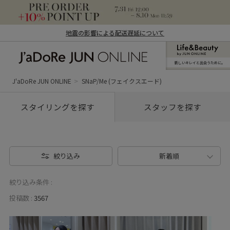
地震の影響による配送遅延について
新しいキレイと出合うために。
J'aDoRe JUN ONLINE（ジャドール ジュ
ン オンライン）
J'aDoRe JUN ONLINE
SNaP/Me (フェイクスエード)
スタイリングを探す
スタッフを探す
絞り込み
新着順
絞り込み条件 :
投稿数 :
3567