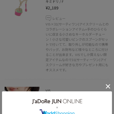
キミドリ / F
¥2,189
レビュー
VIS×31(サーティワン)アイスクリームとの
コラボレーションアイテム⭐︎手のひらぐら
いに収まる小さめなキーホルダーチェー
ン！小さな可愛いピンクのスプーンがセッ
トで付いてて、取り外しが可能なので携帯
やバッグ、お財布など様々なところに付け
ることが出来ます。VISでしか買えない限
定アイテムなので31(サーティーワン)アイ
スクリームが好きな方やプレゼント用にも
オススメです。
VIS
ノットデザインネックレス
シルバー / F
¥2,409