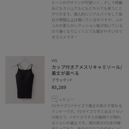
トーンのデザインが可愛いく、そして綺麗
めにもカジュアルにもどちらでも使うこと
ができます。個人的にリアルバイをして毎
日９時間以上は履いているのですが、ふか
ふかの柔らかいクッション製が効いている
ので痛くなりにくくとても履きやすいので
オススメです！
VIS
カップ付きアメスリキャミソール/
着丈が選べる
ブラック / F
¥3,289
レビュー
FSサイズとFサイズで着丈の長さが変わる
インナーです。FSサイズですと出るぐらい
の短さで、Fサイズですとお腹周りが隠れ
るぐらいの着丈です。紐の部分が2本の線
が入っており、後ろがクロスのデザインに