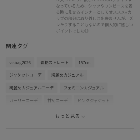
なっているため、シャツやワンピースを着
る時に見せるインナーとしてオススメ⭐︎カ
ップの部分は取り外しは出来ませんが、ズ
レたりすることもないので個人的に嬉しい
ポイントでした◎
関連タグ
visbag2026
骨格ストレート
157cm
ジャケットコーデ
綺麗めカジュアル
綺麗めカジュアルコーデ
フェミニンカジュアル
ガーリーコーデ
甘めコーデ
ピンクジャケット
ダブルカラージャケット
サマージャケット
接触冷感付き
もっと見る
美easyリネンライクジャケット
花柄ワンピース
花柄キャミワンピース
31コラボアイテム