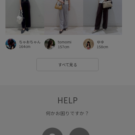
きちんと感
きれいめ
こなれ感
さらりとした
ふかふか
みんながチェックしているアイテム_pickup
アシンメトリー
アメリカンスリーブ
インソール
ちゃおちゃん
tomomi
ゆゆ
イージーケア
エコバッグ
オフィス
オールインワン
164cm
157cm
158cm
カジュアル
カットソー
カットソー素材
カップ付き
すべて見る
カラーデニム
キャッチー
キャミワンピース
クッション
クッション性
コットン
コットン100%
コラボ
コラボアイテム
コーディネートのアクセント
HELP
シャツ
シャーリング
ジャケット
スカート
何かお困りですか？
スカーフ
ストラップ
セットアップ
セットアップ対象商品
センタープレス
ソフトタッチ