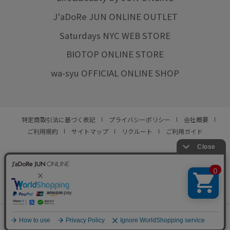
J'aDoRe JUN ONLINE OUTLET
幅広
接触冷感
歩きやすい
毎シーズン
洗濯OK
Saturdays NYC WEB STORE
洗濯機で洗える
痛くなりにくい
着心地が良い
BIOTOP ONLINE STORE
細見え
美easy
美easy_linen_ALL
wa-syu OFFICIAL ONLINE SHOP
美easyリネンライク
美シルエット
薄手
財布
軽い着心地
透け感
遊び心がある
長財布
限定カラー
高級感
特定商取引法に基づく表記
プライバシーポリシー
会社概要
ご利用規約
サイトマップ
リクルート
ご利用ガイド
YOU ARE CULTURE.
© JUN CO.,LTD. ALL RIGHTS RESERVED.
0
カート
お気に入り
ランキング