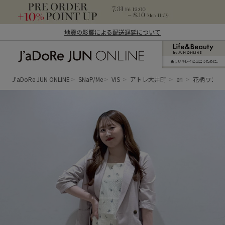
地震の影響による配送遅延について
新しいキレイと出合うために。
J'aDoRe JUN ONLINE（ジャドール ジュ
ン オンライン）
J'aDoRe JUN ONLINE
SNaP/Me
VIS
アトレ大井町
eri
花柄ワンピ