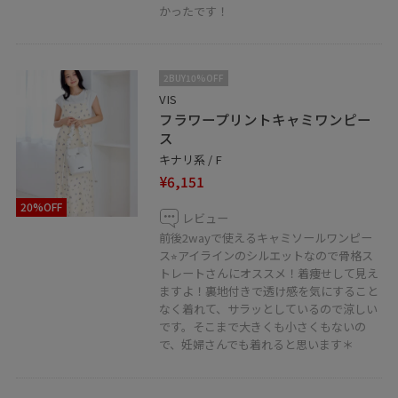
Instagramも更新しているのでよかったらぜひ♪
かったです！
私の顔写真(パンを食べてる)をタップすると
すぐにスムーズご覧いただけます⭐︎
フォロー大歓迎です！！
2BUY10%OFF
VIS
@_eri330_
フラワープリントキャミワンピー
ス
LINEで在庫のお問い合わせや商品、
キナリ系 / F
コーディネートのご相談など是非お気軽に
¥6,151
お問い合わせくださいませ。
20%OFF
LINEでアトレ大井町VISスタッフにご相談は
レビュー
前後2wayで使えるキャミソールワンピー
【友だち追加】をタップ！！
ス⭐︎アイラインのシルエットなので骨格ス
トレートさんにオススメ！着痩せして見え
ますよ！裏地付きで透け感を気にすること
なく着れて、サラッとしているので涼しい
です。そこまで大きくも小さくもないの
で、妊婦さんでも着れると思います＊