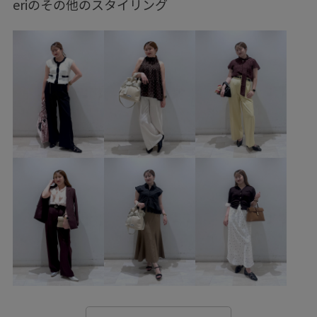
eriのその他のスタイリング
31コラボキーホルダー
31アイスクリームコラボ
春コーデ
初夏コーデ
夏コーデ
デートコーデ
お出かけコーデ
旅行コーデ
フェスコーデ
推し活コーデ
女子会コーデ
大人カジュアル
レイヤード
パンツスタイル
体型カバー
カジュアルコーデ
ヘルシーコーデ
フェミニンコーデ
シンプルコーデ
きれいめコーデ
VIS
ストレート
イエベ春
乾燥
トップス
キャミソール
ジャケット/アウター
テーラードジャケット
パンツ
デニムパンツ
ワンピース
バッグ
ショルダーバッグ
シューズ
サンダル
アクセサリー
ネックレス
チャーム