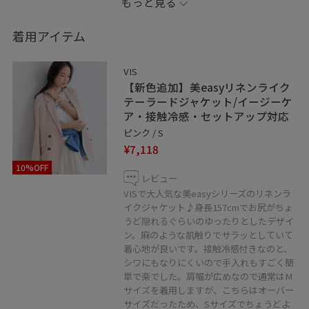
もっと見る
いつもご覧いただきまして、ありがとうございます！
VISアトレ大井町店のeriです⭐︎
着用アイテム
今回は美easyシリーズのピンクカラージャケットに、花
VIS
柄ワンピースとデニムと合わせてフェミニンカジュアル
【新色追加】美easyリネンライク
なスタイリングにしてみました。甘めなコーデが好きな
テーラードジャケット/イージーケ
ア・接触冷感・セットアップ対応
方にもオススメです！またバッグにはVIS×31アイスクリ
ピンク / S
ームとのコラボアイテムのキーホルダーも付けているの
¥7,118
もポイントです◎
10%OFF
レビュー
VISでしか買えないコラボ商品なので、よかったらぜひ真
VISで大人気な美easyシリーズのリネンラ
イクジャケット♪身長157cmでお尻がちょ
似してみてください♪
うど隠れるぐらいのゆったりとしたデザイ
ン。麻のような肌触りでサラッとしていて
※もしよろしければお気に入り登録や、
着心地が良いです。接触冷感付きなのと、
フォローなどもしていただけると嬉しいです！
シワにもなりにくいので手入れもすごく簡
単で楽でした。肩幅が広めなので通常はM
どうぞよろしくお願いします＊
サイズを着用しますが、こちらはオーバー
サイズだったため、Sサイズでちょうどよ