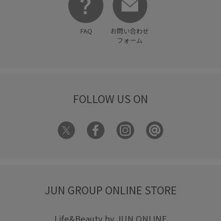
デイリーで活躍
トレンド
ニット
ニュアンスがある
FAQ
お問い合わせ
ハンカチ
ビスチェ
フィット感
フェミニン
フォーム
フォーマル
フォーマルシーン
フレアデニム
ブラウス
プリントTシャツ
ヘルシー
ベーシック
ペプラム
ボックスシルエット
ポップ
ポリエステル
FOLLOW US ON
ポーチ
マニッシュ
マルチに活躍
マーブル
マーメイドスカート
モチーフ
ラインストーン
リネン
レーストップス
ワイドパンツ
ワイドボトム
上品
下着
伸縮性
低反発
入園式
冷んやり
JUN GROUP ONLINE STORE
別注
卒園式入学式
卒業式入学式
取り外し可能
取り外し可能なショルダー
大人っぽい
履きやすい
Life&Beauty by JUN ONLINE