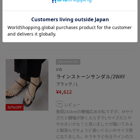
レビュー
派手すぎないシンプルなプチペンネックレ
ス⭐︎長さが調節することができ、デコルテ
ラインぐらいの長さになります。軽くて少
し首元をキレイめに見せたい時にオススメ
です。
2BUY10%OFF
VIS
ラインストーンサンダル/2WAY
ブラック / L
¥4,612
レビュー
30%OFF
普段24.0cmの横幅広めの私ですが、Mサイ
ズだと横幅が狭く入らずでLサイズだとや
や大きいかな？と思いましたが履いてみる
と馴染んでちょうど良いぐらいのサイズ感
になりました。キラキラと光るラインのス