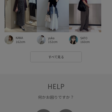
ソフトタッチ
タック
ダウン
チャンキーヒール
デイリーで活躍
デニムに合わせる
トレンド
ニュアンスがある
ハイウエスト
ハンカチ
パンツにもスカートにも
ビスチェ
フォーマル
KANA
yuka
SATO
フォーマルシーン
ブラウス
ベルト
ベーシック
162cm
152cm
160cm
ペプラム
ボックスシルエット
ポリエステル
すべて見る
マニッシュ
マルチに活躍
マーメイドスカート
リネン
リブ
ワイドシルエット
ワイドパンツ
ワイドボトム
上品
伸縮性
光沢感
入園式
HELP
冷んやり
卒園式入学式
卒業式入学式
取り外し可能
何かお困りですか？
取り外し可能なショルダー
合わせやすい
安定感