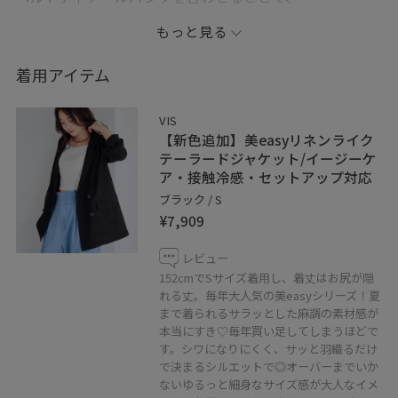
ウエスト周りをすっきり見せつつ
もっと見る
こなれ感もプラス◎
着用アイテム
黒ジャケットを羽織れば
きちんと感もあり、
VIS
お仕事やお食事シーンにもおすすめです
【新色追加】美easyリネンライク
テーラードジャケット/イージーケ
ア・接触冷感・セットアップ対応
サンダル合わせで程よく抜け感を出した
ブラック / S
大人きれいめスタイルです！
¥7,909
✳︎記載のないものは私物です✳︎
レビュー
152cmでSサイズ着用し、着丈はお尻が隠
れる丈。毎年大人気の美easyシリーズ！夏
✳︎撮影画像は光の当たり具合で色味が異なって見える場合
まで着られるサラッとした麻調の素材感が
がある為、商品の色味は公式の画像をご参照下さい✳︎
本当にすき♡毎年買い足してしまうほどで
す。シワになりにくく、サッと羽織るだけ
ご覧いただきありがとうございます
で決まるシルエットで◎オーバーまでいか
ないゆるっと細身なサイズ感が大人なイメ