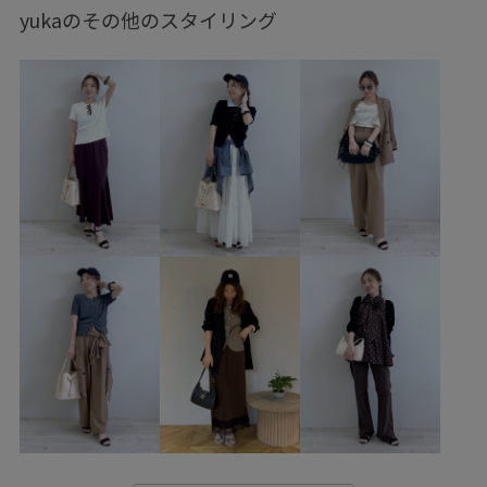
ノーマル
低身長
トップス
Tシャツ/カットソー
yukaのその他のスタイリング
ジャケット/アウター
テーラードジャケット
パンツ
バッグ
ショルダーバッグ
シューズ
サンダル
BVA16040
BVM36140
BVS16300
BVV36100
BVX36070
0318PRESS対象商品
26officecasual
26SSceremony
2BUY10%OFF対象商品
2WAYで使える
BVX44070_BVX36070
Ssize_akisuda
Tシャツ
VIS_26SS
vis_26ssbag
vis_26ss_summergoods
vis_26ss_summertops
VIS_ceremony_2026
vis_okazakisae_june
vis_okazakisae_may
vis_pickuppants
vis_pickuptops
vis_shikanoma