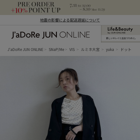
地震の影響による配送遅延について
新しいキレイと出合うために。
J'aDoRe JUN ONLINE（ジャドール ジュ
ン オンライン）
J'aDoRe JUN ONLINE
SNaP/Me
VIS
ルミネ大宮
yuka
ドットドレ