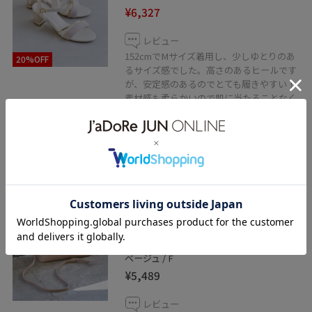
¥6,327
レビュー
152cmでMサイズ着用し、少しゆとりのあ
20%OFF
るサイズ感でした。高さのあるヒールです
が、安定感のあるのでとても履きやすい！
素材感も柔らかいので肌に当たることなく
とっても楽ちんでした。女性らしく履ける
デザインのサンダルはスタイリングの幅も
広がります。
VIS
ひねり金具ワンハンドルミニショ
ルダーバッグ/2WAY,WEB限定カラ
ーあり
ベージュ / F
¥5,489
レビュー