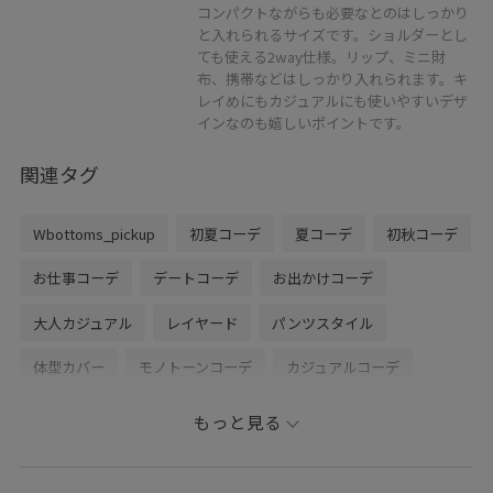
コンパクトながらも必要なとのはしっかり
と入れられるサイズです。ショルダーとし
ても使える2way仕様。リップ、ミニ財
布、携帯などはしっかり入れられます。キ
レイめにもカジュアルにも使いやすいデザ
インなのも嬉しいポイントです。
関連タグ
Wbottoms_pickup
初夏コーデ
夏コーデ
初秋コーデ
お仕事コーデ
デートコーデ
お出かけコーデ
大人カジュアル
レイヤード
パンツスタイル
体型カバー
モノトーンコーデ
カジュアルコーデ
ヘルシーコーデ
フェミニンコーデ
シンプルコーデ
もっと見る
きれいめコーデ
VIS
ナチュラル
イエベ春