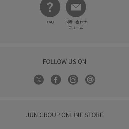
幅広
接触冷感
春夏
歩きやすい
毎シーズン
洗濯OK
洗濯機で洗える
涼しげ
着心地が良い
FAQ
お問い合わせ
知的
立体的
美easy
美easy_linen_ALL
フォーム
美easyリネンライク
美シルエット
脚長効果
華やか
薄手
財布
足長
軽い着心地
透け感
長財布
限定カラー
靴下
高級感
FOLLOW US ON
JUN GROUP ONLINE STORE