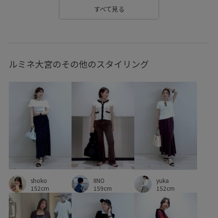
VIS_smallsize
WEB限定
Web限定カラー
すべて見る
Wpickup_items
Wshoes_pickup
Wtops_pickup
お手入れしやすい
お気に入りアイテム_pickup
ルミネ大宮のその他のスタイリング
きちんと感
きれいめ
こなれ感
さらっとした素材
さらりとした
みんながチェックしているアイテム_pickup
イージーケア
エコバッグ
オフィス
オフィスカジュアル
カジュアル
カットソー
カットソー素材
キャミワンピース
クッション
サイズ調整
シワになりにくい
ジャケット
スエード
shoko
IINO
スカート
スカーフ
スタイルアップ
スッキリ
yuka
152cm
159cm
152cm
ストラップ
セットアップ
セットアップ対象商品