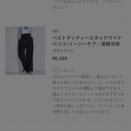
ージでお召しいただけます。リアルバイし
ました！
こちらのスタイリング気に入っていただけたら♡マーク
でお気に入り登録お願いいたします
VIS
子供がいてもおしゃれを楽しみたい！シンプルなコーデ
ベルトディティールタックワイド
ィネート更新中ですので、気軽にフォローしていただけ
パンツ/イージーケア・接触冷感
たら嬉しいです。
ブラック / S
¥6,589
LINEで在庫のお問い合わせや商品、コーディネートのご
レビュー
相談など是非お気軽にお問い合わせくださいませ。
152cmでSサイズ着用し、着丈はペタンコ
LINEでルミネ大宮VISスタッフにご相談は【友だち追加】
靴でも床につきませんでした。ベルト付き
をタップ！！
なのでウエストは調節して着用できます。
程よくワイドシルエットで太すぎずすっき
り見えさせてくれます。シワにもなりにく
い素材も嬉しいポイント。サラッとした素
材感で涼しくお召しいただけます。