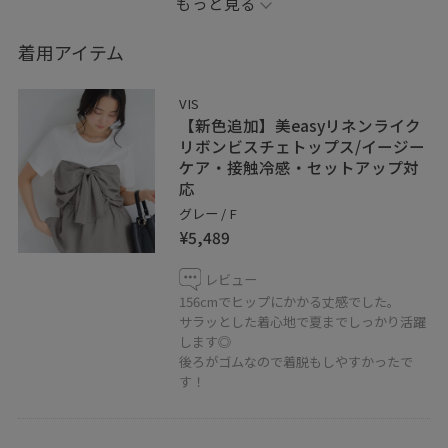
もっと見る
お気に入りのショップ、スタッフ、スタイリングを♡を
着用アイテム
タップして保存していただけます♩
《お気に入り》からすぐにご覧いただけますのでとても
VIS
便利！
【新色追加】美easyリネンライク
日々スタイリングをUPしているので、
リボンビスチェトップス/イージー
ケア・接触冷感・セットアップ対
フォロー頂けると嬉しいです♡
応
グレー / F
◾️LINEで京都藤井大丸スタッフに相談は
¥5,489
【友だち追加】をタップをして下さい☺︎
レビュー
156cmでヒップにかかる丈感でした。
サラッとした着心地で夏までしっかり活躍
します◎
後ろがゴムなので着脱もしやすかったで
す！