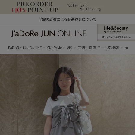
地震の影響による配送遅延について
新しいキレイと出合うために。
J'aDoRe JUN ONLINE（ジャドール ジュ
ン オンライン）
J'aDoRe JUN ONLINE
SNaP/Me
VIS
京阪百貨店 モール京橋店
misak