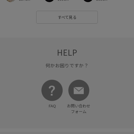
別注
別注アイテム
別注コラボバッグ
取り外し可能
すべて見る
合わせやすい
安定感
履きやすい
幅広
接触冷感
歩きやすい
毎シーズン
洗濯OK
洗濯機で洗える
涼しげ
着やすい
着心地が良い
秋にぴったり
HELP
秋冬
美easy
美easy_linen_ALL
何かお困りですか？
美easyリネンライク
美シルエット
薄手
軽い着心地
透け感
靴下
FAQ
お問い合わせ
フォーム