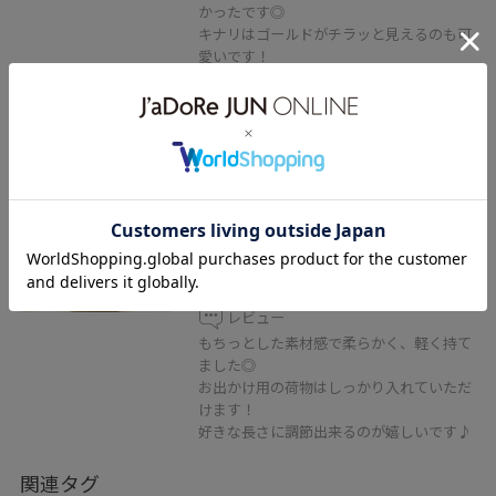
かったです◎
キナリはゴールドがチラッと見えるのも可
愛いです！
VIS
新色追加【OUTDOOR
PRODUCTS】VIS別注ドロストミニ
ショルダーバッグ
オフホワイト / F
¥6,930
レビュー
もちっとした素材感で柔らかく、軽く持て
ました◎
お出かけ用の荷物はしっかり入れていただ
けます！
好きな長さに調節出来るのが嬉しいです♪
関連タグ