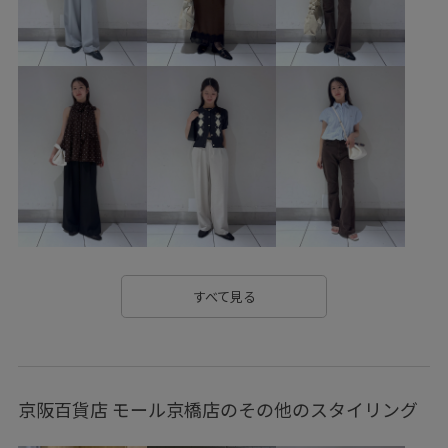
setup_pickup
Ssize_akisuda
Tシャツ
VIS_2026SS_POLO
VIS_2026SS_POLO2
vis_26ss_summergoods
vis_26ss_summertops
vis_okazakisae_may
VIS_outdoor
VIS_outdoor2
vis_pickuppants
vis_pickup_july_bag
vis_shikanoma
VIS_smallsize
Wpickup_items
Wshoes_pickup
お手入れしやすい
お気に入りアイテム_pickup
すべて見る
お気に入り急上昇_pickup
きちんと感
さらりとした
みんながチェックしているアイテム_pickup
イージーケア
京阪百貨店 モール京橋店のその他のスタイリング
ウォッシャブル
オフィス
オフィスカジュアル
カジュアル
カジュアルすぎない
カットソー