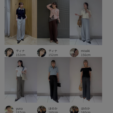
クッション
コットン
サイズ調整
シワになりにくい
ジャケット
スエード
スカート
スタイルアップ
ストラップ
ストレートパンツ
セットアップ
セットアップ対象商品
ソフトタッチ
タック
ティナ
チャンキーヒール
デイリーで活躍
デニムパンツ
ティナ
misaki
152cm
152cm
156cm
ドロストデザイン
ニュアンスがある
パンツにもスカートにも
ビスチェ
ピンタック
フレアデニム
ブラウス
プルオーバー
ベルト
ベーシック
ポリエステル
マニッシュ
マルチに活躍
マーメイドスカート
リネン
レイヤード風
yuna
ほのか
ほのか
ワイドパンツ
ワイドボトム
伸縮性
冷んやり
157cm
160cm
160cm