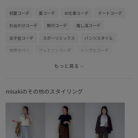
初夏コーデ
夏コーデ
お仕事コーデ
デートコーデ
お出かけコーデ
旅行コーデ
推し活コーデ
女子会コーデ
スポーツミックス
パンツスタイル
体型カバー
フェミニンコーデ
シンプルコーデ
きれいめコーデ
コラボアイテム
VIS
ナチュラル
もっと見る
イエベ春
混合
トップス
Tシャツ/カットソー
ジャケット/アウター
テーラードジャケット
パンツ
misakiのその他のスタイリング
バッグ
ショルダーバッグ
シューズ
サンダル
BVA16040
BVM36100
BVS36100
BVV36110
BVX75210
0318PRESS対象商品
26officecasual
2BUY10%OFF対象商品
Exclusive_GW
outer_pickup