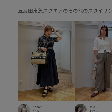
五反田東急スクエアのその他のスタイリ
nanami
sa☺︎
155cm
157cm