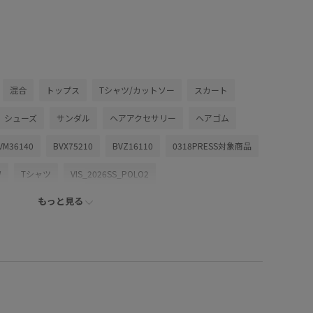
混合
トップス
Tシャツ/カットソー
スカート
シューズ
サンダル
ヘアアクセサリー
ヘアゴム
VM36140
BVX75210
BVZ16110
0318PRESS対象商品
W
Tシャツ
VIS_2026SS_POLO2
もっと見る
_26ss_summertops
VIS_outdoor
VIS_outdoor2
july_bag
Wbottoms_pickup
Wpickup_items
kup
お気に入り急上昇_pickup
きれいめ
さらりとした
ケージョン
オフィス
カジュアル
カジュアルすぎない