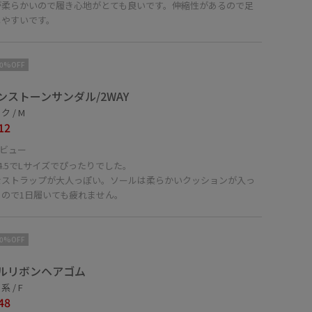
が柔らかいので履き心地がとても良いです。伸縮性があるので足
しやすいです。
10%OFF
ンストーンサンダル/2WAY
 / M
12
ビュー
4.5でLサイズでぴったりでした。
なストラップが大人っぽい。ソールは柔らかいクッションが入っ
るので1日履いても疲れません。
10%OFF
ルリボンヘアゴム
 / F
48