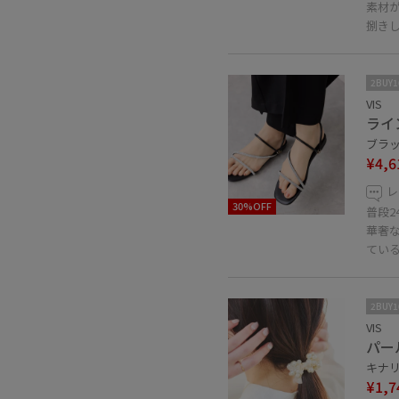
素材
捌き
2BUY
VIS
ライ
ブラック
¥4,6
レ
30%OFF
普段2
華奢
てい
2BUY
VIS
パー
キナリ系
¥1,7