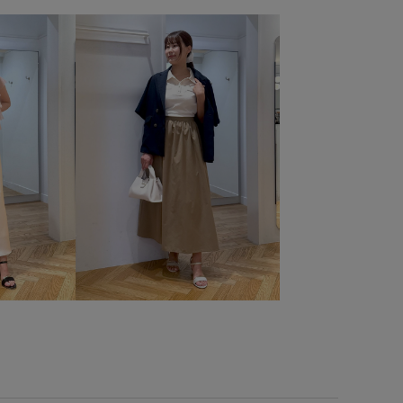
ギンガムチェック
クッション
クッション性
ャケット
スッキリ
ストラップ
ストレスフリー
デニムに合わせる
ドロストデザイン
ニット
パンツ
ミニン
ブラウス
ブレスレット
ベーシック
ルエット
ラインストーン
リブ
ワンピース
上品
別注アイテム
別注コラボバッグ
合わせやすい
幅広
ム
痛くなりにくい
着心地が良い
着脱しやすい
知的
的
華やか
薄手
透け感