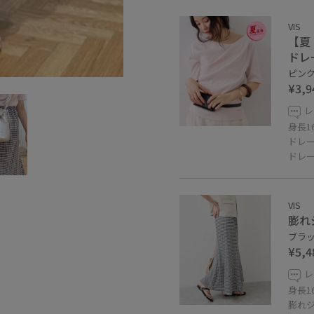
VIS
【夏
ドレ
ピンク 
¥3,9
レ
身長1
ドレ
ドレ
VIS
膨れ
ブラック
¥5,4
レ
身長1
膨れ