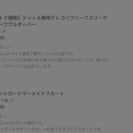
トク価格】ドット＆無地テレコリブハーフスリーブ
ーププルオーバー
/ F
49
ビュー
61cmFサイズ着用で腰下くらいの丈感です。
ープニットは立体感のある華やかで取り入れやすいです。胸元の
ープデザインが上品見えします。
ジャガードマーメイドスカート
系 / F
89
ビュー
61cmでMサイズ着用です。
ジャガードデザインがおしゃれ見えするフレアスカートです。