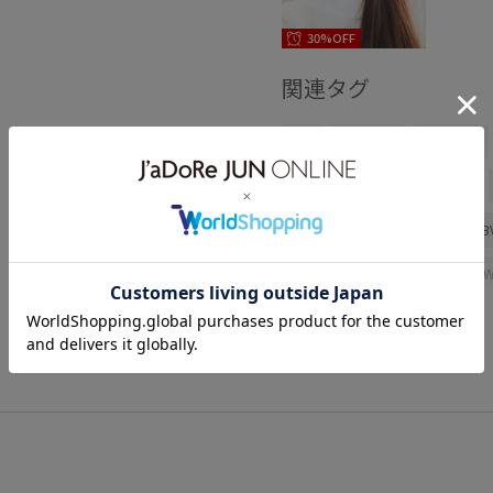
30%OFF
関連タグ
VIS
ウェーブ
イエベ春
バッグ
ショルダーバッグ
BVA16030
BVC16050
B
2WAYで使える
Exclusive_G
vis_26ss_summergoods
vis
vis_pickuptops
vis_pickup_
Wshoes_pickup
Wtops_pic
ふかふか
インソール
オ