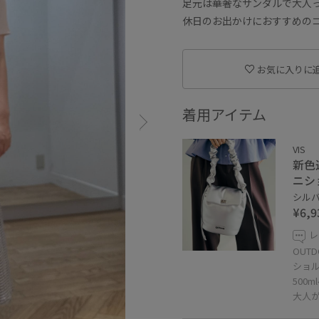
足元は華奢なサンダルで大人
休日のお出かけにおすすめの
お気に入りに
着用アイテム
VIS
新色
ニシ
シルバー
¥6,9
レ
OUT
ショ
500
大人