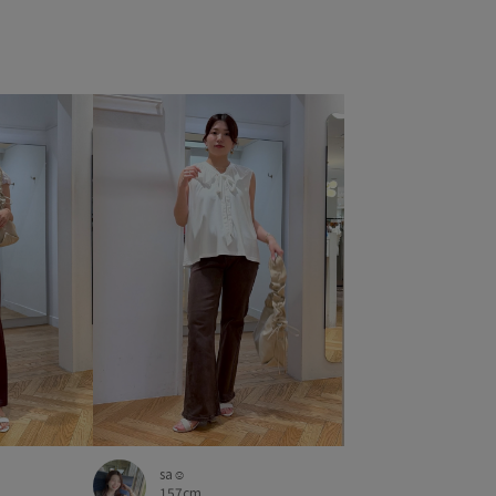
sa☺︎
157cm