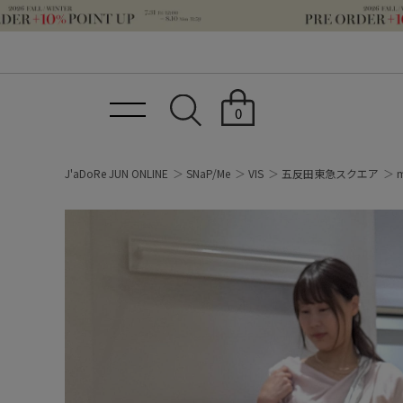
0
J'aDoRe JUN ONLINE
SNaP/Me
VIS
五反田東急スクエア
m