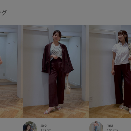
ング
sa☺︎
miu
157cm
161cm