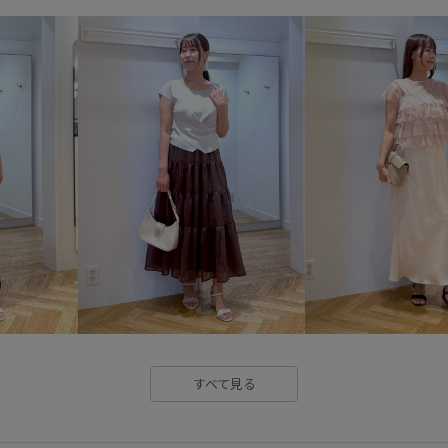
カットソー
カットソー素材
ゴム仕様
ジャガード
ジ
セット
タック
ダウン
パール
フィット感
フェ
ポリエステル
マーメイドシ
伸縮性
低反発
別注
歩きやすい
活躍するアイテ
秋にぴったり
秋冬
立体
すべて見る