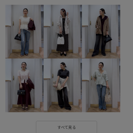
アクセサリー
ネックレス
BVA36040
BVF45030
BVM16190
BVS36200
BVX75210
BVZ16270
0318PRESS対象商品
1枚でもオシャレ
2BUY10%OFF対象商品
Aライン
Exclusive_GW
LightAiry
MSpecial_pickup
Tシャツ
UVケア
VIS_2026SS_POLO2
VIS_outdoor
VIS_outdoor2
vis_pickup_july_bag
VIS_TIMESALE
Vカット
Wpickup_items
Wtops_pickup
お気に入り急上昇_pickup
きれいに見える
さらっとした肌触り
さらりとした
インソール
オフィス
オフィスカジュアル
カジュアル
すべて見る