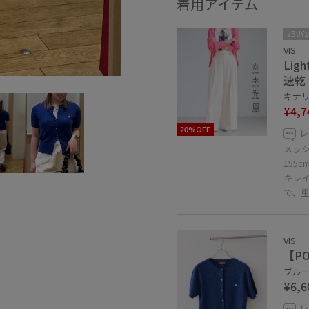
着用アイテム
2BUY
VIS
Li
速乾
キナリ 
¥4,7
20%OFF
レ
メッ
155
キレ
で、
VIS
【P
ブルー 
¥6,6
レ