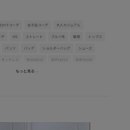
出かけコーデ
女子会コーデ
大人カジュアル
ーデ
VIS
ストレート
ブルべ冬
敏感
トップス
パンツ
バッグ
ショルダーバッグ
シューズ
ネックレス
BVA36010
BVF16010
BVK76100
もっと見る
VZ45060
0318PRESS対象商品
1枚でも着れる
FF対象商品
Exclusive_GW
LightAiry
MSpecial_pickup
ispolo26vol6
VIS_2026SS_POLO2
VIS_outdoor
_look
vis_pickup_july_bag
VIS_smallsize
ms
Wshoes_pickup
Wtops_pickup
ちんと感
さらっとした肌触り
さらっと着れる