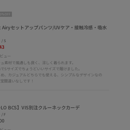
10%OFF
ght Airyセットアップパンツ/UVケア・接触冷感・吸水
/ S
43
ビュー
シュ素材で風通しも良く、涼しく着られます。
cmでSサイズでちょうどいいサイズで履けました。
イめ、カジュアルどちらでも使える、シンプルなデザインなの
重宝間違いなしです！
OLO BCS】VIS別注クルーネックカーデ
/ F
00
ビュー