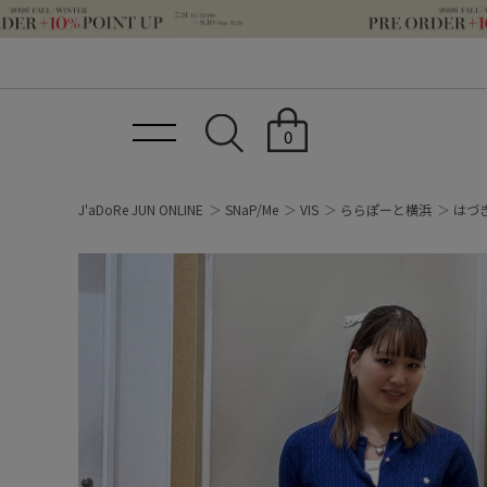
0
J'aDoRe JUN ONLINE
SNaP/Me
VIS
ららぽーと横浜
はづ