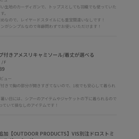
薄い生地のカーディガンで、トップスとしても羽織でも使っていた
ます。
短めなので、レイヤードスタイルにも重宝間違いなしです！
インがシンプルなので年齢問わずでお使いいただけます！
プ付きアメスリキャミソール/着丈が選べる
/ F
89
ビュー
プ付きで胸の部分が開きすぎてないので、1枚でも安心して着られ
。
ど暑い日には、シアーのアイテムやジャケットの下に着られるので
持っていて損なしのアイテムです！
追加【OUTDOOR PRODUCTS】VIS別注ドロストミ