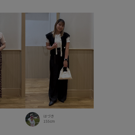
はづき
155cm