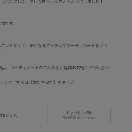
のリボンにして、少し女性らしく見えるようにしました！
！
私物です。
____
していただくと、気になるアイテムやコーディネートをいつ
︎
や商品、コーディネートのご相談など是非お気軽にお問い合わ
スタッフにご相談は【友だち追加】をタップ！
チャットで相談
追加する
(0)
受付時間 10:00〜19:00