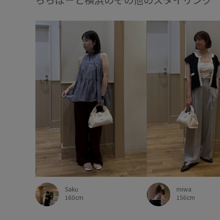
Saku
miwa
160cm
156cm