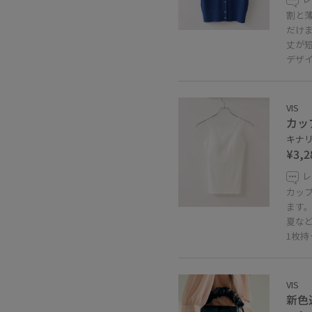
割と
だけ
丈が
デザ
VIS
カッ
キナリ 
¥3,2
レ
カッ
ます
夏な
1枚
VIS
新色