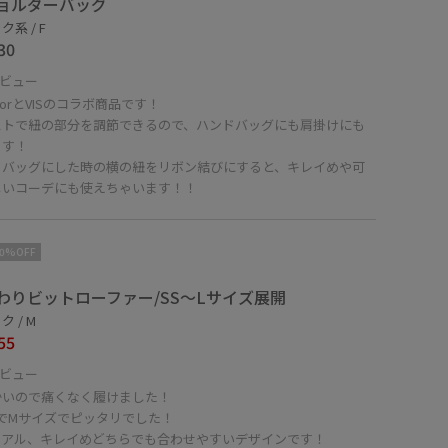
ョルダーバッグ
系 / F
30
ビュー
doorとVISのコラボ商品です！
ストで紐の部分を調節できるので、ハンドバッグにも肩掛けにも
ます！
ドバッグにした時の横の紐をリボン結びにすると、キレイめや可
しいコーデにも使えちゃいます！！
10%OFF
わりビットローファー/SS〜Lサイズ展開
 / M
55
ビュー
かいので痛くなく履けました！
mでMサイズでピッタリでした！
ュアル、キレイめどちらでも合わせやすいデザインです！