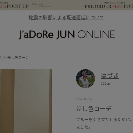
地震の影響による配送遅延について
JaDoRe JUN ONLINE
き
差し色コーデ
はづき
155cm
2026.05.06
差し色コーデ
ブルーを引き立たせるために
ました。