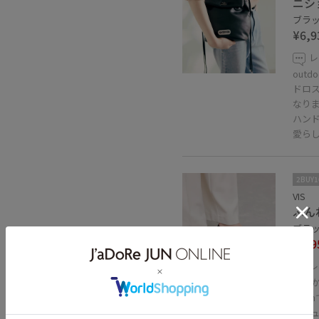
ニシ
ブラック
¥6,9
レ
out
ドロ
なり
ハン
愛ら
2BUY
VIS
ふん
ブラック
¥3,9
レ
50%OFF
柔ら
24c
カジ