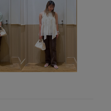
アメリカンスリーブ
インソール
オフィス
インワン
オールシーズン
カジュアル
ソー
カットソー素材
カップ付き
クッション
クッション性
コットン
シャツ
シンプル
スッキリ
スッキリ見え
セット
セットアップ
ク
チェーン
ドライ
ドライタッチ
ドロストデザイン
ルト
ベーシック
ポリエステル
ワイドパンツ
上品
別注
別注アイテム
別注コラボバッグ
合わせやすい
定感
定番
接触冷感
春夏
歩きやすい
疲れにくい
着やすい
着回しやすい
着心地が良い
いゆとり
立体感
艶感
薄手
足に馴染む
透け感