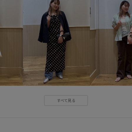
さらりとした
ふかふか
オフィスカジュアル
オール
カジュアルすぎない
カット
カラーバリエーション豊富
ジャケット
スタイルアップ
セットアップ対象商品
タッ
フェミニン
ヘルシー
ベ
下着
伸縮性
冷房対策
すべて見る
吸水速乾
大人っぽい
安
洗濯機で洗える
爽やか
秋にぴったり
秋冬
程よ