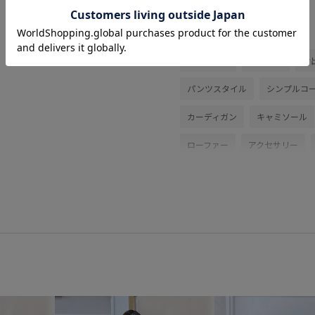
関連タグ
初夏コーデ
夏コーデ
お
パンツスタイル
シンプルコ
カーディガン
キャミソール
ローファー
アクセサリー
BVS36200
BVX75210
B
26SSceremony
2BUY10%O
Ssize_akisuda
UVケア
v
VIS_outdoor2
VIS_outdoor
VIS_TIMESALE
Wpickup_ite
お気に入り急上昇_pickup
き