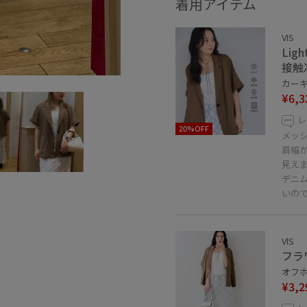
着用アイテム
VIS
Li
接触
カーキ系
¥6,3
レ
20%OFF
メッ
肩幅
見え
デニ
いの
VIS
フラ
オフホ
¥3,2