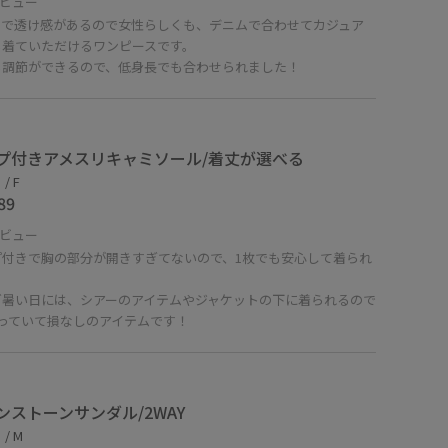
ビュー
スで透け感があるので女性らしくも、デニムで合わせてカジュア
も着ていただけるワンピースです。
も調節ができるので、低身長でも合わせられました！
プ付きアメスリキャミソール/着丈が選べる
/ F
89
ビュー
プ付きで胸の部分が開きすぎてないので、1枚でも安心して着られ
。
ど暑い日には、シアーのアイテムやジャケットの下に着られるので
持っていて損なしのアイテムです！
ンストーンサンダル/2WAY
/ M