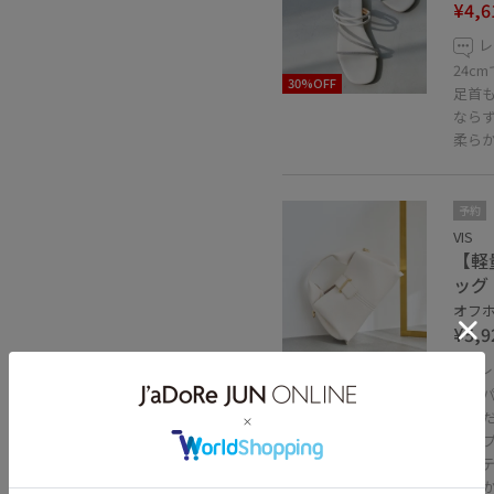
¥4,6
レ
24c
30%OFF
足首
なら
柔ら
予約
VIS
【軽
ッグ
オフホ
¥5,9
レ
コン
いた
シン
アイ
柔ら