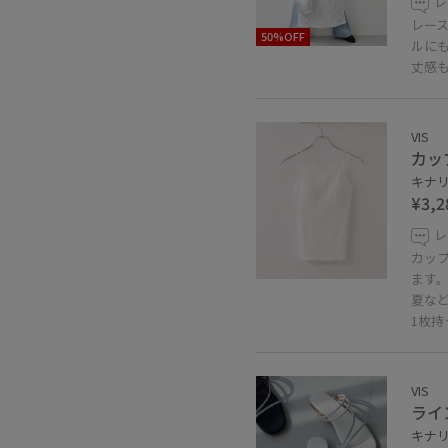
レ
レー
50%OFF
ルに
丈感
VIS
カッ
キナリ 
¥3,2
レ
カッ
ます
夏な
1枚
VIS
ライ
キナリ 