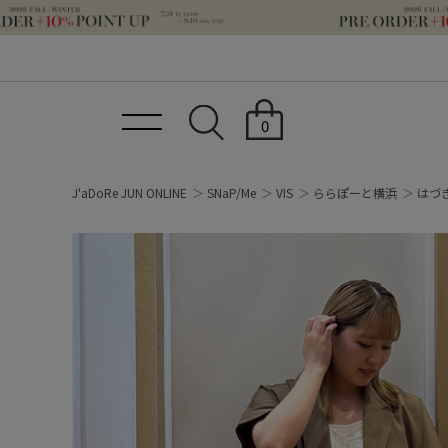
0
J'aDoRe JUN ONLINE
SNaP/Me
VIS
ららぽーと横浜
はづ