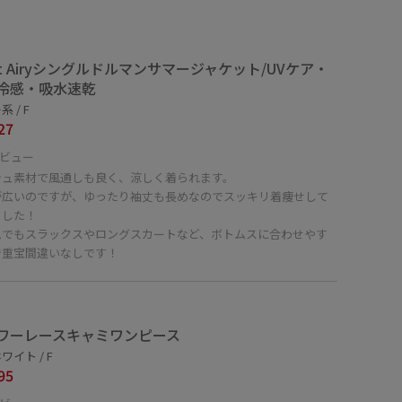
ght Airyシングルドルマンサマージャケット/UVケア・
冷感・吸水速乾
 / F
27
ビュー
シュ素材で風通しも良く、涼しく着られます。
が広いのですが、ゆったり袖丈も長めなのでスッキリ着痩せして
ました！
ムでもスラックスやロングスカートなど、ボトムスに合わせやす
で重宝間違いなしです！
ワーレースキャミワンピース
ワイト / F
95