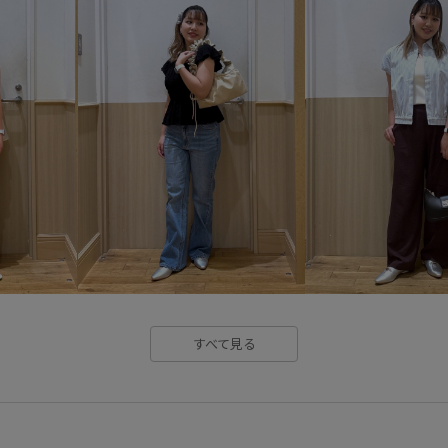
きれいめ
さらっとした肌触
インソール
オフィス
オ
カットソー
カットソー素材
ジャケット
スカート
ス
セットアップ
セットアップ
フェミニン
ヘルシー
ベ
伸縮性
低反発
収納力
夏の機能素材アイテム
大人
涼しくて着やすい
爽やか
すべて見る
透け感
長財布
高級感