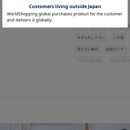
関連タグ
onepiece_pickup
Wbag_pic
お手入れしやすい
シボ感
柔らかい素材
初夏コーデ
パンツスタイル
カジュアル
キャミソール
ジャケット/ア
ショルダーバッグ
シューズ
BVV36200
BVX36110
26
LightAiry
outer_pickup
vis_26ssbag
vis_26ss_summ