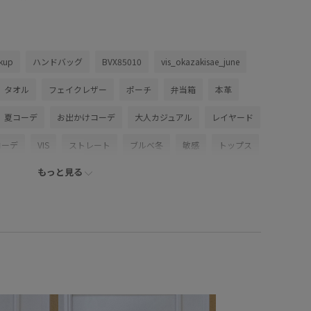
kup
ハンドバッグ
BVX85010
vis_okazakisae_june
タオル
フェイクレザー
ポーチ
弁当箱
本革
夏コーデ
お出かけコーデ
大人カジュアル
レイヤード
コーデ
VIS
ストレート
ブルべ冬
敏感
トップス
もっと見る
ウター
テーラードジャケット
ワンピース
バッグ
サンダル
BVA16030
BVE16080
BVF16010
officecasual
26_summervaluestyle
2BUY10%OFF対象商品
Ssize_akisuda
UVケア
VIS_2026SS_POLO2
ergoods
vis_26ss_summertops
vis_okazakisae_may