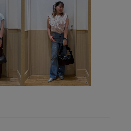
り
さらりとした
ふかふか
アメリカンスリーブ
フィスカジュアル
オールインワン
カジュアル
カップ付き
クッション
クッション性
シャツ
ッキリ
スッキリ見え
ストラップ
セット
対象商品
ドルマンシルエット
パンツ
フィット感
ルト
ベーシック
ラインストーン
上品
下着
取り外し可能
取り外し可能なショルダー
吸水速乾
っぽい
接触冷感
歩きやすい
洗濯機で洗える
痛くなりにくい
程よいゆとり
薄手
軽くて柔らかい