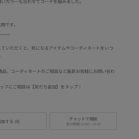
濃いカラーも合わせてコーデを組みました。
！
私物です。
____
していただくと、気になるアイテムやコーディネートをいつ
︎
や商品、コーディネートのご相談など是非お気軽にお問い合わ
スタッフにご相談は【友だち追加】をタップ！
チャットで相談
追加する
(0)
受付時間 10:00〜19:00