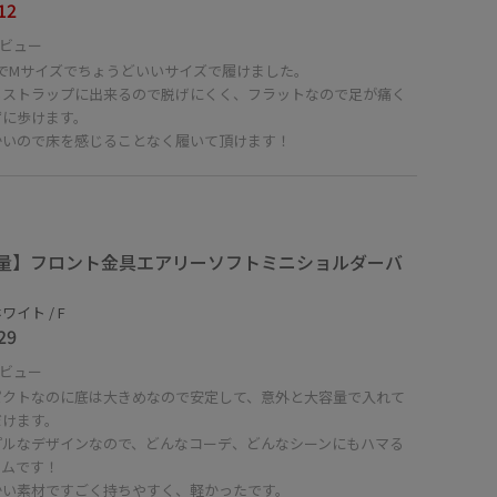
12
ビュー
mでMサイズでちょうどいいサイズで履けました。
もストラップに出来るので脱げにくく、フラットなので足が痛く
ずに歩けます。
かいので床を感じることなく履いて頂けます！
量】フロント金具エアリーソフトミニショルダーバ
ワイト / F
29
ビュー
パクトなのに底は大きめなので安定して、意外と大容量で入れて
だけます。
プルなデザインなので、どんなコーデ、どんなシーンにもハマる
テムです！
かい素材ですごく持ちやすく、軽かったです。