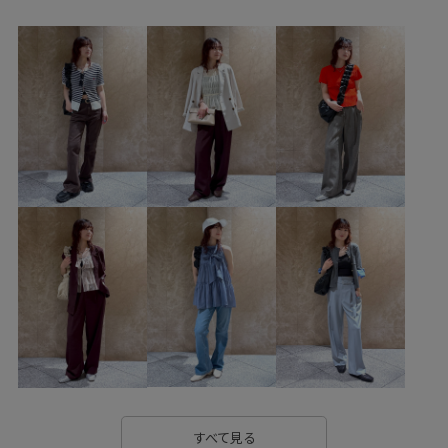
ファッション雑貨
サングラス
BVA16010
BVF16080
BVM76100
BVS36100
BVV36110
BVX75210
BVZ16150
0318PRESS対象商品
Exclusive_GW
MSpecial_pickup
outer_pickup
Ssize_akisuda
Tシャツ
vispolo26vol6
VIS_2026SS_POLO
VIS_2026SS_POLO2
vis_okazakisae_may
VIS_outdoor
VIS_outdoor2
vis_pickuppants
vis_pickup_july_bag
VIS_smallsize
Web限定カラー
Wpickup_items
Wshoes_pickup
Wtops_pickup
お手入れしやすい
お気に入りアイテム_pickup
お気に入り急上昇_pickup
きちんと感
きれいに見える
きれいめ
こなれ感
すべて見る