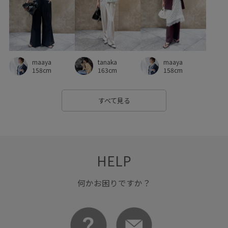
ブラウス
ベルト
ベーシック
ポリエステル
マニッシュ
マルチに活躍
マーメイドスカート
リネン
リラックス感
レイヤード
ロングシーズン
tanaka
maaya
maaya
ロングスカート
ワイドパンツ
ワイドボトム
163cm
158cm
158cm
ワンピース
万能アイテム
伸縮性
低反発
すべて見る
使い回し
光沢感
冷んやり
別注
別注アイテム
別注コラボバッグ
取り外し可能
合わせやすい
女性らしさ
定番
履きやすい
幅広
抜け感
HELP
接触冷感
普段使い
普段使いも出来る
歩きやすい
何かお困りですか？
毎シーズン
毛玉になりにくい
洗濯OK
洗濯機で洗える
活躍するアイテム
甲高
疲れにくい