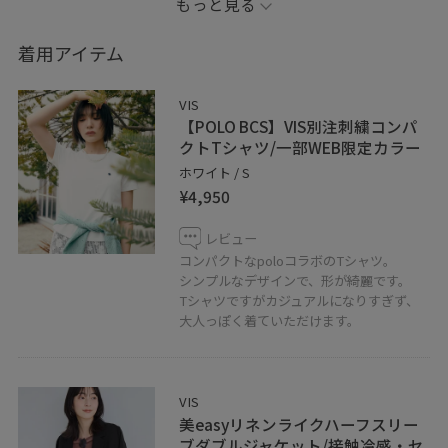
もっと見る
______________________________________
着用アイテム
スタイリングが参考になれば嬉しいです♪
VIS
お気に入り、フォローよろしくお願いします☆
【POLO BCS】VIS別注刺繍コンパ
クトTシャツ/一部WEB限定カラー
商品に関するお問い合わせやコーディネートのご相談な
ホワイト / S
¥4,950
ど、
お気軽にメッセージお待ちしております✩.*˚
レビュー
コンパクトなpoloコラボのTシャツ。
LINEでディアモールVISスタッフにご相談は
シンプルなデザインで、形が綺麗です。
Tシャツですがカジュアルになりすぎず、
【友だち追加】をタップ！！
大人っぽく着ていただけます。
VIS
美easyリネンライクハーフスリー
ブダブルジャケット/接触冷感・セ