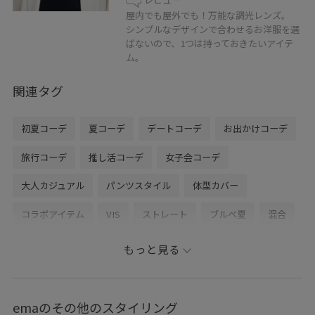
屋内でも屋外でも！万能な調光レンズ。
シンプルなデザインで合わせるお洋服を選
ばないので、1つは持っておきたいアイテ
ム。
関連タグ
初夏コーデ
夏コーデ
デートコーデ
お出かけコーデ
旅行コーデ
推し活コーデ
女子会コーデ
大人カジュアル
パンツスタイル
体型カバー
コラボアイテム
VIS
ストレート
ブルべ夏
混合
低身長
トップス
Tシャツ/カットソー
キャミソール
もっと見る
ジャケット/アウター
テーラードジャケット
パンツ
バッグ
ショルダーバッグ
シューズ
パンプス
emaのその他のスタイリング