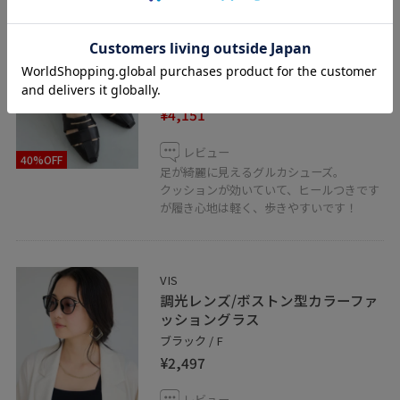
2BUY10%OFF
VIS
グルカフラットシューズ
ブラック / M
¥4,151
レビュー
40%OFF
足が綺麗に見えるグルカシューズ。
クッションが効いていて、ヒールつきです
が履き心地は軽く、歩きやすいです！
VIS
調光レンズ/ボストン型カラーファ
ッショングラス
ブラック / F
¥2,497
レビュー