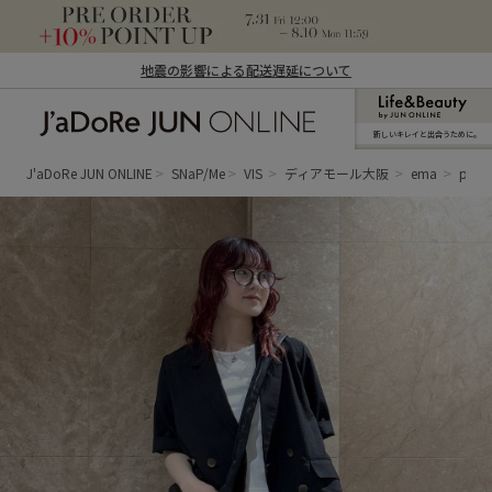
地震の影響による配送遅延について
新しいキレイと出合うために。
J'aDoRe JUN ONLINE（ジャドール ジュ
ン オンライン）
J'aDoRe JUN ONLINE
SNaP/Me
VIS
ディアモール大阪
ema
po