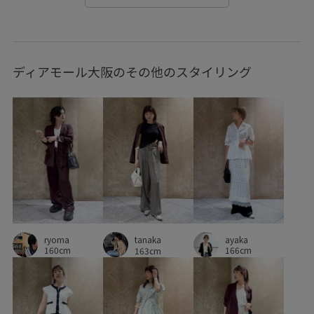
さらりとした
みんながチェックしているアイテム_pickup
やや長め
イージーケア
オフィス
オーバーサイズ
ディアモール大阪のその他のスタイリング
オールシーズン
カジュアル
カジュアルすぎない
カラーバリエーション豊富
カーディガン
クッション
コントラスト
サテン
シャツ
シワになりにくい
シンプル
シンプルなデザイン
ジャケット
スカート
ストレスフリー
ストレートパンツ
スラックス
セットアップ
セットアップ対象商品
ソフトタッチ
ryoma
ayaka
タック
デイリーで活躍
デイリー使い
tanaka
160cm
166cm
163cm
デニムとの相性抜群
デニム合わせ
ドロストデザイン
ニュアンスがある
ネイル
ビスチェ
ピンタック