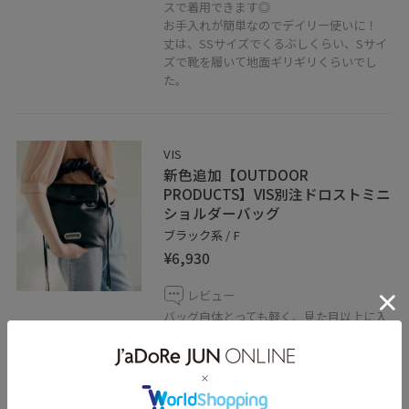
スで着用できます◎
お手入れが簡単なのでデイリー使いに！
丈は、SSサイズでくるぶしくらい、Sサイ
ズで靴を履いて地面ギリギリくらいでし
た。
VIS
新色追加【OUTDOOR
PRODUCTS】VIS別注ドロストミニ
ショルダーバッグ
ブラック系 / F
¥6,930
レビュー
バッグ自体とっても軽く、見た目以上に入
ります！
ハンドでもショルダーでも！気分によって
変えられます◎