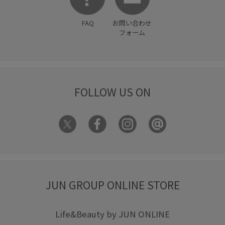
着心地が良い
着映え
秋にぴったり
秋冬
美easy
FAQ
お問い合わせ
美easy_linen_ALL
美easyリネンライク
美シルエット
フォーム
華やか
落ち感
薄手
衝撃吸収
軽い着心地
透け感
限定カラー
靴下
FOLLOW US ON
JUN GROUP ONLINE STORE
Life&Beauty by JUN ONLINE