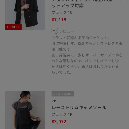
ットアップ対応
ブラック / S
¥7,118
10%OFF
レビュー
サラッと羽織れる半袖ジャケット。
肌に密着せず、真夏でもノンストレスで着
用可能です。
丈、身幅共に、少しオーバーサイズでゆる
っとな感じなので、オンでもオフでも◎
袖丈は肘くらい、着丈はおしりが隠れるく
らいでした。
2BUY10%OFF
VIS
レーストリムキャミソール
ブラック / F
¥3,072