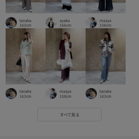
レイヤードスタイル
ワンポイントになる
上品
ayaka
丸みのあるシルエット
丸みのあるフォルム
伸縮性
tanaka
maaya
166cm
163cm
158cm
使い勝手がいい
光沢感
切り替え
取り外し可能
合わせやすい
大人っぽい
大人カジュアル
女性らしさ
安定感
後ろがゴム
旅行
春を先取り
春カラー
春先
春夏
普段使い
歩きやすい
洗濯機で洗える
疲れにくい
立体感
立体的
tanaka
maaya
tanaka
素肌に優しい
羽織としても使える
自宅で洗える
163cm
158cm
163cm
艶感
落ち感
薄手
裏地付き
足に馴染む
すべて見る
身体にフィット
透けない
透け感
透け感がない
長財布
高級感
高見え