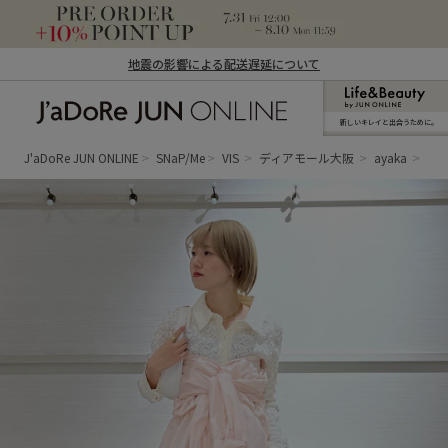
地震の影響による配送遅延について
新しいキレイと出合うために。
J'aDoRe JUN ONLINE（ジャドール ジュ
ン オンライン）
J'aDoRe JUN ONLINE
SNaP/Me
VIS
ディアモール大阪
ayaka
さ