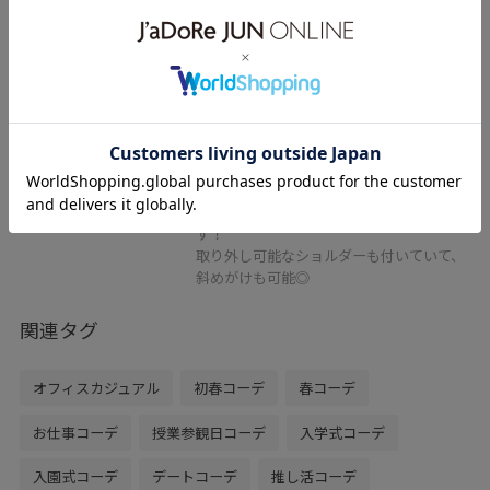
ハートチャーム付き2WAYキルトバ
ッグ
オフホワイト / F
¥4,151
40%OFF
レビュー
コロンとしたフォルムがとってもかわいい
キルティングバッグ。
柔らかい質感で、とっても使いやすいで
す！
取り外し可能なショルダーも付いていて、
斜めがけも可能◎
関連タグ
オフィスカジュアル
初春コーデ
春コーデ
お仕事コーデ
授業参観日コーデ
入学式コーデ
入園式コーデ
デートコーデ
推し活コーデ