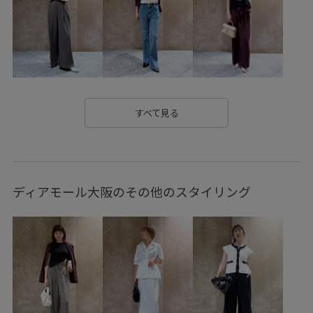
ふっくら
アウター
インして着る
インソール
オールシーズン
カジュアル
キルティング
キーホルダー
クッション
クッション性
コットン
コーディネートのアクセント
ゴム仕様
シャツ
すべて見る
シャツ地
シンプル
シンプルなデザイン
ジャケット
スウェット
スタイルアップ
スッキリ
ディアモール大阪のその他のスタイリング
ストレッチレース
セット
タック
チェーン
ナイロン
ニット
ハイウエスト
ハリ感
バングル
ビスチェ
ピアス
フィット感
フェミニン
フリル
ベスト
ベーシック
ポリエステル
ポリエステル100%
マーメイドスカート
リラックス感
レイヤード