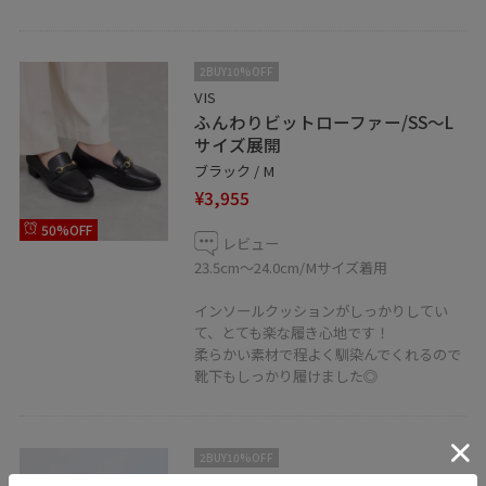
2BUY10%OFF
VIS
ふんわりビットローファー/SS〜L
サイズ展開
ブラック / M
¥3,955
50%OFF
レビュー
23.5cm〜24.0cm/Mサイズ着用
インソールクッションがしっかりしてい
て、とても楽な履き心地です！
柔らかい素材で程よく馴染んでくれるので
靴下もしっかり履けました◎
2BUY10%OFF
VIS