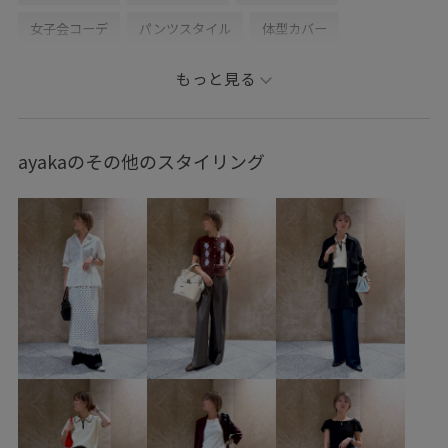
女子会コーデ
パンツスタイル
体型カバー
フェミニンコーデ
シンプルコーデ
きれいめコーデ
もっと見る
VIS
ナチュラル
イエベ秋
混合
高身長
トップス
シャツ/ブラウス
パンツ
バッグ
ayakaのその他のスタイリング
ハンドバッグ
シューズ
ローファー
アクセサリー
ネックレス
BVA36010
BVH16080
BVK16010
BVS16030
BVX16010
BVZ15230
26SSceremony
2BUY10%OFF対象商品
2WAYで使える
VIS_26SS
VIS_outdoor_look
vis_pickup
VIS_smallsize
VIS_spring_tops
VIS_美得プライス
Wtops_pickup
あたたかい
きれいめ
きれいめカジュアル
ふかふか