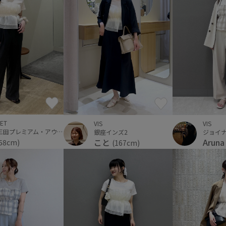
ET
VIS
VIS
神戸三田プレミアム・アウトレット
銀座インズ2
ジョイ
こと
Arun
58cm)
(167cm)