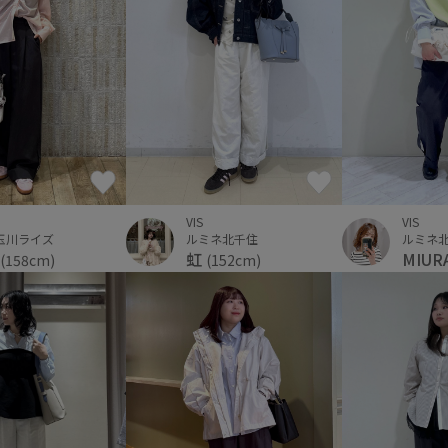
VIS
VIS
ルミネ北千住
玉川ライズ
ルミネ
虹
MIUR
(152cm)
(158cm)