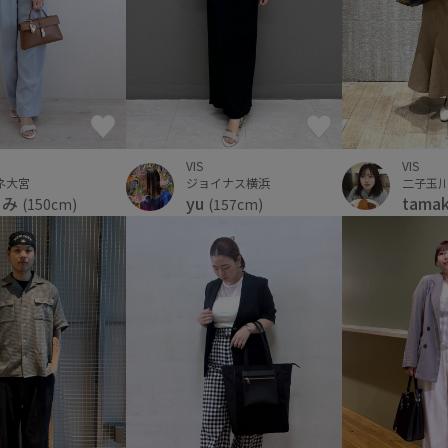
VIS
VIS
二子玉
ネ大宮
ジョイナス横浜
tama
ーみ
yu
(150cm)
(157cm)