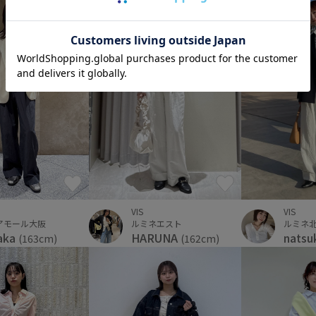
VIS
VIS
アモール大阪
ルミネエスト
ルミネ
aka
HARUNA
natsu
(163cm)
(162cm)