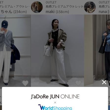
OUTLET
OUTLET
ET
鳥栖プレミアムアウトレット
鳥栖プ
佐野プレミアム・アウトレット
maki
runa:
ーちゃん
(158cm)
(154cm)
VIS
VIS
アトレ大井町
アモール大阪
ミナモ
k.
ka
yuni
(150cm)
(166cm)
(