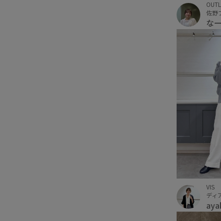
OUTL
な
VIS
ディ
aya