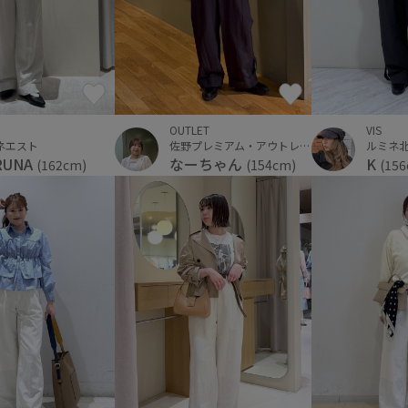
VIS
OUTLET
ルミネ
ネエスト
佐野プレミアム・アウトレット
K
RUNA
なーちゃん
(15
(162cm)
(154cm)