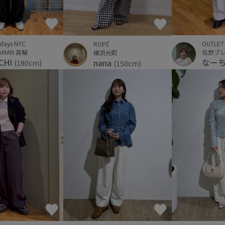
rdays NYC
OUTLET
ROPÉ
oMAN 高輪
横浜元町
CHI
なー
nana
(180cm)
(150cm)