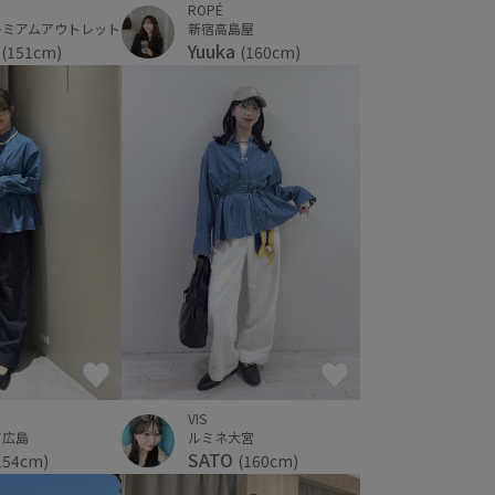
ROPÉ
レミアムアウトレット
新宿高島屋
)
Yuuka
(151cm)
(160cm)
VIS
ア広島
ルミネ大宮
SATO
154cm)
(160cm)