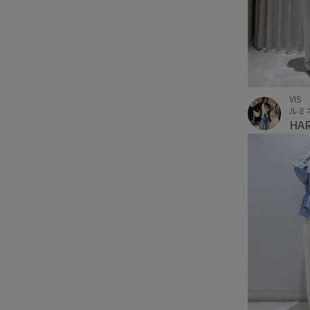
VIS
ルミ
HA