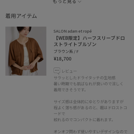
もっと見る
@salonadametrope_yama
着用アイテム
※店頭及び屋外での撮影画像は、光の当たり具合で色味
が異なって見える場合がございます。
SALON adam et ropé
商品の色味はスタジオ撮影の画像をご参照ください。
【WEB限定】ハーフスリーブドロ
ストライトブルゾン
※記載のないものは私物となります
ブラウン系 / F
¥18,700
_ _ _ _ _ _ _ _ _ _ _ _ _ _ _
レビュー
✏︎Information
サラッとしたドライタッチの生地感
暑い時期でも肌ばなれが良いので涼しく
着用できそうです。
◼︎フォロー
コーディネートを気に入って頂けたら
サイズ感は全体的にゆとりがありますが
アイコンクリック→“♡フォローする”
程よく落ち感があるのと、裾はドロストコ
を押して頂けると励みになります！
ードで
絞れるのでコンパクトに着れます。
◼︎Instagram
オンオフ問わず使いやすいデザインなので