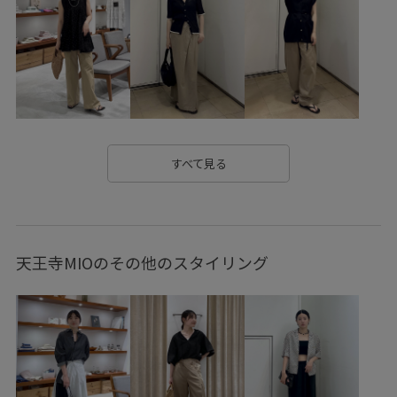
26SS_salon_BAG_SHOSE
26SS_salon_ceremony
26SS_salon_lspant
26SS_salon_outer
26SS_salon_Silk
26SS_salon_weblimited
salon_26SSlightouter
Tシャツ
WEB限定
お手入れしやすい
きれいめ
さらっと着れる
さりげないアクセント
アウター
すべて見る
アクセサリー
イヤホン
ウォッシュ加工
オケージョン
オフィス
オフィスカジュアル
天王寺MIOのその他のスタイリング
オンにもオフにも
カジュアル
カジュアルすぎない
カーディガン
クリーンな印象
クロップド丈
ゴム仕様
サイズ調整
サンダル
サンド
シグネチャーアイテム
シャツ
シルク