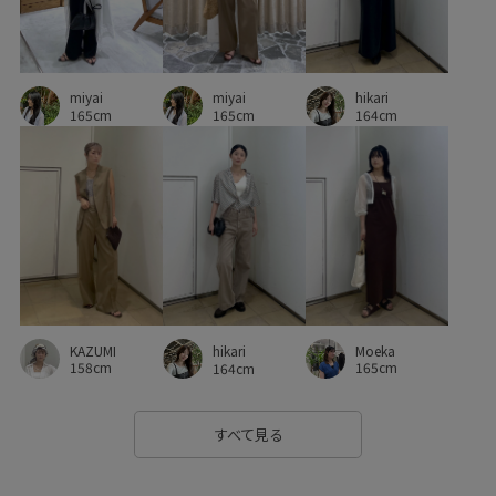
シワになりにくい
シンプル
ジャケット
スカート
スタイルアップ
スッキリ
スッキリ見え
ステッチ
スラブ
スーツ
セットアップ
タイト
miyai
miyai
hikari
165cm
165cm
164cm
タイトスカート
テーパードパンツ
デイリーで活躍
デイリー使い
トップス
トレンド感
トングサンダル
ドロストデザイン
ニット
ノースリーブ
ハリ感
パンツにもスカートにも
フィット感
フォーマル
フォーマルシーン
フリル
ブラウス
ブランドロゴ
KAZUMI
Moeka
hikari
プルオーバー
ポリエステル
ポーチ
ミニマル
158cm
165cm
164cm
モード
リアルレザー
リラックススタイル
すべて見る
ワイドシルエット
ワイドパンツ
ワンピース