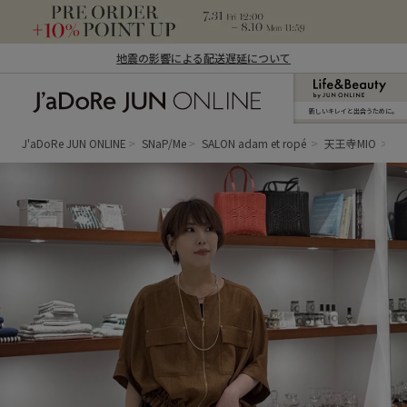
地震の影響による配送遅延について
新しいキレイと出合うために。
J'aDoRe JUN ONLINE（ジャドール ジュ
ン オンライン）
J'aDoRe JUN ONLINE
SNaP/Me
SALON adam et ropé
天王寺MIO
H