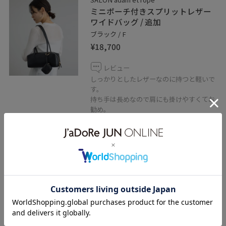
ミニポーチ付きスプリットレザー
ワイドバッグ / 追加
ブラック / F
¥18,700
レビュー
しっかりとしたレザーなのに持つと軽いで
す。
持ち手は長めなので肩にも掛けやすくてお
勧め。
コンパクトな見た目ですが、
マチがしっかりとあるので収納力も◎
関連タグ
初春コーデ
春コーデ
初夏コーデ
夏コーデ
初秋コーデ
お仕事コーデ
授業参観日コーデ