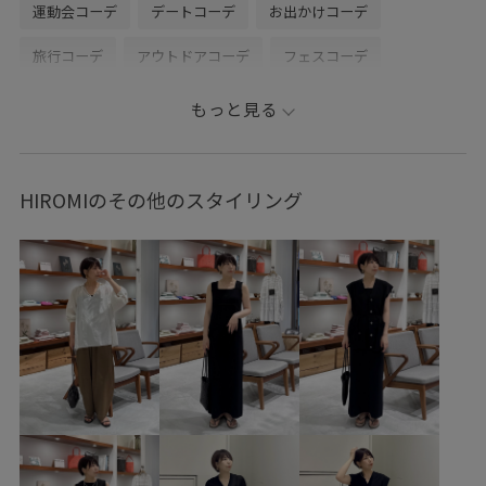
運動会コーデ
デートコーデ
お出かけコーデ
旅行コーデ
アウトドアコーデ
フェスコーデ
推し活コーデ
女子会コーデ
雨の日コーデ
もっと見る
パンツスタイル
体型カバー
カジュアルコーデ
ヘルシーコーデ
メンズライク
フェミニンコーデ
HIROMIのその他のスタイリング
シンプルコーデ
きれいめコーデ
SALON adam et ropé
ストレート
イエベ春
混合
ジャケット/アウター
ブルゾン
パンツ
バッグ
ショルダーバッグ
シューズ
ビーチサンダル
SHA36040
SHL26100
SHS36080
SHX36080
2026ceremonybi
2512JUNPRESS対象商品
26SS_salon_BAGSHOSE