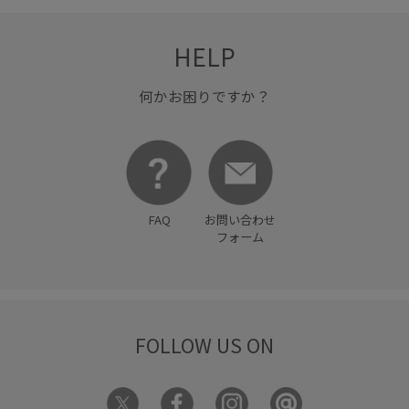
ヴィンテージ
上品
優秀アイテム
優雅
光沢感
冷房対策
収納力
取り外し可能
合わせやすい
HELP
型崩れしにくい
大人カジュアル
女性らしさ
定番
何かお困りですか？
小さいポーチ
小物
小物収納
幅広
快適
快適な着心地
抜け感
汗ばむ季節も快適
活躍する一着
清涼感
着回しやすい
落ち感
薄手
FAQ
お問い合わせ
財布
透け感
速乾性
高級感
高見え
フォーム
FOLLOW US ON