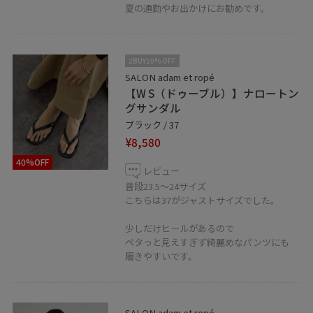
お店のインスタはこちら @salonadametrope_tennoji
夏の通勤やお出かけにお勧めです。
◼︎ LINE接客やってます！
2BUY10%OFF
SALON adam et ropé
商品のお問い合わせや在庫確認など、LINEにてお気軽に
【W S（ドゥーブル）】ナロートン
お問い合わせ下さい。スタッフがお返事をさせて頂きま
グサンダル
す。
ブラック / 37
LINEでサロン アダム エ ロぺ天王寺MIO店スタッフに相談
¥8,580
は【友達だち追加】をタップをして下さい。
40%OFF
レビュー
普段23.5〜24サイズ
こちらは37がジャストサイズでした。
少しだけヒールがあるので
ペタっと見えすぎず綺麗めなパンツにも
履きやすいです。
SALON adam et ropé