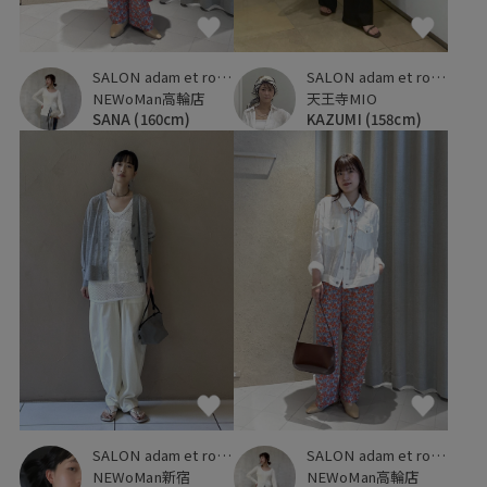
SALON adam et ropé
SALON adam et ropé
NEWoMan高輪店
天王寺MIO
SANA
(160cm)
KAZUMI
(158cm)
SALON adam et ropé
SALON adam et ropé
NEWoMan新宿
NEWoMan高輪店