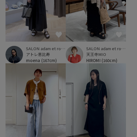
SALON adam et ropé
SALON adam et ropé
アトレ恵比寿
天王寺MIO
moena
(167cm)
HIROMI
(160cm)