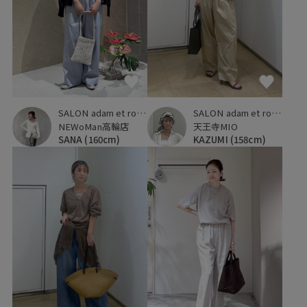
SALON adam et ropé
SALON adam et ropé
天王寺MIO
NEWoMan高輪店
KAZUMI
(158cm)
SANA
(160cm)