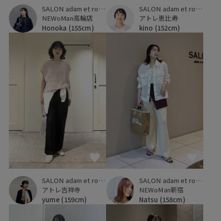
SALON adam et ropé
SALON adam et ropé
NEWoMan高輪店
アトレ恵比寿
Honoka
(155cm)
kino
(152cm)
SALON adam et ropé
SALON adam et ropé
アトレ吉祥寺
NEWoMan新宿
yume
(159cm)
Natsu
(158cm)