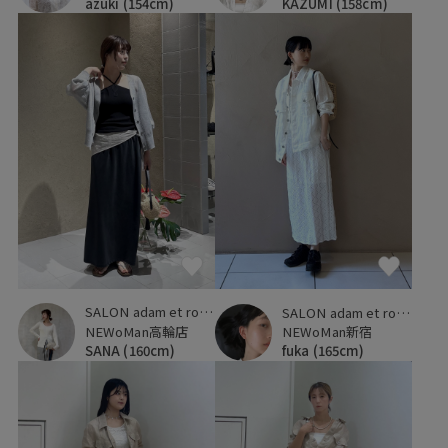
azuki
(154cm)
KAZUMI
(158cm)
SALON adam et ropé
SALON adam et ropé
NEWoMan高輪店
NEWoMan新宿
SANA
(160cm)
fuka
(165cm)