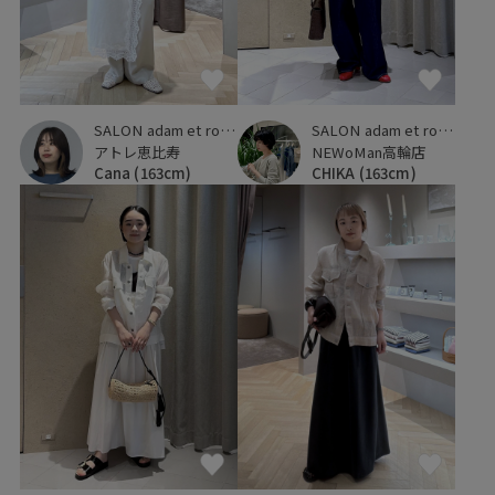
SALON adam et ropé
SALON adam et ropé
アトレ恵比寿
NEWoMan高輪店
Cana
(163cm)
CHIKA
(163cm)