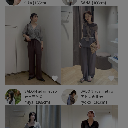
fuka
(165cm)
SANA
(160cm)
SALON adam et ropé
SALON adam et ropé
天王寺MIO
アトレ恵比寿
miyai
(165cm)
ryoko
(161cm)