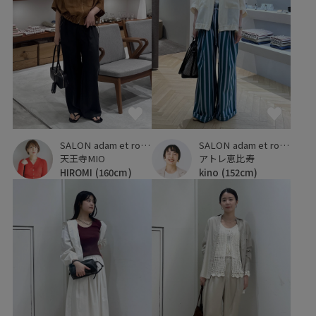
SALON adam et ropé
SALON adam et ropé
天王寺MIO
アトレ恵比寿
HIROMI
(160cm)
kino
(152cm)