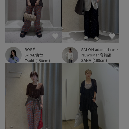
SALON adam et ropé
ROPÉ
NEWoMan高輪店
S-PAL仙台
SANA
(160cm)
Tsuki
(150cm)