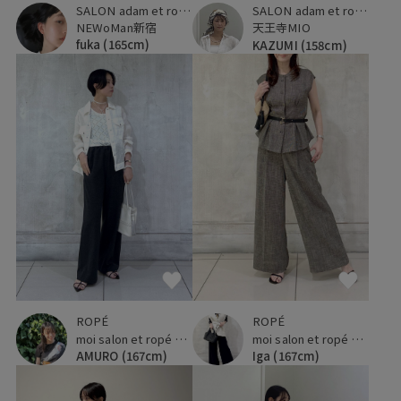
SALON adam et ropé
SALON adam et ropé
NEWoMan新宿
天王寺MIO
fuka
(165cm)
KAZUMI
(158cm)
ROPÉ
ROPÉ
moi salon et ropé 横浜高島屋
moi salon et ropé 横浜高島屋
AMURO
(167cm)
Iga
(167cm)