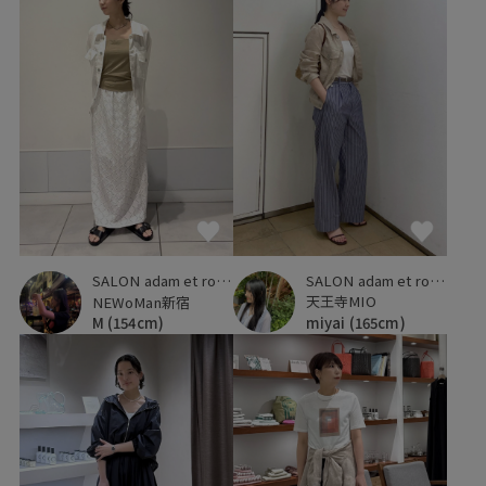
SALON adam et ropé
SALON adam et ropé
天王寺MIO
NEWoMan新宿
miyai
(165cm)
M
(154cm)