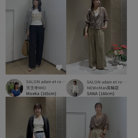
SALON adam et ropé
SALON adam et ropé
天王寺MIO
NEWoMan高輪店
Moeka
(165cm)
SANA
(160cm)