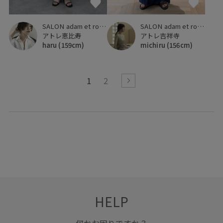
SALON adam et ropé
SALON adam et ropé
アトレ恵比寿
アトレ吉祥寺
haru
(159cm)
michiru
(156cm)
1
2
HELP