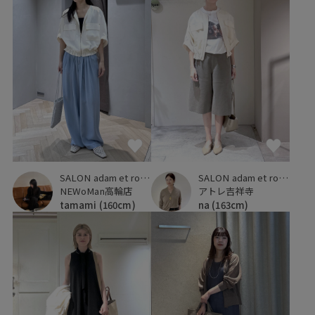
SALON adam et ropé
SALON adam et ropé
NEWoMan高輪店
アトレ吉祥寺
tamami
(160cm)
na
(163cm)