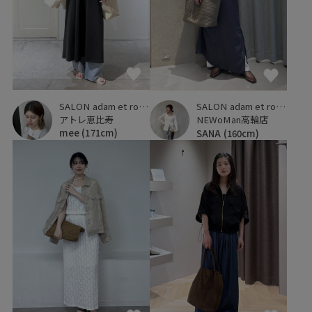
SALON adam et ropé
SALON adam et ropé
アトレ恵比寿
NEWoMan高輪店
mee
(171cm)
SANA
(160cm)