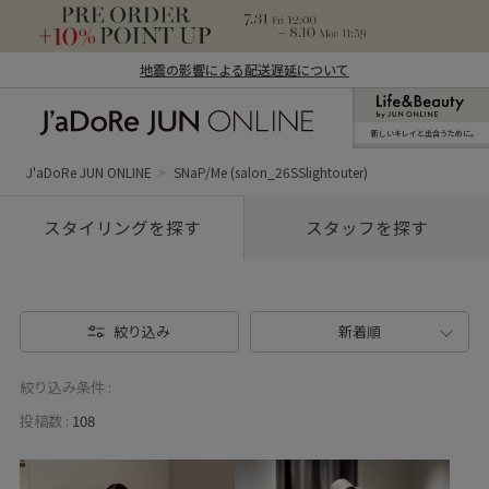
地震の影響による配送遅延について
新しいキレイと出合うために。
J'aDoRe JUN ONLINE（ジャドール ジュ
ン オンライン）
J'aDoRe JUN ONLINE
SNaP/Me (salon_26SSlightouter)
スタイリングを探す
スタッフを探す
絞り込み
新着順
絞り込み条件 :
投稿数 :
108