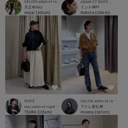
SALON adam et ropé
ADAM ET ROPÉ
天王寺MIO
ミント神戸
miyai
(165cm)
Kubota
(159cm)
SALON adam et ropé
ROPÉ
アトレ恵比寿
moi salon et ropé 京都高島屋
moena
(167cm)
TSUKA
(155cm)