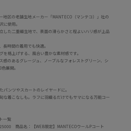
ー地区の老舗生地メーカー「MANTECO（マンテコ）」社の
沢に使用。
立した二重織生地で、表面の滑らかさと程よいハリ感が上品
、長時間の着用でも快適。
グを格上げする、風合い豊かな素材感です。
ス感のあるグレージュ、ノーブルなフォレストグリーン、シ
3色展開。
たパンツやスカートのレイヤードに。
旬な着こなしも。ラフに羽織るだけでもサマになる万能コー
ート一覧
25000 商品名：【WEB限定】MANTECOウールPコート