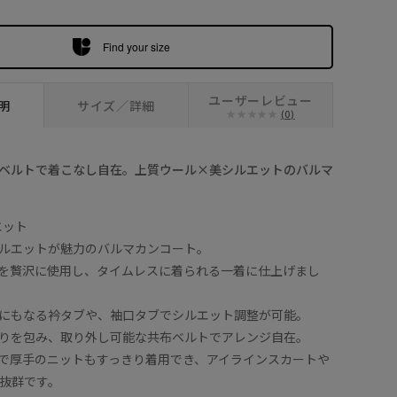
Find your size
ユーザーレビュー
明
サイズ／詳細
(0)
ベルトで着こなし自在。上質ウール×美シルエットのバルマ
エット
ルエットが魅力のバルマカンコート。
を贅沢に使用し、タイムレスに着られる一着に仕上げまし
にもなる衿タブや、袖口タブでシルエット調整が可能。
りを包み、取り外し可能な共布ベルトでアレンジ自在。
で厚手のニットもすっきり着用でき、アイラインスカートや
抜群です。