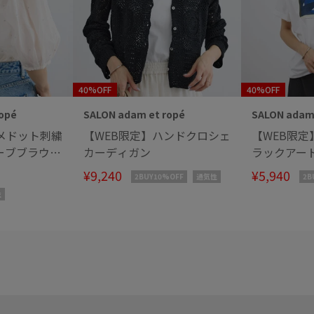
40%OFF
40%OFF
opé
SALON adam et ropé
SALON adam 
メドット刺繍
【WEB限定】ハンドクロシェ
【WEB限
ーブブラウス
カーディガン
ラックアー
¥9,240
¥5,940
2BUY10%OFF
通気性
2B
性