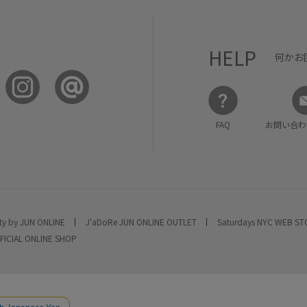
HELP
何かお
FAQ
お問い合わ
ty by JUN ONLINE
J'aDoRe JUN ONLINE OUTLET
Saturdays NYC WEB S
FICIAL ONLINE SHOP