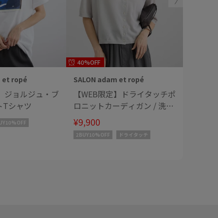
40%OFF
et ropé
SALON adam et ropé
SALON a
定】ジョルジュ・ブ
【WEB限定】ドライタッチポ
【WE
トTシャツ
ロニットカーディガン / 洗え
タルボタ
る
ト［洗
¥9,900
¥14,30
UY10%OFF
2BUY10%OFF
ドライタッチ