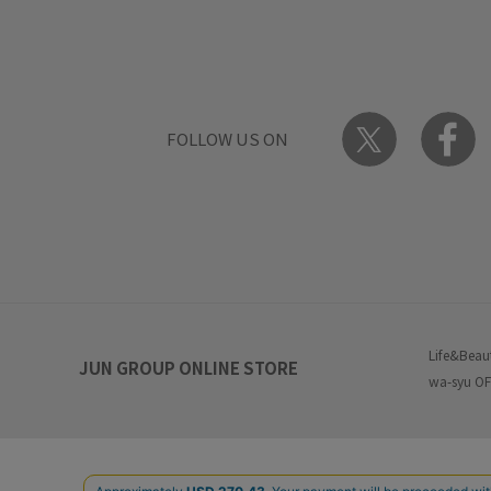
FOLLOW US ON
Life&Beau
JUN GROUP ONLINE STORE
wa-syu OF