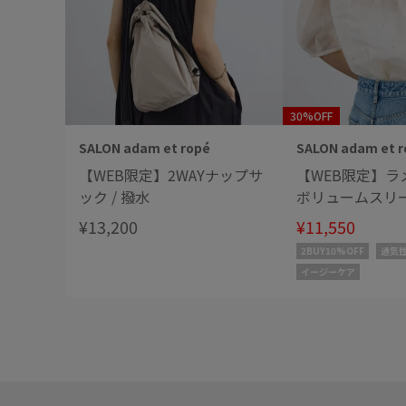
30%OFF
SALON adam et ropé
SALON adam et r
【WEB限定】2WAYナップサ
【WEB限定】ラ
ック / 撥水
ボリュームスリ
/ イージーケア
¥13,200
¥11,550
2BUY10%OFF
通気
イージーケア