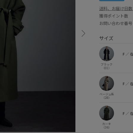
送料、お届け日数
獲得ポイント
お問い合わせ番号 
サイズ
F
／
ブラック
（01）
F
／
ベージュ系
（28）
F
／
カーキ
（36）