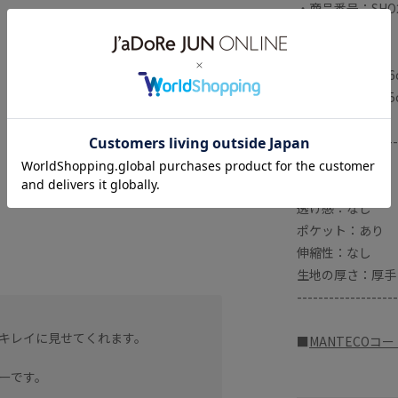
・商品番号：SHO
コート
■モデル身長:16
■モデル身長:16
-------------------
裏地：あり
光沢感：なし
透け感：なし
ポケット：あり
伸縮性：なし
生地の厚さ：厚手
-------------------
キレイに見せてくれます。
■
MANTECOコ
ーです。