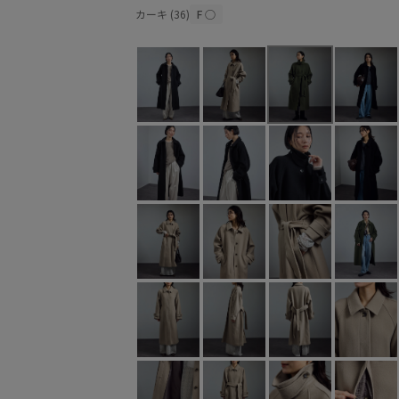
カーキ (36)
F
○