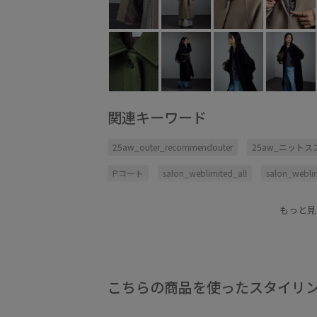
関連キーワード
25aw_outer_recommendouter
25aw_ニット
Pコート
salon_weblimited_all
salon_webli
あたたかい
ウエストマーク
ウール
コー
もっと見
スッキリ
ソフトタッチ
ニット
ニュアン
パンツにもスカートにも
ベルト
ラグランス
ロング丈
上品
二重織
取り外し可能
こちらの商品を使ったスタイリ
秋冬のスタイリング
美シルエット
羽織るだ