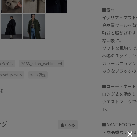
■素材
イタリア・プラト
高品質ウールを贅
軽さと暖かさを両
な印象に。
ソフトな肌触りで
秋冬のスタイリン
カラーはニュアン
ススタイル
26SS_salon_weblimited
ックなブラックの
mited_pickup
WEB限定
■コーディネート
ト
スカート
スタンドカラー
る
ロング丈を活かし
スがある
ハリ感
パンツ
ウエストマークで
ト。
リーブ
リラックススタイル
旬の着こなし
秋冬
ング
■MANTECOコ
全てみる
けでオシャレ
軽くてあたたかい
・商品番号：SHO