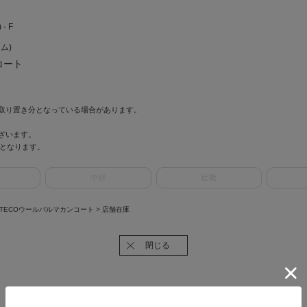
- F
ーム)
コート
取り置き分となっている場合があります。
ざいます。
情報となります。
中部
近畿
NTECOウールバルマカンコート
> 店舗在庫
閉じる