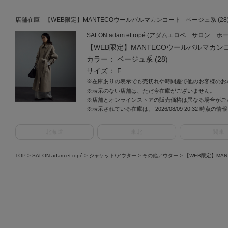
店舗在庫 - 【WEB限定】MANTECOウールバルマカンコート - ベージュ系 (28) 
SALON adam et ropé (アダムエロペ サロン ホ
【WEB限定】MANTECOウールバルマカン
カラー： ベージュ系 (28)
サイズ： F
※在庫ありの表示でも売切れや時間差で他のお客様のお
※表示のない店舗は、ただ今在庫がございません。
※店舗とオンラインストアの販売価格は異なる場合がご
※表示されている在庫は、 2026/08/09 20:32 時点の
北海道
東北
関東
TOP
>
SALON adam et ropé
>
ジャケット/アウター
>
その他アウター
>
【WEB限定】MA