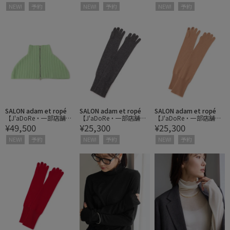
zip neck warmer / ネッ
NEW!
予約
NEW!
予約
NEW!
予約
クウォーマー
SALON adam et ropé
SALON adam et ropé
SALON adam et ropé
【J'aDoRe・一部店舗限
【J'aDoRe・一部店舗限
【J'aDoRe・一部店舗限
¥49,500
¥25,300
¥25,300
定】【y YO（イーヨ）】
定】【y YO（イーヨ）】
定】【y YO（イーヨ）】
zip neck warmer / ネッ
grace long gloves / グロ
grace long gloves / グロ
NEW!
予約
NEW!
予約
NEW!
予約
クウォーマー
ーブ
ーブ