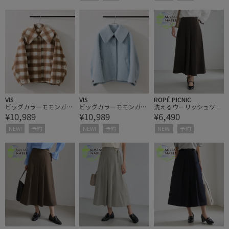
VIS
VIS
ROPÉ PICNIC
ビッグカラーモモンガシ
ビッグカラーモモンガシ
洗えるウーリッシュツイ
¥10,989
¥10,989
¥6,490
ャギーショートコート
ャギーショートコート
ルキルトスカート/低身
長・小柄さんサイズ有り
NEW!
予約
NEW!
予約
NEW!
予約