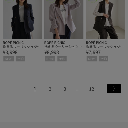
ROPÉ PICNIC
ROPÉ PICNIC
ROPÉ PICNIC
洗えるウーリッシュツイ
洗えるウーリッシュツイ
洗えるウーリッシュジ
¥8,998
¥8,998
¥7,997
ルジャケット/低身長・
ルジャケット/低身長・
レ・ベスト/セットアッ
小柄さんサイズ有り
小柄さんサイズ有り
プ対応
NEW!
予約
NEW!
予約
NEW!
予約
1
2
3
12