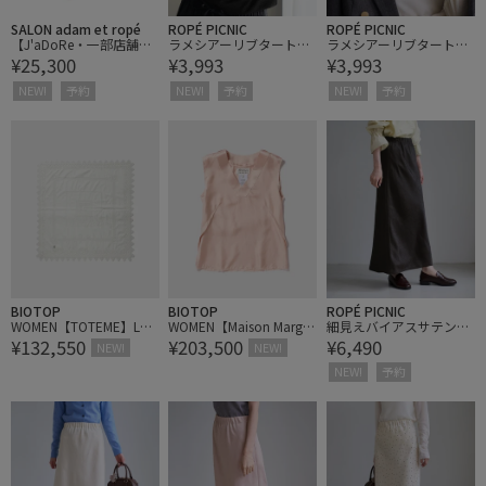
SALON adam et ropé
ROPÉ PICNIC
ROPÉ PICNIC
【J'aDoRe・一部店舗限
ラメシアーリブタートル
ラメシアーリブタートル
¥25,300
¥3,993
¥3,993
定】【y YO（イーヨ）】
トップス
トップス
grace long gloves / グロ
NEW!
予約
NEW!
予約
NEW!
予約
ーブ
BIOTOP
BIOTOP
ROPÉ PICNIC
WOMEN【TOTEME】Lac
WOMEN【Maison Margiel
細見えバイアスサテンス
¥132,550
¥203,500
¥6,490
e scarf
a】LINING SLEEVELESS
カート/ウエストゴム
NEW!
NEW!
TOP
NEW!
予約