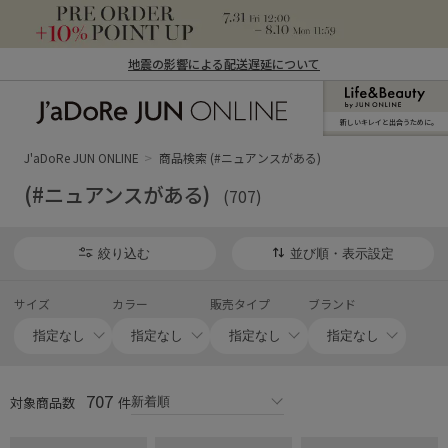
地震の影響による配送遅延について
新しいキレイと出合うために。
J'aDoRe JUN ONLINE（ジャドール ジュ
ン オンライン）
J'aDoRe JUN ONLINE
商品検索 (#ニュアンスがある)
(#ニュアンスがある)
(707)
絞り込む
並び順・表示設定
サイズ
カラー
販売タイプ
ブランド
707
対象商品数
件