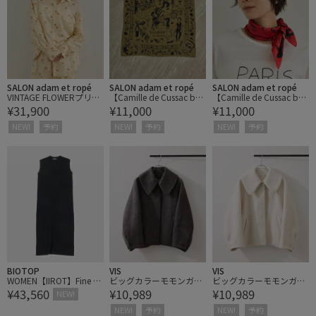
SALON adam et ropé
SALON adam et ropé
SALON adam et ropé
VINTAGE FLOWERプリン
【Camille de Cussac by
【Camille de Cussac by
¥31,900
¥11,000
¥11,000
トシャツ / セットアップ
SALON】アートシルクス
SALON】アートシルクス
対応
カーフ
カーフ
NEW!
予約
NEW!
予約
NEW!
予約
BIOTOP
VIS
VIS
WOMEN【IIROT】Fine m
ビッグカラーモモンガシ
ビッグカラーモモンガシ
¥43,560
¥10,989
¥10,989
erino Wool Knit Dress
ャギーショートコート
ャギーショートコート
NEW!
NEW!
予約
NEW!
予約