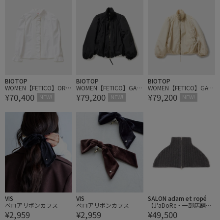
BIOTOP
BIOTOP
BIOTOP
WOMEN【FETICO】ORG
WOMEN【FETICO】GAT
WOMEN【FETICO】GAT
¥70,400
¥79,200
¥79,200
ANIC COTTON EMBROID
HERED PADDED BLOUSO
HERED PADDED BLOUSO
NEW!
NEW!
NEW!
ERED BLOUSE
N
N
VIS
VIS
SALON adam et ropé
ベロアリボンカフス
ベロアリボンカフス
【J'aDoRe・一部店舗限
¥2,959
¥2,959
¥49,500
定】【y YO（イーヨ）】