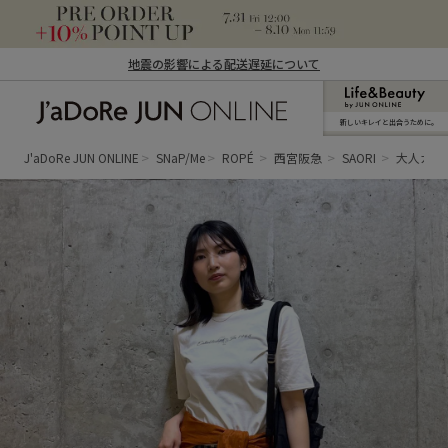
地震の影響による配送遅延について
新しいキレイと出合うために。
J'aDoRe JUN ONLINE（ジャドール ジュ
ン オンライン）
J'aDoRe JUN ONLINE
SNaP/Me
ROPÉ
西宮阪急
SAORI
大人カジュ