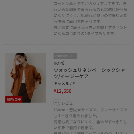
LINEで西宮阪急店スタッフに相談は【友だち追加】をタ
コットン素材ですがカジュアルすぎず、き
れいめな印象で着られるのも◎透け感も気
ップをして下さい。
になりにくく、肌離れが良いので暑い時期
も快適に着用できそうです。
無地感覚に着られる白い刺繍とアクセント
になるロゴありの2タイプあります。
LINEでロペスタッフに相談は【友だち追加】をタップを
2BUY10%OFF
して下さい
ROPÉ
ウォッシュリネンベーシックシャ
ツ/イージーケア
キャメル / F
¥12,650
50%OFF
レビュー
164cm・普段38サイズで、フリーサイズで
もすっきり着られました。
肩幅も気になりにくく、全体がすっきりし
た印象で着用できます。
身幅が程よく調整されているので、リネン