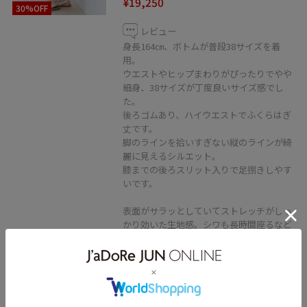
¥19,250
30%OFF
レビュー
身長164㎝、ボトムが普段38サイズを着
用。
ウエストやヒップまわりがぴったりでやや
細身、38サイズが丁度良いサイズ感でし
た。
後ろゴムあり、ハイウエストでふくらはぎ
丈です。
脚のラインを拾いすぎない縦のラインが綺
麗に見えるシルエット。
膝までの後ろスリット入りで足捌きしやす
いです。
表面がサラッとしていてストレッチがしっ
かり効いた生地感。シワも長時間座るなど
以外は付きにくいです。
裏地なしで長いシーズン着られます。
透け感はありません。