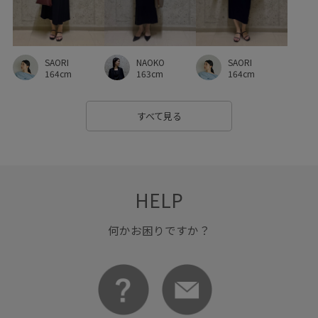
ポリエステル
ポーチ
メッシュ
メッシュ素材
モノトーン
モード
ユニセックス
リネン
SAORI
NAOKO
SAORI
リネンシャツ
リュック
ローファー
ワイドパンツ
164cm
163cm
164cm
ワンピース
上品
二の腕が隠れる
伸縮性
光沢感
すべて見る
冷房対策
切り替え
別注アイテム
大人っぽい
大人カジュアル
天竺
女性らしさ
定番
幅広
快適
快適な着心地
折りたたみ傘
抜け感
HELP
撥水加工
春夏
柄パンツ
清涼感
男女兼用
何かお困りですか？
着回しやすい
程よいゆとり
程よい肉感
紫外線対策
美シルエット
羽織としても使える
肌離れが良い
胸ポケット
脚長効果
自宅で洗える
落ち感
薄手