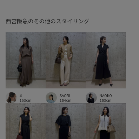
コットン
ゴム仕様
サンダル
シャツ
シャリ感
西宮阪急のその他のスタイリング
シワになりにくい
シンプル
シンプルなニット
シンプルカットソー
ジャケット
スタイリッシュ
スタイルアップ
スタンプラリー対象
スッキリ
セット
タイト
タイトスカート
タンクトップ
ダウン
テラコッタ
デイリー使い
デニムに合わせる
ナイロン
ニット
ノースリーブ
ハイウエスト
S
SAORI
NAOKO
ハイゲージ
バックパック
バランスが良い
153cm
164cm
163cm
パスケース
パンツ
パンプス
フェミニン
ブラウス
ブルゾン
プリーツスカート
ベーシック
ポケットがたくさん
ポケット付き
ポリウレタン