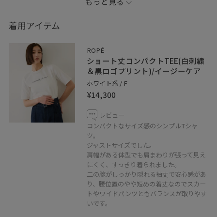
もっと見る
▼Instagramはじめました！
着用アイテム
@saori_rope
https://www.instagram.com/saori_rope/
ROPÉ
フォローしていただけると嬉しいです♪
ショート丈コンパクトTEE(白刺繍
＆黒ロゴプリント)/イージーケア
ホワイト系 / F
¥14,300
※記載のないアイテムはスタッフ私物です。
※店頭及び屋外での撮影画像は、
レビュー
光の当たり具合で色味が異なって見える場合がございま
コンパクトなサイズ感のシンプルTシャ
す。
ツ。
ジャストサイズでした。
商品の色味はスタジオ撮影の画像をご参照ください。
肩幅がある体型でも肩まわりが張って見え
にくく、すっきり着られました。
【 ♡ボタンを押してお気に入り！ 】
二の腕がしっかり隠れる袖丈で安心感があ
お気に入りしていただくと、気になったコーディネート
り、腰位置のやや短めの着丈なのでスカー
トやワイドパンツともバランスが取りやす
や商品がチェックしやすくなります。
いです。