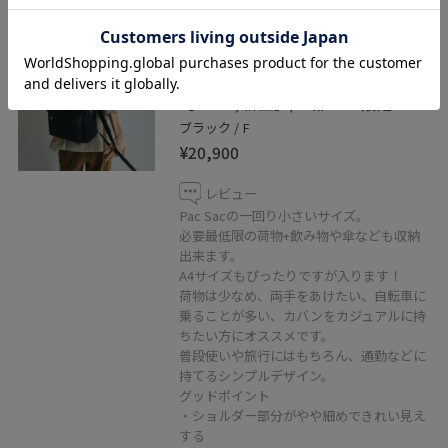
予約
ROPÉ
【E'POR】【撥水】 Pac Sac
Mini（パックサック ミニ）
【26AW/新型】/一部WEB限定
ブラック / F
¥20,900
レビュー
Pac Sacの一回り小さいサイズ。
必要最低限の荷物+飲み物や傘なども収納
出来ます。
A4サイズもぴったりですが入ります！
荷物は少なめ、両手をあけたい、自転車に
乗ることが多い、カバンをカジュアルに持
ちたい方にオススメです。
普段使いや旅行にはもちろん、通勤などに
持てるシンプルデザイン。
グッドポイント
・ショルダー部分がやや細めできれい見え
する