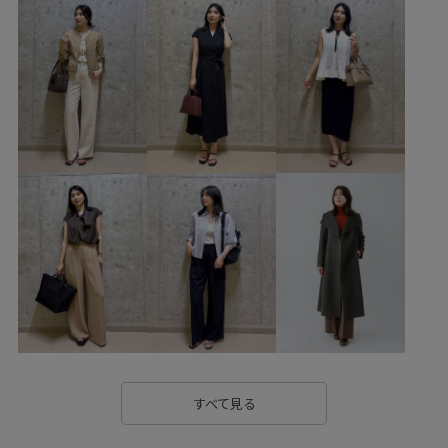
26SS_ROPÉ
E'POR_mini
Exclusive_GW
GG coolstyle 07
PacSac
popup0206
RainGoods
ROPÉ TOPS
ROPÉ_RECOMMEND BOTTOMS
ROPÉ_オフィスカジュアル
ROPÉ_リネンアイテム
ROPÉ_美人スカート
Sサイズフェア対象
Tシャツ
WEB限定
【E'POR】
お手入れしやすい
きちんと感
きれいに見える
きれいめ
こなれ感
しっかりフィット
ゆったり
アクティブシーン
エレガント
オフィス
オンにもオフにも
カジュアル
カットソー
カラーバリエーション豊富
カーディガン
すべて見る
キャミソール
キーホルダー
ギンガムチェック