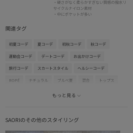
・硬さがなく柔らかすぎない質感の撥水リ
サイクルナイロン素材
・中にポケットが多い
関連タグ
初夏コーデ
夏コーデ
初秋コーデ
秋コーデ
運動会コーデ
デートコーデ
お出かけコーデ
旅行コーデ
スカートスタイル
ヘルシーコーデ
ROPÉ
ナチュラル
ブルべ夏
混合
トップス
Tシャツ/カットソー
シャツ/ブラウス
スカート
もっと見る
バッグ
バックパック/リュック
GGC26140
GGH26210
GGM26150
GGX86610
1枚でも着れる
SAORIのその他のスタイリング
25AW_ROPÉ
26SS15
26SS30
26SS_