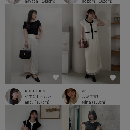
hayashi
(148cm)
nozomi
(162cm)
ROPÉ PICNIC
VIS
イオンモール成田
ルミネ立川
anzu
(167cm)
Mina
(158cm)