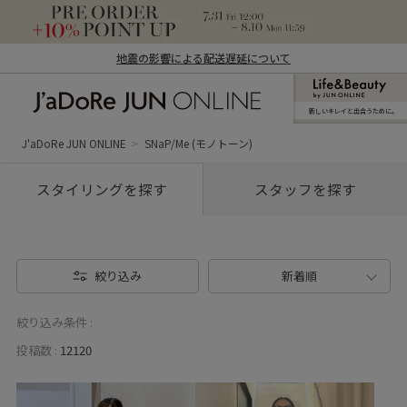
地震の影響による配送遅延について
新しいキレイと出合うために。
J'aDoRe JUN ONLINE（ジャドール ジュ
ン オンライン）
J'aDoRe JUN ONLINE
SNaP/Me (モノトーン)
スタイリングを探す
スタッフを探す
絞り込み
新着順
絞り込み条件 :
投稿数 :
12120