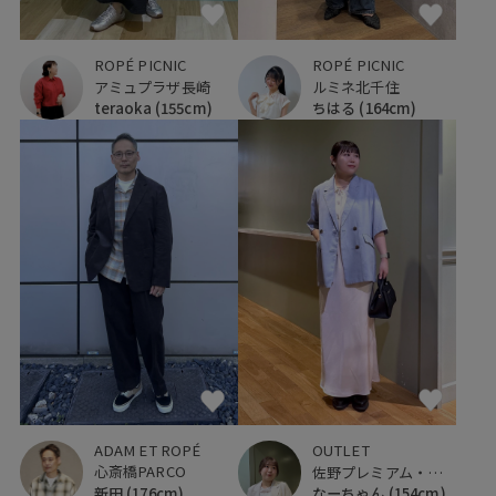
ROPÉ PICNIC
ROPÉ PICNIC
アミュプラザ長崎
ルミネ北千住
teraoka
(155cm)
ちはる
(164cm)
ADAM ET ROPÉ
OUTLET
心斎橋PARCO
佐野プレミアム・アウトレット
新田
(176cm)
なーちゃん
(154cm)