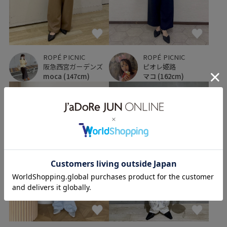
ROPÉ PICNIC
ROPÉ PICNIC
阪急西宮ガーデンズ
ピオレ姫路
moca
(147cm)
マコ
(162cm)