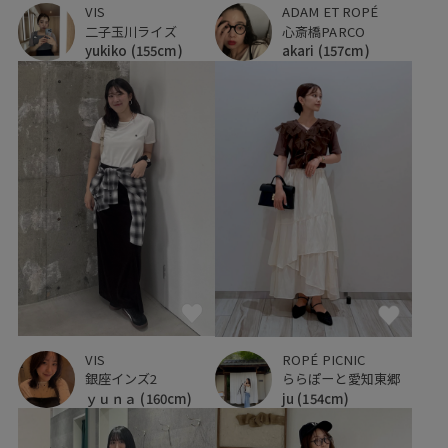
VIS
ADAM ET ROPÉ
二子玉川ライズ
心斎橋PARCO
yukiko
(155cm)
akari
(157cm)
VIS
ROPÉ PICNIC
銀座インズ2
ららぽーと愛知東郷
ｙｕｎａ
(160cm)
ju
(154cm)