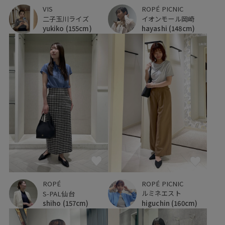
VIS
ROPÉ PICNIC
二子玉川ライズ
イオンモール岡崎
yukiko
(155cm)
hayashi
(148cm)
ROPÉ PICNIC
ROPÉ
ルミネエスト
S-PAL仙台
higuchin
(160cm)
shiho
(157cm)