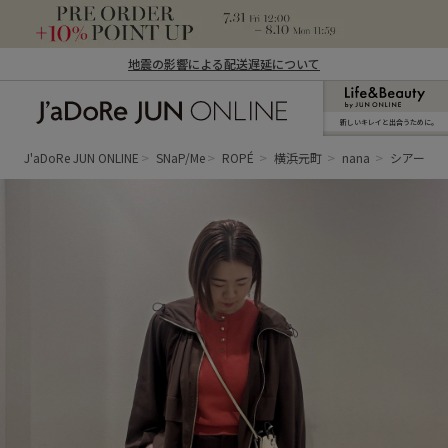
地震の影響による配送遅延について
新しいキレイと出合うために。
J'aDoRe JUN ONLINE（ジャドール ジュ
ン オンライン）
J'aDoRe JUN ONLINE
SNaP/Me
ROPÉ
横浜元町
nana
シアーマ