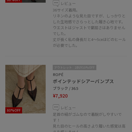
レビュー
36サイズ着用。
リネンのような見た目ですが、しっかりと
した生地感でさらっとした履き心地です。
ウエストはジャストで窮屈さはありません
でした。
丈が長く私の身長だと4〜5㎝ほどのヒール
が必要でした。
アウトレット
2BUY10%OFF
ROPÉ
ポインテッドシアーパンプス
ブラック / 36.5
¥7,920
レビュー
80%OFF
足首の紐がゴムなので着脱がしやすいで
す！
見た目のヒールの高さより履いた感覚は高
さを感じません。