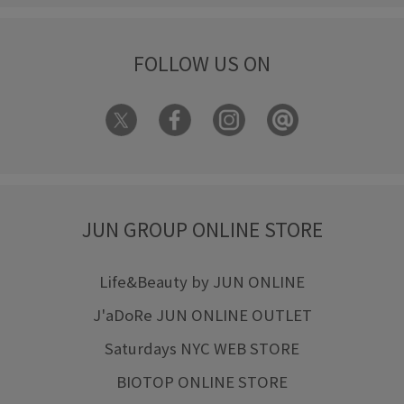
フレアシルエット
フレアパンツ
フード
ブラウス
FOLLOW US ON
プルオーバー
ベルト
ポインテッドトゥ
ポリエステル
ポーチ
ミニマル
モダン
リサイクル
リネン
リバーシブル
リング
レディライク
ワンカラー
ワントーンコーデ
ワードローブの強い味方
上品
五分丈
五分袖
JUN GROUP ONLINE STORE
伸縮性
優雅
光沢感
冷房対策
吸水速乾
女性らしいスタイル
女性らしい印象
女性らしさ
Life&Beauty by JUN ONLINE
J'aDoRe JUN ONLINE OUTLET
定番
小物
幅広
快適
快適な着心地
抜け感
Saturdays NYC WEB STORE
撥水性
旅行
春にぴったり
春らしいカラー
春夏
BIOTOP ONLINE STORE
柔らかい風合い
機能素材
涼しげ
牛革