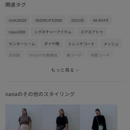
関連タグ
GGA25020
0830ROPE2000
25SS30
IM ROPÉ
rope2000
シグネチャーアイテム
スクエアトゥ
センターシーム
ダイヤ柄
トレンチコート
メッシュ
日本製
5%OFF対象商品
春コーデ
初夏コーデ
夏コーデ
授業参観日コーデ
デートコーデ
もっと見る
お出かけコーデ
旅行コーデ
アウトドアコーデ
フェスコーデ
推し活コーデ
女子会コーデ
nanaのその他のスタイリング
雨の日コーデ
ストリート
大人カジュアル
レイヤード
パンツスタイル
体型カバー
カジュアルコーデ
ヘルシーコーデ
メンズライク