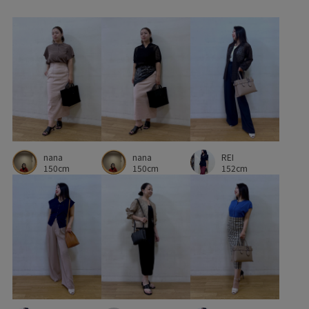
ROPÉ_オフィスカジュアル
set_up対象商品
Spring KNIT
Spring TOPS
Sサイズフェア対象
WEB限定
Y_BAG
【E'POR】
きれいめ
さらっとした肌触り
さらりとした
さらりと快適
ふんわり
アウター
アウトドア
アクセサリー
イージーケア
nana
REI
nana
ウエストポーチ
エレガント
オフィス
オーガニック
150cm
152cm
150cm
カラーバリエーション豊富
クリーンな印象
クルーネック
コクーンシルエット
コーディネートしやすい
サイドジップ
サンダル
シアー
シアー感
シアー素材
シルエットがきれい
シワになりにくい
シンプル
ジャケット
ジャケット合わせ
ジレ