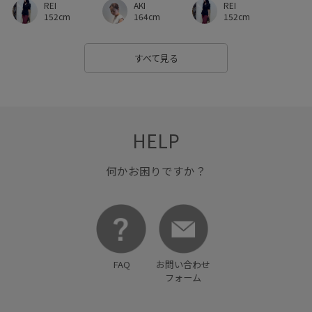
AKI
REI
REI
スカート
スカーフ
スタンプラリー対象
スッキリ
164cm
152cm
152cm
スッキリ見え
ストラップ
ストレスフリー
すべて見る
ストレッチ性
ストレッチ素材
スポーティ
セットアップ
セットアップ対象商品
セミフレア
タイト
タイトスカート
タウンユース
タック
HELP
チェック柄
チュール
トレンド
ドライ
何かお困りですか？
ドローコード
ナイロン
ナチュラル
ニット
ニット素材
ニュアンスがある
ヌーディー
ネックレス
ノーカラージャケット
ハリ感
FAQ
お問い合わせ
バックデザイン
バランスが良い
パーカー
フォーム
ピンタック
フリル
フレアなシルエット