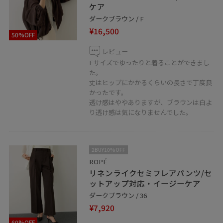
や商品がチェックしやすくなります。
ケア
スタッフのフォローもあわせてご利用ください。
ダークブラウン / F
¥16,500
50%OFF
▪️LINE接客承ってます！
レビュー
聞きたいことはあるけれど電話するお時間がない方、な
Fサイズでゆったりと着ることができまし
かなか外に出られないという方、お取り置きなどもお伺
た。
い出来ます！
丈はヒップにかかるくらいの長さで丁度良
かったです。
是非、お気軽にメッセージ送ってください。
透け感はややありますが、ブラウンは白よ
り透け感は気になりませんでした。
【友だち追加】をタップをして下さい
2BUY10%OFF
ROPÉ
リネンライクセミフレアパンツ/セ
ットアップ対応・イージーケア
ダークブラウン / 36
¥7,920
60%OFF