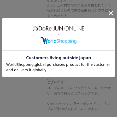
メッシュ素材なのでつま先が覆われていて
も蒸れにくいので夏の綺麗めパンプスにお
すすめです！
2BUY10%OFF
ROPÉ
【WEB限定/一部店舗限定】
【E'POR×PEANUTS】別注 Y BAG
Pico
オフホワイト / F
¥10,780
30%OFF
レビュー
コーディネートのワンポイントやアクセサ
リー感覚で持てるミニバッグです。
AirPodsやワンカラーアイシャドウ、リッ
プなど小物が入れていただけます。