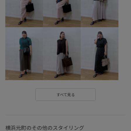
シンプルコーデ
きれいめコーデ
ベーシック
ROPÉ
ストレート
イエベ春
乾燥
低身長
トップス
ニット/セーター
ジャケット/アウター
マウンテンパーカー
パンツ
バッグ
ハンドバッグ
シューズ
パンプス
GGA25040
GGL26050
GGM26160
GGS26100
GGZ86990
25SS40
25SS_ROPÉ
2BUY10%OFF対象商品
2WAYで使える
Collaboration_GW
E'POR_mini
E'POR×PEANUTS
すべて見る
Exclusive_GW
ROPÉ_30℃超えおすすめアイテム
ROPÉ_50%OFF
ROPÉ_RECOMMEND BOTTOMS
横浜元町のその他のスタイリング
ROPÉ_SETUP
ROPÉ_SPRING OUTER