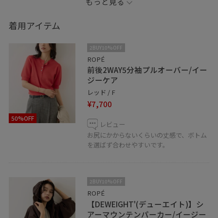
もっと見る
※アクセサリーなど記載のないものはスタッフ私物とな
着用アイテム
っております。
2BUY10%OFF
Instagram開設致しました！
ROPÉ
前後2WAY5分袖プルオーバー/イー
@n.ito_rope
ジーケア
元町ロペの入荷情報、ランチやカフェなども投稿してお
レッド / F
りますので、よろしければご覧くださいませ♪
¥7,700
50%OFF
レビュー
▪️店頭及び屋外での撮影画像は、光の当たり具合で色味
お尻にかからないくらいの丈感で、ボトム
を選ばず合わせやすいです。
が異なって見える場合がございます。
https://spinoza-m.jadore-jun.jp/login
商品の色味はスタジオ撮影の画像をご参照ください。
2BUY10%OFF
ROPÉ
▪️♡ボタンを押してお気に入り！
【DEWEIGHT'(デューエイト)】シ
お気に入りしていただくと、気になったコーディネート
アーマウンテンパーカー/イージー