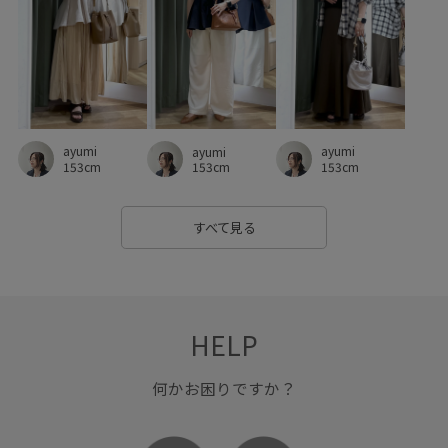
細く見える
羽織としても使える
耐久性
肌離れが良い
自宅で洗える
華やか
薄手
裏地付き
都会的
金ボタン
長財布
高見え
ayumi
ayumi
ayumi
153cm
153cm
153cm
すべて見る
HELP
何かお困りですか？