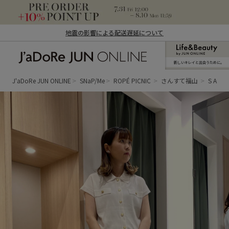
地震の影響による配送遅延について
新しいキレイと出合うために。
J'aDoRe JUN ONLINE（ジャドール ジュ
ン オンライン）
J'aDoRe JUN ONLINE
SNaP/Me
ROPÉ PICNIC
さんすて福山
S A K I