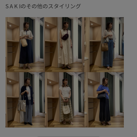
GIA16230
GIX16010
26mother'sday
26RPUVCARE
S A K Iのその他のスタイリング
26SS10dp
26SS10gs
26SS10r
26SS20dp
26SSRPgoods
26SS八方映えニット
2BUY10%OFF対象商品
RP26SS
RP26SS_goods
RP26SS_サマーニット
RP26SS着映えトップス
RP26under4200
UVカット
Wouterwear
Wshoes_pickup
お手入れしやすい
きれいめ
しっかりホールド
インソール
オフィス
オフィスカジュアル
カジュアル
キャミワンピース
クッション性
コットン
サステナブル
シアー
シアー素材
シボ感
シワになりにくい
シンプル