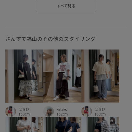
スッキリ
ストラップ
チェック柄
すべて見る
デザインがポイント
デニムに合わせる
トレンド感
ナイロン
ニット
ニット素材
ノースリーブ
さんすて福山のその他のスタイリング
ハリ感
パンツ
フラップポケット
フレアスカート
フレンチスリーブ
プルオーバー
ベーシック
ポリエステル
ポリエステル100%
リボンデザイン
ワイドパンツ
ワンピース
上品
伸縮性
冷んやり
夏の機能素材アイテム
大人カジュアル
安定感
定番
幅広
快適
快適な着心地
接触冷感
明るいカラー
kinako
はるぴ
はるぴ
柔らかいはき心地
柔らかい素材
機能素材
152cm
153cm
153cm
毛玉になりにくい
清涼感
滑らかな肌触り
知的