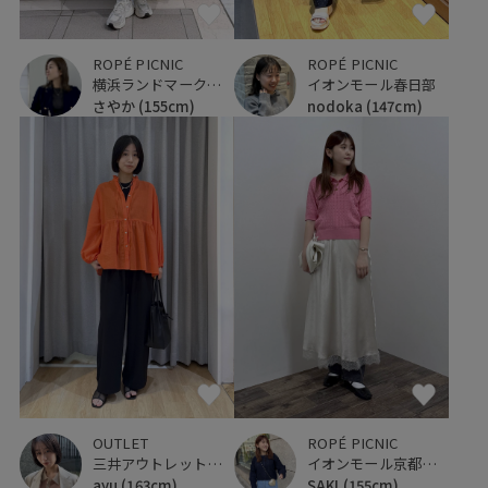
ROPÉ PICNIC
ROPÉ PICNIC
横浜ランドマークタワー
イオンモール春日部
さやか
(155cm)
nodoka
(147cm)
OUTLET
ROPÉ PICNIC
三井アウトレットパーク ジャズドリーム長島
イオンモール京都桂川
ayu
(163cm)
SAKI
(155cm)