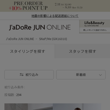
地震の影響による配送遅延について
新しいキレイと出合うために。
J'aDoRe JUN ONLINE（ジャドール ジュ
ン オンライン）
J'aDoRe JUN ONLINE
SNaP/Me (GIX16010)
スタイリングを探す
スタッフを探す
絞り込み
新着順
絞り込み条件 :
投稿数 :
294