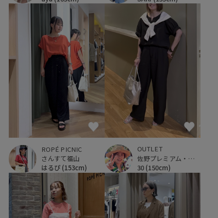
OUTLET
ROPÉ PICNIC
佐野プレミアム・アウトレット
さんすて福山
30
(150cm)
はるぴ
(153cm)