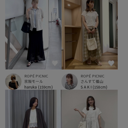
ROPÉ PICNIC
ROPÉ PICNIC
京阪モール
さんすて福山
haruka
(159cm)
S A K I
(158cm)