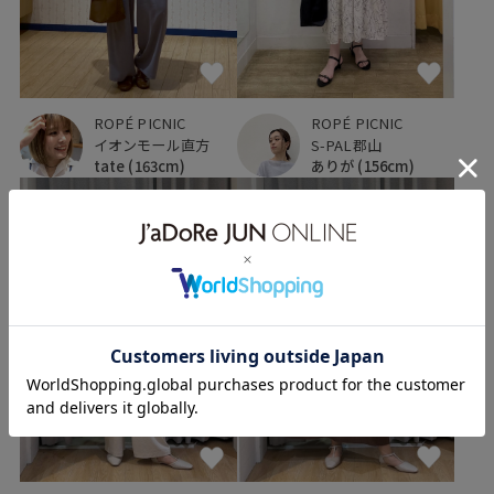
ROPÉ PICNIC
ROPÉ PICNIC
イオンモール直方
S-PAL郡山
tate
(163cm)
ありが
(156cm)