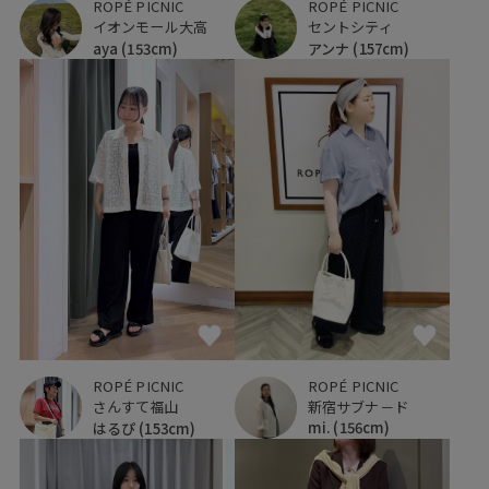
ROPÉ PICNIC
ROPÉ PICNIC
イオンモール大高
セントシティ
aya
(153cm)
アンナ
(157cm)
ROPÉ PICNIC
ROPÉ PICNIC
新宿サブナ－ド
さんすて福山
mi.
(156cm)
はるぴ
(153cm)