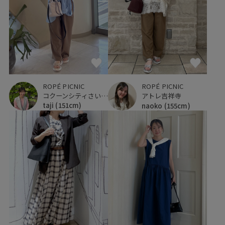
ROPÉ PICNIC
ROPÉ PICNIC
コクーンシティさいたま新都心
アトレ吉祥寺
taji
(151cm)
naoko
(155cm)