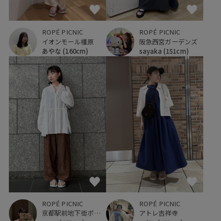
ROPÉ PICNIC
ROPÉ PICNIC
阪急西宮ガーデンズ
イオンモール橿原
sayaka
(151cm)
あやな
(160cm)
ROPÉ PICNIC
ROPÉ PICNIC
京都駅前地下街ポルタ
アトレ吉祥寺