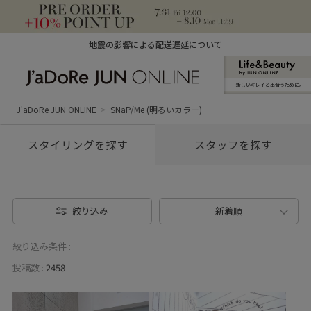
地震の影響による配送遅延について
新しいキレイと出合うために。
J'aDoRe JUN ONLINE（ジャドール ジュ
ン オンライン）
J'aDoRe JUN ONLINE
SNaP/Me (明るいカラー)
スタイリングを探す
スタッフを探す
絞り込み
新着順
絞り込み条件 :
投稿数 :
2458