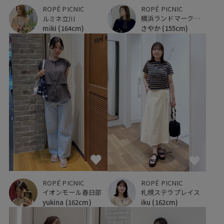
ROPÉ PICNIC
ROPÉ PICNIC
横浜ランドマークタワー
ルミネ立川
さやか
(155cm)
miki
(164cm)
ROPÉ PICNIC
ROPÉ PICNIC
イオンモール春日部
札幌ステラプレイス
yukina
(162cm)
iku
(162cm)