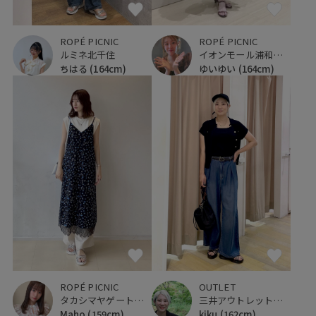
ROPÉ PICNIC
ROPÉ PICNIC
ルミネ北千住
イオンモール浦和美園
ちはる
(164cm)
ゆいゆい
(164cm)
ROPÉ PICNIC
OUTLET
タカシマヤゲートタワーモール
三井アウトレットパーク 仙台港
Maho
(159cm)
kiku
(162cm)