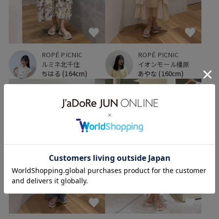
ROPÉ PICNIC
ROPÉ PICNIC
ルミネ北千住
イオンモール橿原
ちはる
(164cm)
あやな
(160cm)