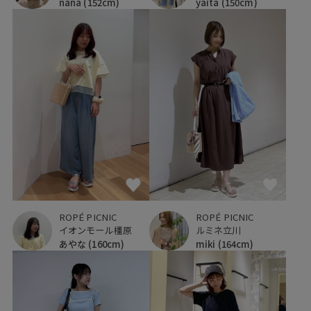
nana
(152cm)
yaita
(150cm)
ROPÉ PICNIC
ROPÉ PICNIC
イオンモール橿原
ルミネ立川
あやな
(160cm)
miki
(164cm)