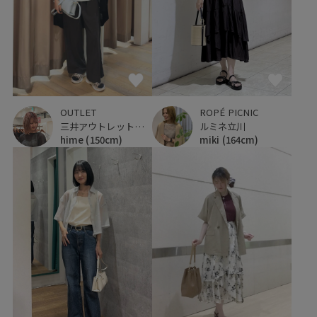
OUTLET
ROPÉ PICNIC
三井アウトレットパーク 仙台港
ルミネ立川
hime
(150cm)
miki
(164cm)