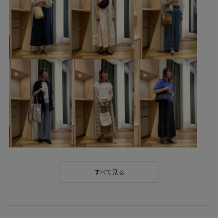
26SSRPgoods
26SSRP_HARUTA
26SSRPジャケット
26SSRP羽織り
26SS_エアリーリネンライク
26SSエアリーリネンライク
2BUY10%OFF対象商品
RP26SS
RP26SS_besthit
RP26SS_goods
RP26SS着映えトップス
RP26under4200
UVカット
Wpickup_items
きちんと感
きれいめ
こなれ感
さらっと着れる
ちゃんとプラスかわいい保証
エナメル素材
オフィス
オフィスカジュアル
カジュアル
カッティング
カラーバリエーション豊富
すべて見る
ギャザーデザイン
コクーンシルエット
コットン
サステナブル
サブバッグ
シボ感
シャツ