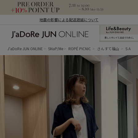
地震の影響による配送遅延について
新しいキレイと出合うために。
J'aDoRe JUN ONLINE（ジャドール ジュ
ン オンライン）
J'aDoRe JUN ONLINE
SNaP/Me
ROPÉ PICNIC
さんすて福山
S A K I