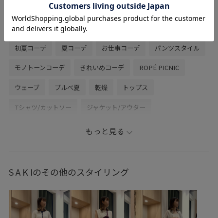
関連タグ
初夏コーデ
夏コーデ
お仕事コーデ
パンツスタイル
モノトーンコーデ
きれいめコーデ
ROPÉ PICNIC
ウェーブ
ブルべ夏
乾燥
トップス
Tシャツ/カットソー
ジャケット/アウター
テーラードジャケット
パンツ
バッグ
トートバッグ
もっと見る
シューズ
ローファー
GDM16470
GDS16220
GDV16220
GIA16210
GIX16210
26mother'sday
S A K Iのその他のスタイリング
26RPUVCARE
26SS10r
26SS20dp
26SSlightouter_1
26SSlightouter_7
26SSPR_デザインTシャツ