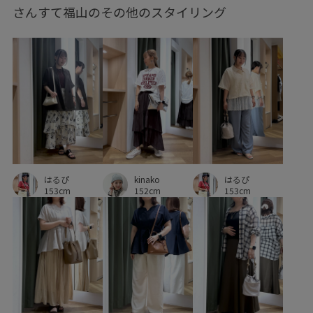
さんすて福山のその他のスタイリング
スカラップレース
スカート
スッキリ
ストレスフリー
スーツ
セット
セットアップ対象商品
タック
デニム合わせ
ドッキングデザイン
ナイロン
フェイクレザー
フレンチスリーブ
プリーツスカート
マニッシュ
ミックス感
ミディ丈
ミニバッグ
リネン
kinako
はるぴ
はるぴ
レイヤードスタイル
レイヤード風
ヴィンテージ
152cm
153cm
153cm
ヴィンテージ感
上品
伸縮性
冷んやり
夏の機能素材アイテム
大人カジュアル
大人可愛い
天竺
安定感
定番
幅広
快適
抗菌防臭
抜け感
接触冷感
機能的
機能素材
涼しげ