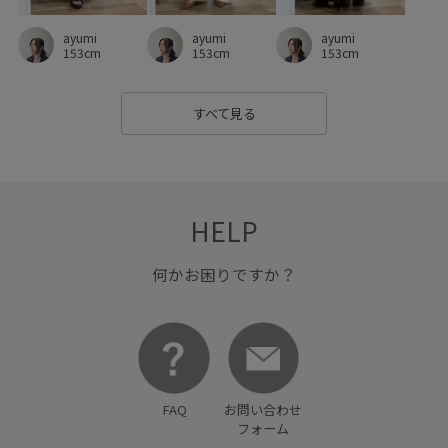
爽やか
立体感
薄手
軽量素材
都会的
ayumi
ayumi
ayumi
長財布
防臭加工
高級感
153cm
153cm
153cm
すべて見る
HELP
何かお困りですか？
FAQ
お問い合わせ
フォーム