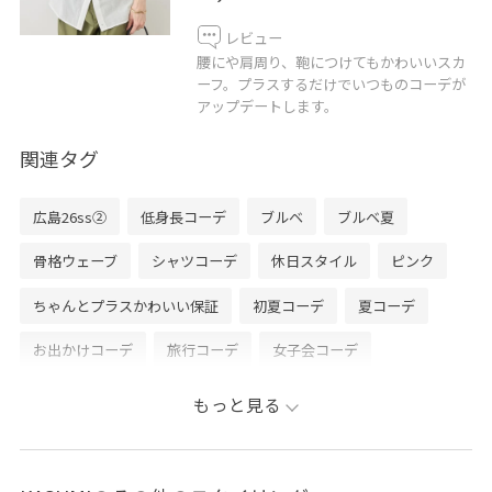
レビュー
腰にや肩周り、鞄につけてもかわいいスカ
ーフ。プラスするだけでいつものコーデが
アップデートします。
関連タグ
広島26ss②
低身長コーデ
ブルベ
ブルベ夏
骨格ウェーブ
シャツコーデ
休日スタイル
ピンク
ちゃんとプラスかわいい保証
初夏コーデ
夏コーデ
お出かけコーデ
旅行コーデ
女子会コーデ
大人カジュアル
パンツスタイル
体型カバー
もっと見る
カジュアルコーデ
シンプルコーデ
ROPÉ PICNIC
ウェーブ
ブルべ夏
乾燥
低身長
トップス