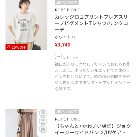
2BUY10%OFF
ROPÉ PICNIC
カレッジロゴプリントフレアスリ
ーブピグメントTシャツ/リンクコ
ーデ
ホワイト / F
¥3,746
25%OFF
レビュー
袖口がきりっぱなしデザインでおしゃれ見
えします。ゆったりシルエットで身体のラ
インを拾わないです。脇の部分の開きがや
や大きめなのでタンクトップなどインナー
必須です。
2BUY10%OFF
ROPÉ PICNIC
【ちゃんと+かわいい保証】ジョグ
イージーワイドパンツ/UVケア・