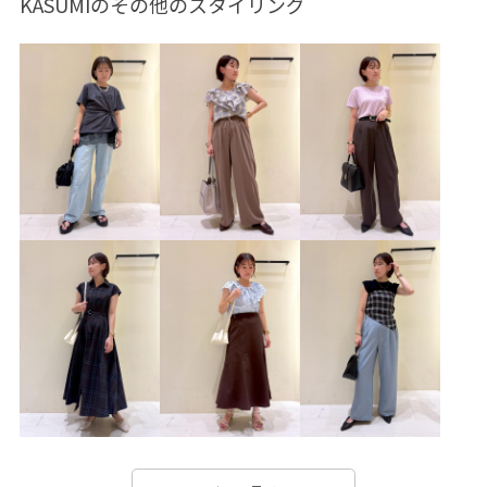
KASUMIのその他のスタイリング
Tシャツ/カットソー
シャツ/ブラウス
パンツ
バッグ
ショルダーバッグ
シューズ
サンダル
財布/小物
バンダナ/スカーフ
GDH16510
GDM16460
GDS16250
GIA16230
GIN26050
GIX46000
26mother'sday
26RPUVCARE
26SS15
26SS20
26SS20dp
26SS20gsr
26SSRPgoods
26SS_ジョーゼット
26SSお着軽シャツ
2WAYで使える
blouse_pickup
Exclusive_GW
NEWERA別注
RP26SS
RP26SS_goods
RP26SS着映えトップス
Tシャツ
Wbottoms_pickup
きちんと感
きれいめ
こなれ感
しっかりホールド
ふんわり
ゆったり