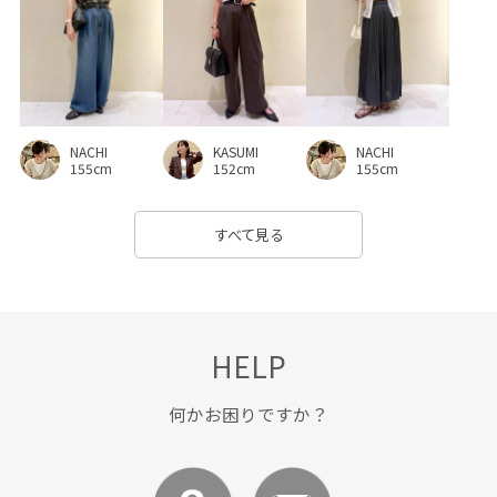
フレアスリーブ
フーディー
ブラウス
ブルゾン
プレゼント用
ヘアアクセサリー
ベルト
ペプラム
ボイル
ポケット付き
ポーチ
メリハリ
NACHI
KASUMI
NACHI
モノトーン
ユニセックス
リュック
リラックス感
155cm
152cm
155cm
リンクコーデ
ロゴプリント
ワイドパンツ
すべて見る
ヴィンテージ
ヴィンテージ感
上品
代表モデル
伸縮性
冷んやり
別注
別注アイテム
別注コラボバッグ
取り外し可能
天竺
安定感
HELP
小物
快適
接触冷感
撚糸
旅行
何かお困りですか？
旬の着こなし
明るいカラー
柔らかいはき心地
清涼感
男女兼用
秋冬
立体感
肌離れが良い