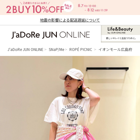
地震の影響による配送遅延について
新しいキレイと出合うために。
J'aDoRe JUN ONLINE（ジャドール ジュ
ン オンライン）
J'aDoRe JUN ONLINE
SNaP/Me
ROPÉ PICNIC
イオンモール広島府中