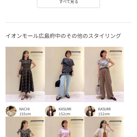
すべて見る
アウター
アクセサリー
インソール
イージーパンツ
ウォーム感
オフショルダー
カシュクール
イオンモール広島府中のその他のスタイリング
カジュアル
カレッジロゴ
カレッジロゴ_pic26SS
キッズ
キャップ
キャミソール
クッション性
クーポン対象商品
コットン
コットン100%
ゴム仕様
サステナブル
サテン
サブバッグ
シアー
シアー感
シャツ
シンプル
ジャケット
スカート
スッキリ
ストラップ
スポーツ
デニムスカート
NACHI
KASUMI
トレンド
ドライ
ドライタッチ
ナチュラル
KASUMI
155cm
152cm
152cm
ニット
ハンドバッグ
バックパック
バンドカラー
パール
フェミニン
フリル
フリーサイズ