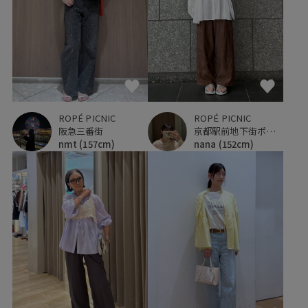
ROPÉ PICNIC
ROPÉ PICNIC
阪急三番街
京都駅前地下街ポルタ
nmt
(157cm)
nana
(152cm)