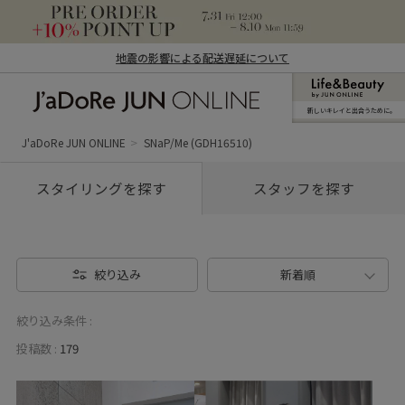
地震の影響による配送遅延について
新しいキレイと出合うために。
J'aDoRe JUN ONLINE（ジャドール ジュ
ン オンライン）
J'aDoRe JUN ONLINE
SNaP/Me (GDH16510)
スタイリングを探す
スタッフを探す
絞り込み
新着順
絞り込み条件 :
投稿数 :
179