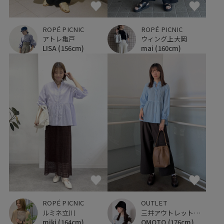
ROPÉ PICNIC
ROPÉ PICNIC
アトレ亀戸
ウィング上大岡
LISA
(156cm)
mai
(160cm)
ROPÉ PICNIC
OUTLET
ルミネ立川
三井アウトレットパーク 入間
miki
(164cm)
OMOTO
(176cm)