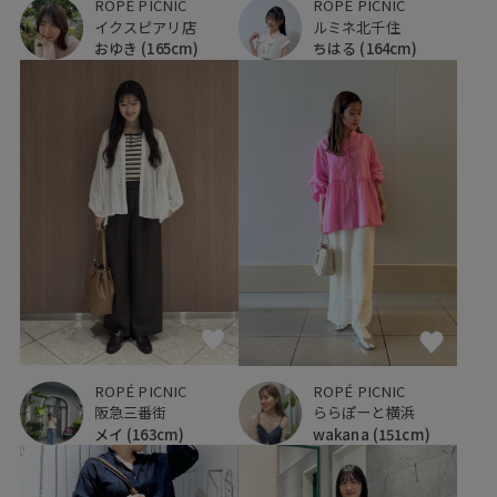
ROPÉ PICNIC
ROPÉ PICNIC
イクスピアリ店
ルミネ北千住
おゆき
(165cm)
ちはる
(164cm)
ROPÉ PICNIC
ROPÉ PICNIC
阪急三番街
ららぽーと横浜
メイ
(163cm)
wakana
(151cm)