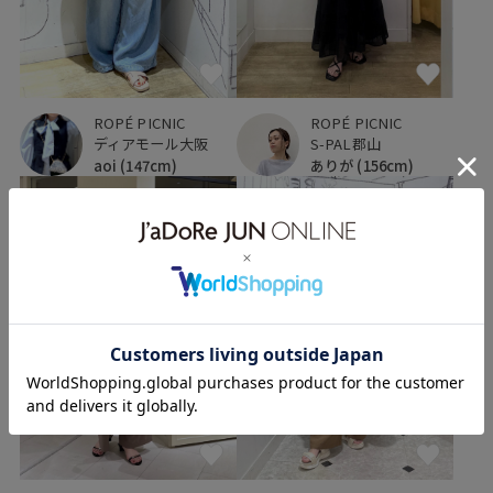
ROPÉ PICNIC
ROPÉ PICNIC
ディアモール大阪
S-PAL郡山
aoi
(147cm)
ありが
(156cm)