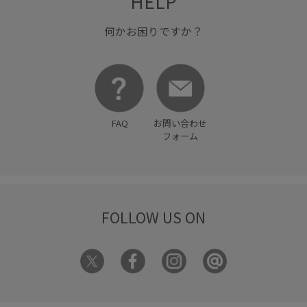
HELP
快適な着心地
抗菌防臭
抜け感
接触冷感
何かお困りですか？
普段使いも出来る
柔らかい素材
機能素材
活躍する一着
秋冬
程よい肉感
穿き心地が良い
細く見える
細見え
耐久性
肌離れが良い
FAQ
お問い合わせ
自宅で洗える
薄手
裏地付き
透け感
長財布
フォーム
防臭加工
防臭効果
限定カラー
高級感
麻
FOLLOW US ON