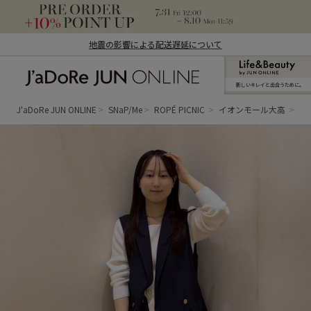
地震の影響による配送遅延について
新しいキレイと出合うために。
J'aDoRe JUN ONLINE（ジャドール ジュ
ン オンライン）
J'aDoRe JUN ONLINE
SNaP/Me
ROPÉ PICNIC
イオンモール大高
ay