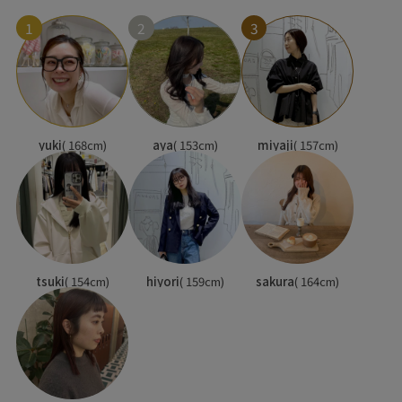
1
2
3
yuki
( 168cm)
aya
( 153cm)
miyaji
( 157cm)
tsuki
( 154cm)
hiyori
( 159cm)
sakura
( 164cm)