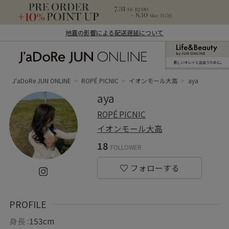
地震の影響による配送遅延について
新しいキレイと出合うために。
J'aDoRe JUN ONLINE（ジャドール ジュ
ン オンライン）
J'aDoRe JUN ONLINE
ROPÉ PICNIC
イオンモール大高
aya
aya
ROPÉ PICNIC
イオンモール大高
18
FOLLOWER
PROFILE
身長 :
153cm