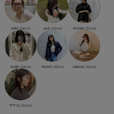
yuki
( 168cm)
aya
( 153cm)
miyaji
( 157cm)
tsuki
( 154cm)
hiyori
( 159cm)
sakura
( 164cm)
サヤカ
( 163cm)