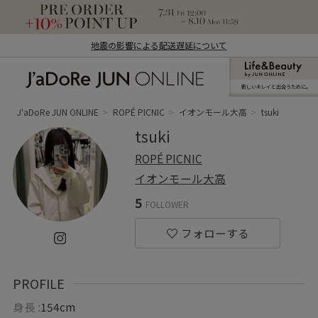
地震の影響による配送遅延について
新しいキレイと出合うために。
J'aDoRe JUN ONLINE（ジャドール ジュ
ン オンライン）
J'aDoRe JUN ONLINE
ROPÉ PICNIC
イオンモール大高
tsuki
tsuki
ROPÉ PICNIC
イオンモール大高
5
FOLLOWER
PROFILE
身長 :
154cm