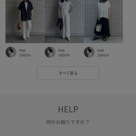
ナチュラル
ニット
ニットトップス
ハリ感
パンツ
パール
フリーサイズ
ベーシック
ボートネック
ポリエステル
マットサテン
ミニバッグ
メランジドビーチェック
メリハリ
mai
mai
mai
ラリエット
レディライク
ロングシーズン
160cm
160cm
160cm
ワイドパンツ
ワンショルダー
ワンピース
上品
すべて見る
伸縮性
光沢感
冷んやり
凹凸感
別注
別注アイテム
取り外し可能
合わせやすい
大人っぽい
履きやすい
幅広
抜け感
接触冷感
HELP
日傘
柔らかい素材
水筒
淡いカラー
秋冬
何かお困りですか？
程よいゆとり
程よい厚み
立体感
華やか
落ち感