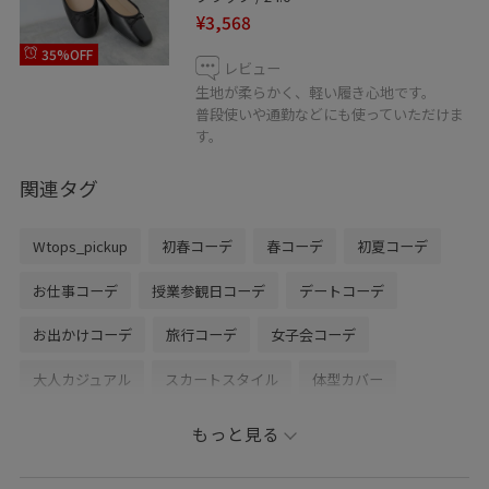
¥3,568
35%OFF
レビュー
生地が柔らかく、軽い履き心地です。
普段使いや通勤などにも使っていただけま
す。
関連タグ
Wtops_pickup
初春コーデ
春コーデ
初夏コーデ
お仕事コーデ
授業参観日コーデ
デートコーデ
お出かけコーデ
旅行コーデ
女子会コーデ
大人カジュアル
スカートスタイル
体型カバー
フェミニンコーデ
ROPÉ PICNIC
ストレート
もっと見る
イエベ秋
ノーマル
トップス
ニット/セーター