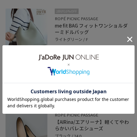
2BUY10%OFF
ROPÉ PICNIC PASSAGE
me fit BAG フィットワンショルダ
ーミドルバッグ
ライトグリーン / F
¥5,489
レビュー
フィット感のあるデザインで、軽量で持ち
やすいアイテムです！
長さ調整も可能で、お好みの長さで使って
いただけます。
2BUY10%OFF
ROPÉ PICNIC PASSAGE
【AIRina/エアリーナ】軽くてやわ
らかいバレエシューズ
ブラック / 24.0