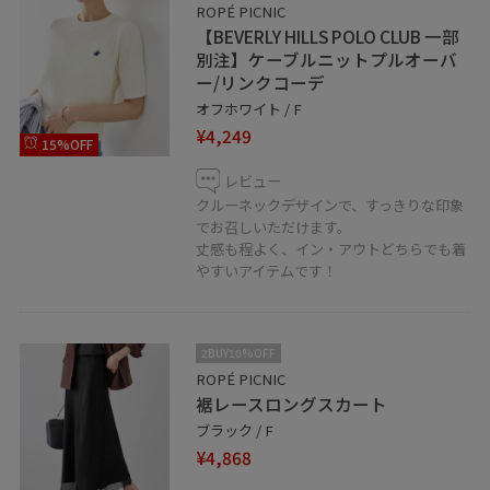
ROPÉ PICNIC
【BEVERLY HILLS POLO CLUB 一部
別注】ケーブルニットプルオーバ
ー/リンクコーデ
オフホワイト / F
¥4,249
15%OFF
レビュー
クルーネックデザインで、すっきりな印象
でお召しいただけます。
丈感も程よく、イン・アウトどちらでも着
やすいアイテムです！
2BUY10%OFF
ROPÉ PICNIC
裾レースロングスカート
ブラック / F
¥4,868