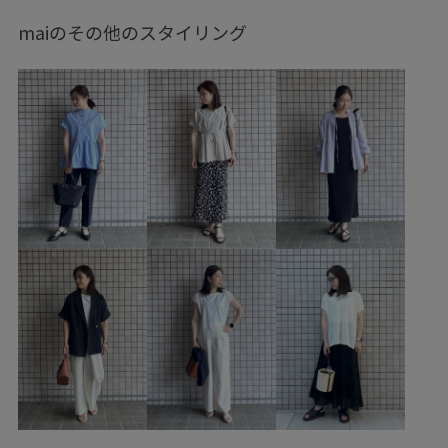
ジャケット/アウター
テーラードジャケット
スカート
maiのその他のスタイリング
バッグ
ショルダーバッグ
シューズ
バレエシューズ
アクセサリー
ネックレス
GDC16090
GDM86500
GDV16050
GIA16030
GIX16090
GIZ16000
1枚でコーディネート
26mother'sday
26SSBHPC
26SSRPgoods
26SSRPジャケット
26SSRP羽織り
2WAYで使える
Aライン
Exclusive_GW
mefitBAG
ROPÉPICNIC_TIMESALE
RP26SS
RP26SS_goods
RP26SS_lightouter
RP26SS_サマーニット
RP26SS_着映えるサマーニット
RP26SS着映えトップス
RP_TS0526
setup_pickup
きちんと感
きれいめ