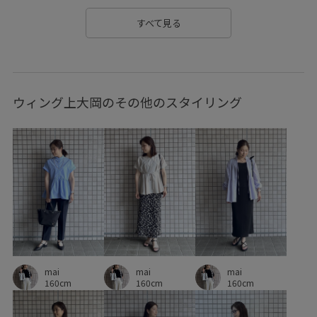
しっかりカバー
アクリル
イージーケア
すべて見る
オケージョン
オフィス
オフィスカジュアル
オンにもオフにも
オールシーズン
カジュアル
ウィング上大岡のその他のスタイリング
カットソー
キッズ
キャップ
キーホルダー
クルーネック
ケーブル編み
コットン
コントラスト
サイズ調整
サテン
シアー
シアー素材
シボ感
シャツ
シワになりにくい
シンプル
シンプルコーデ
ジャケット
ジーンズ
スクエアトゥ
スッキリ
ストレスフリー
セット
セットアップ対象商品
mai
タフな素材
タートルネック
チェックパンツ
mai
mai
160cm
160cm
160cm
デイリーで活躍
デコルテがきれい
トラッド