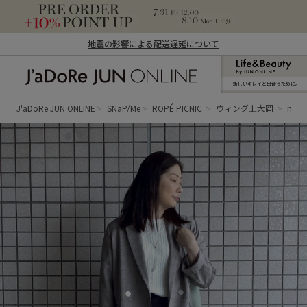
地震の影響による配送遅延について
新しいキレイと出合うために。
J'aDoRe JUN ONLINE（ジャドール ジュ
ン オンライン）
J'aDoRe JUN ONLINE
SNaP/Me
ROPÉ PICNIC
ウィング上大岡
mai