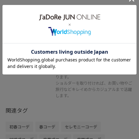
2BUY10%OFF
ROPÉ PICNIC PASSAGE
センターベルトワイドトップハン
ドル＆ショルダーバッグ
ブラック / F
¥5,271
20%OFF
レビュー
広めのマチで安定感があり、整理整頓しや
すくコンパクトな見た目以上にたっぷり入
ります。
ショルダーを取り付ければ、お買い物やご
旅行などキレイめからカジュアルまで活躍
します。
関連タグ
初春コーデ
春コーデ
セレモニーコーデ