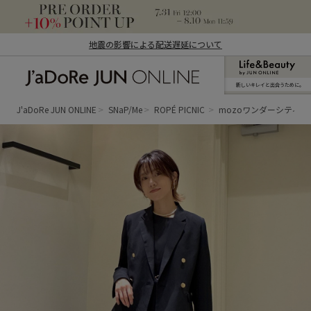
地震の影響による配送遅延について
新しいキレイと出合うために。
J'aDoRe JUN ONLINE（ジャドール ジュ
ン オンライン）
J'aDoRe JUN ONLINE
SNaP/Me
ROPÉ PICNIC
mozoワンダーシティ