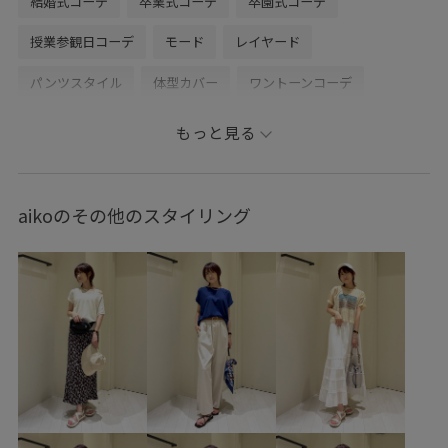
結婚式コーデ
卒業式コーデ
卒園式コーデ
授業参観日コーデ
モード
レイヤード
パンツスタイル
体型カバー
ワントーンコーデ
ヘルシーコーデ
フェミニンコーデ
シンプルコーデ
もっと見る
きれいめコーデ
ROPÉ PICNIC
ナチュラル
イエベ秋
混合
高身長
トップス
シャツ/ブラウス
aikoのその他のスタイリング
ジャケット/アウター
テーラードジャケット
パンツ
バッグ
ショルダーバッグ
シューズ
ローファー
GDH16140
GDS16070
GDV16070
GIA16220
GIX16020
1枚でも着れる
26SSceremony
26SSRP_HARUTA
26SSRPお仕事ブラウス
26SS_クリアツイル
26SSクリアツイル