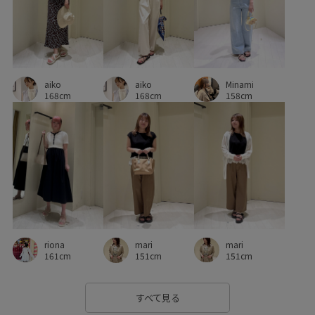
ストレッチ性
スニーカー
セットアップ
タックイン
ダウン
ツイル生地
デニムに合わせる
トレンド感
ニュアンスカラー
ハイウエスト
パンプス
ビジネス
aiko
aiko
Minami
168cm
168cm
158cm
フェミニン
フォーマル
フォーマルシーン
フレアスカート
ブラウス
プリーツ加工
ベルト
ベーシック
ベーシックカラー
ペプラム
ポリウレタン
ポリエステル
メリハリ
ラインがきれい
ロングスカート
ワイドシルエット
riona
mari
mari
ワイドパンツ
ワンピース
万能アイテム
上品
161cm
151cm
151cm
伸縮性
優しい印象
光沢感
入園式
卒園式入学式
すべて見る
卒業式入学式
取り外し可能
合わせやすい