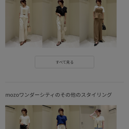
2BUY10%OFF対象商品
RP26SS
RP26SSceremony
RP26SSceremony_pick
RP26SS_goods
RPspecialprice_pick
RP体型カバー
set_up対象商品
Wbottoms_pickup
Wshoes_pickup
お気に入りアイテム_pickup
きちんと感
きれいに見える
すべて見る
きれいめ
しっかりフィット
ふんわり
ゆったり
エナメル素材
エレガント
オケージョン
オフィス
mozoワンダーシティのその他のスタイリング
オフィスカジュアル
オンにもオフにも
カジュアル
クーポン対象商品
サイズ調整
サステナブル
シボ感
シャツ
シンプル
ジャケット
ジレ
スタイルアップ
スッキリ
ストレスフリー