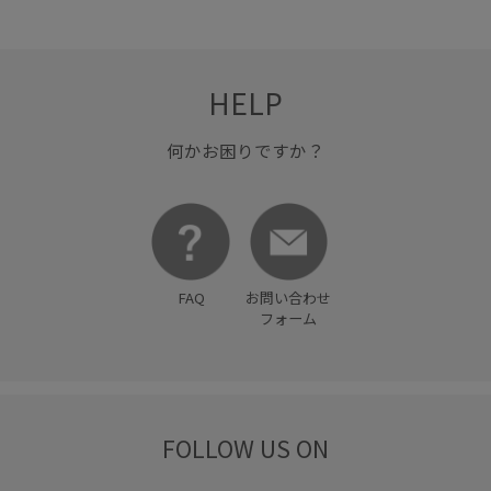
女性らしいシルエット
安定感
安定感のあるヒール
定番
定番色
幅広
快適
抗菌防臭
抜け感
HELP
日傘
明るいカラー
期間限定pickup
何かお困りですか？
期間限定価格0309
柔らかな雰囲気
異素材切替デザイン
着回しやすい
細く見える
美シルエット
華やか
落ち感
薄手
軽い着心地
通気性
金ボタン
FAQ
お問い合わせ
長財布
防臭加工
防臭効果
限定カラー
高級感
フォーム
FOLLOW US ON