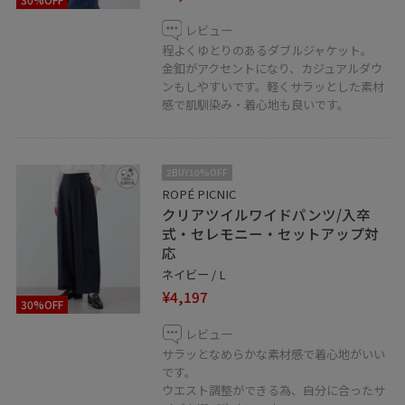
レビュー
程よくゆとりのあるダブルジャケット。
金釦がアクセントになり、カジュアルダウ
ンもしやすいです。軽くサラッとした素材
感で肌馴染み・着心地も良いです。
2BUY10%OFF
ROPÉ PICNIC
クリアツイルワイドパンツ/入卒
式・セレモニー・セットアップ対
応
ネイビー / L
¥4,197
30%OFF
レビュー
サラッとなめらかな素材感で着心地がいい
です。
ウエスト調整ができる為、自分に合ったサ