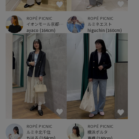
ROPÉ PICNIC
ROPÉ PICNIC
イオンモール京都桂川
ルミネエスト
ayaco
(164cm)
higuchin
(160cm)
ROPÉ PICNIC
ROPÉ PICNIC
ルミネ北千住
横浜ポルタ
ちはる
(164cm)
髙橋
(160cm)