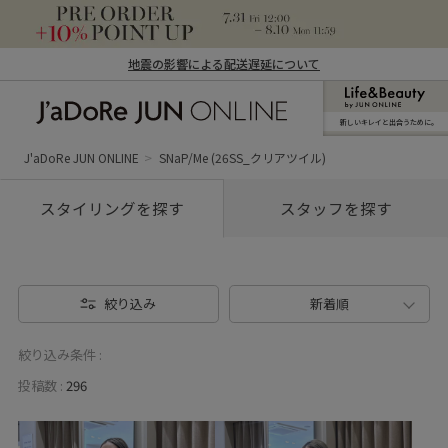
地震の影響による配送遅延について
新しいキレイと出合うために。
J'aDoRe JUN ONLINE（ジャドール ジュ
ン オンライン）
J'aDoRe JUN ONLINE
SNaP/Me (26SS_クリアツイル)
スタイリングを探す
スタッフを探す
絞り込み
新着順
絞り込み条件 :
投稿数 :
296