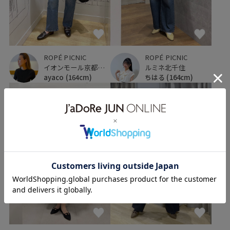
ROPÉ PICNIC
ROPÉ PICNIC
イオンモール京都桂川
ルミネ北千住
ayaco
(164cm)
ちはる
(164cm)