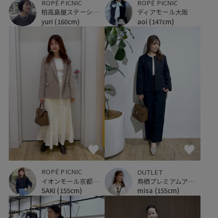
ROPÉ PICNIC
ROPÉ PICNIC
柏高島屋ステーションモール
ディアモール大阪
yuri
(160cm)
aoi
(147cm)
ROPÉ PICNIC
OUTLET
イオンモール京都桂川
鳥栖プレミアムアウトレット
SAKI
(155cm)
misa
(155cm)