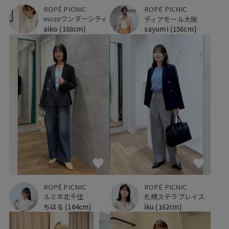
ROPÉ PICNIC
ROPÉ PICNIC
mozoワンダーシティ
ディアモール大阪
aiko
(168cm)
sayumi
(156cm)
ROPÉ PICNIC
ROPÉ PICNIC
ルミネ北千住
札幌ステラプレイス
ちはる
(164cm)
iku
(162cm)