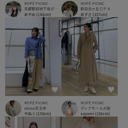
ROPÉ PICNIC
ROPÉ PICNIC
京都駅前地下街ポルタ
新百合ヶ丘ＯＰＡ
あやめ
(162cm)
あずさ
(157cm)
ROPÉ PICNIC
ROPÉ PICNIC
ディアモール大阪
ekimo天王寺
sayumi
(156cm)
やぬぅ
(158cm)