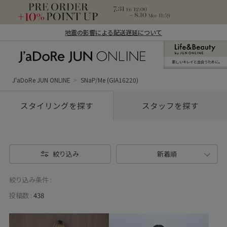
地震の影響による配送遅延について
新しいキレイと出合うために。
J'aDoRe JUN ONLINE（ジャドール ジュ
ン オンライン）
J'aDoRe JUN ONLINE
SNaP/Me (GIA16220)
スタイリングを探す
スタッフを探す
絞り込み
新着順
絞り込み条件 :
投稿数 :
438