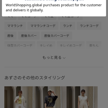
関連タグ
ママ
ママコーデ
ママ友
ママ友コーデ
ママランチ
ママランチコーデ
ランチ
ランチコーデ
産後
産後カバー
産後カバーコーデ
体型カバーコーデ
キレイめ
キレイめコーデ
楽ちん
楽ちんコーデ
お出かけ
白
白コーデ
ホワイト
もっと見る
ホワイトコーデ
ダウンコーデ
温かい
オフホワイト
オフホワイトコーデ
スナップボタン
接触冷感シャツ
あずさのその他のスタイリング
ロングTシャツ
ロングTシャツコーデ
ロンT
ロンTコーデ
ロゴ
ロゴシャツ
ゴールド
プリントTシャツ
ロング
ロング丈
ロング丈スカート