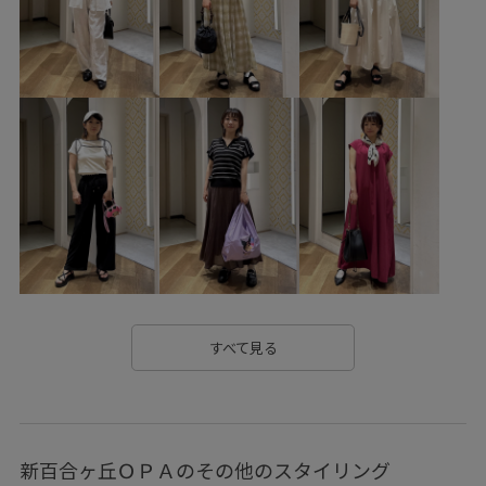
ロングスカートコーデ
合皮
シンセティックレザー
フェイクレザー
シワになりにくい
カーキ
カーキコーデ
ボストンバッグコーデ
黒
黒コーデ
ブラックコーデ
ミドルバッグ
ミドルバッグコーデ
ショルダーバッグコーデ
2WAY
調整
長さ調整
アジャスター
低身長
低身長コーデ
大人
大人コーデ
大人カジュアルコーデ
大人女子
大人女子コーデ
初秋コーデ
秋コーデ
初冬コーデ
すべて見る
お仕事コーデ
授業参観日コーデ
運動会コーデ
デートコーデ
お出かけコーデ
旅行コーデ
新百合ヶ丘ＯＰＡのその他のスタイリング
アウトドアコーデ
推し活コーデ
女子会コーデ