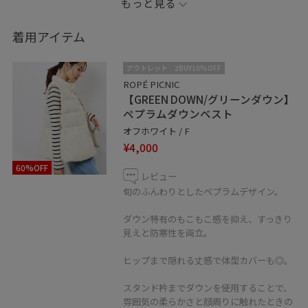
もっと見る
個人的にこのスカートはかなりオススメです！！
着用アイテム
シワになりにくく、歩いても足にまとわり付かず、とて
アウトレット
2BUY10%OFF
も着やすいです。
ROPÉ PICNIC
【GREEN DOWN/グリーンダウン】
ペプラムダウンベスト
初秋を是非このコーディネートで楽しく過ごしてみてく
オフホワイト / F
ださい⭐︎
¥4,000
60%OFF
レビュー
旬のふんわりとしたペプラムデザイン。
ダウン特有のもこもこ感を抑え、すっきり
見えと防寒性を両立。
ヒップまで隠れる丈感で体型カバーも◎。
スタンド衿までダウンを使用することで、
雰囲気の柔らかさと顔周りに触れたときの