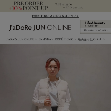
地震の影響による配送遅延について
新しいキレイと出合うために。
J'aDoRe JUN ONLINE（ジャドール ジュ
ン オンライン）
J'aDoRe JUN ONLINE
SNaP/Me
ROPÉ PICNIC
新百合ヶ丘ＯＰＡ
あ