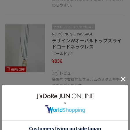
わせやすい。
アウトレット
2BUY10%OFF
ROPÉ PICNIC PASSAGE
デザインＷオーバルトップスライ
ドコードネックレス
ゴールド / F
¥836
60%OFF
レビュー
抽象的で有機的なフォルムのメタルモチー
フがモダンな印象。
長めのコード仕様で縦ラインを強調し、ス
タイルアップ効果も◎
程よい光沢感のあるメタルがコーデに洗練
さをプラス。