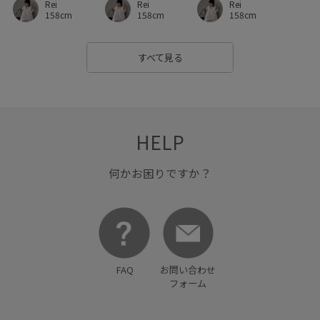
Rei
Rei
Rei
ゆったり
ウエスト切り替え
オフィス
158cm
158cm
158cm
オフィスカジュアル
カジュアル
カットソー
すべて見る
キャメル
コンパクト
コーディネートのアクセント
シアー
シャツ
ショルダーバッグ
シンプル
シンプルなデザイン
シンプルコーデ
ジャケット
HELP
スウェット
スタイリング
スタイルアップ
何かお困りですか？
スタンドカラー
スッキリ
スッキリ見え
スポーティ
スラックス
センタープレス
タートルニット
タートルネック
ダウン
テーブル
デイリーで活躍
FAQ
お問い合わせ
ドロップショルダー
ナチュラル
ニット
フォーム
ノーカラージャケット
ハンドバッグ
パンツ