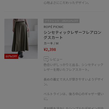
心地よさにこだわったデザイン。
アウトレット
2BUY10%OFF
ROPÉ PICNIC
シンセティックレザーフレアロン
グスカート
カーキ / M
¥2,398
60%OFF
レビュー
色合いがしっかりと出る、シンセティック
レザーを用いたフレアスカート。
長めの着丈で大人が穿きやすいようデザイ
ン。
ベルトラインは、後ろ中心のギャザー使い
に。
素材感を活かしたシンプルなデザインが合