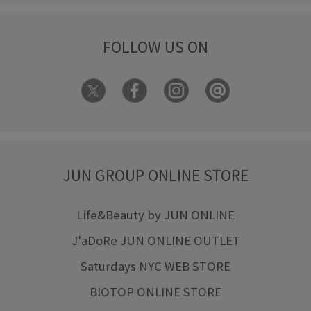
パーカー
ピンク
フェミニン
フォーマル
フリル
FOLLOW US ON
フリーサイズ
フレアスカート
ブラウス
ブラック
ブラックベージュ
ブーツ
ベスト
ベージュ
ペプラム
ミックススタイル
ミニバッグ
ミニマル
モダン
モチーフ
モノトーン
ラフ
リアルレザー
リブニット
ロゴプリント
ロングスカート
JUN GROUP ONLINE STORE
ロングスリーブ
ワイドパンツ
ワンピース
上品
丸みのあるフォルム
伸縮性
体型カバー
保温性
Life&Beauty by JUN ONLINE
J'aDoRe JUN ONLINE OUTLET
光沢感
内ポケット
切り替え
収納力
Saturdays NYC WEB STORE
合わせやすい
大人っぽい
大人カジュアル
対象品番
BIOTOP ONLINE STORE
幅広
後ろがゴム
抜け感
接触冷感
撥水機能