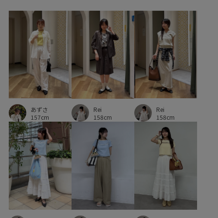
雨の日コーデ
モノトーンコーデ
カジュアルコーデ
ROPÉ PICNIC
ウェーブ
イエベ春
ノーマル
トップス
Tシャツ/カットソー
ジャケット/アウター
ダウンベスト
スカート
バッグ
ボストンバッグ
アクセサリー
ネックレス
GDC55030
GDL55020
あずさ
Rei
Rei
GDM55400
GIX65100
GIZ65030
2510対象商品
157cm
158cm
158cm
25AWbottoms
25awRPbottoms
2BUY10%OFF対象商品
2WAYで使える
3色展開
Iラインシルエット
RP25AW
RP25awGREENDOWN
RP25羽織り
Tシャツ
UVカット
Wtops_pickup
おしりが隠れる
きれいめ
さらっとした肌触り
さらりとした
ふんわり