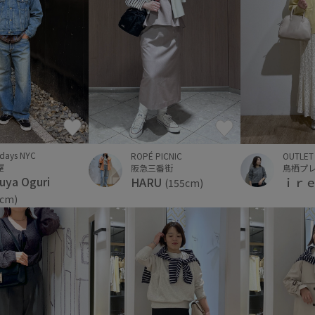
rdays NYC
ROPÉ PICNIC
OUTLET
屋
阪急三番街
鳥栖プ
uya Oguri
HARU
ｉｒ
(155cm)
0cm)