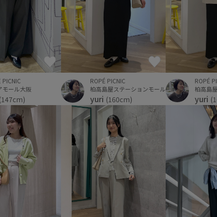
ROPÉ P
 PICNIC
ROPÉ PICNIC
柏高島
アモール大阪
柏高島屋ステーションモール
yuri
yuri
(
(147cm)
(160cm)