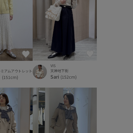
VIS
天神地下街
レミアムアウトレット
Sari
ｅ
(152cm)
(151cm)