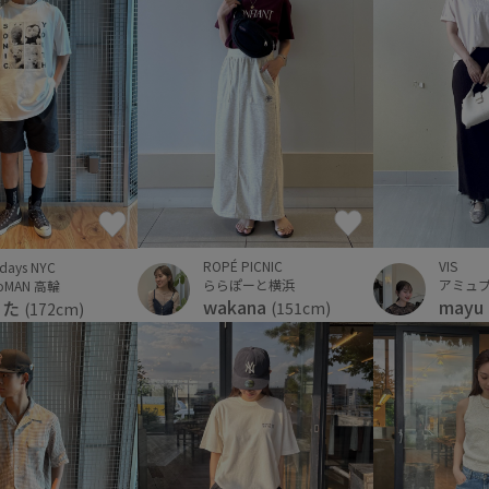
ROPÉ PICNIC
VIS
rdays NYC
ららぽーと横浜
アミュ
oMAN 高輪
wakana
mayu
うた
(151cm)
(172cm)