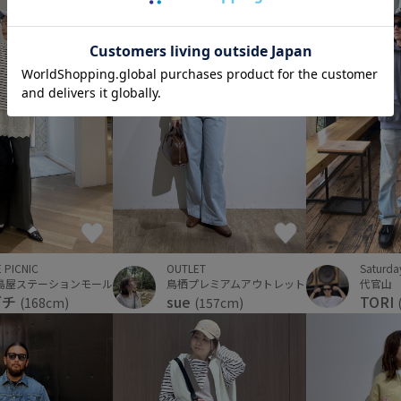
Saturda
 PICNIC
OUTLET
代官山
島屋ステーションモール
鳥栖プレミアムアウトレット
TORI
グチ
sue
(168cm)
(157cm)