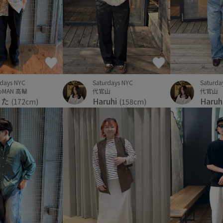
rdays NYC
Saturdays NYC
Saturda
oMAN 高輪
代官山
代官山
うた
Haruhi
Haruh
(172cm)
(158cm)