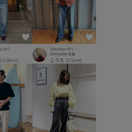
ys NYC
Saturdays NYC
NEWoMAN 高輪
i
こうた
(158cm)
(172cm)