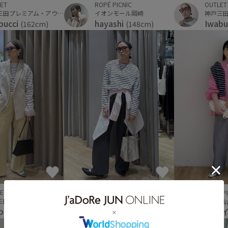
ET
OUTLET
ROPÉ PICNIC
神戸三田プレミアム・アウトレット
イオンモール岡崎
bucci
Iwabu
hayashi
(162cm)
(148cm)
ET
OUTLET
ROPÉ P
神戸三田プレミアム・アウトレット
神戸三田プレミアム・アウトレット
S-PAL
bucci
Iwabucci
ウジ
(162cm)
(162cm)