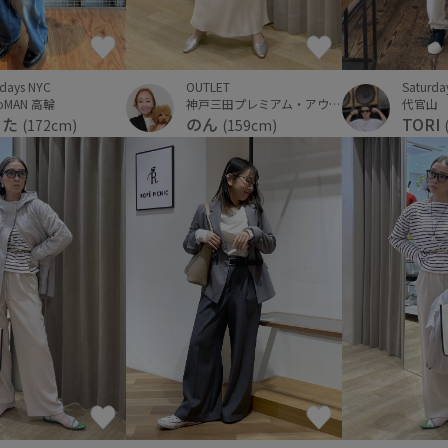
rdays NYC
OUTLET
Saturda
oMAN 高輪
神戸三田プレミアム・アウトレット
代官山
うた
のん
TORI
(172cm)
(159cm)