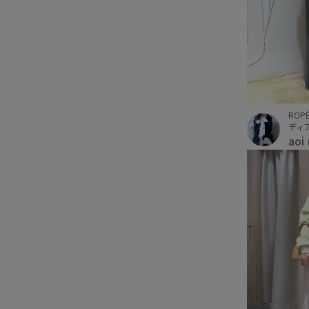
ROPÉ
ディ
aoi