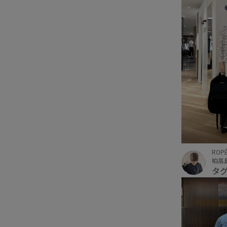
ROPÉ
柏高
タ