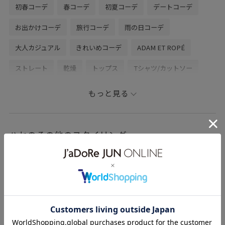
初春コーデ
春コーデ
初夏コーデ
デートコーデ
Tel. 03-6712-7949
お出かけコーデ
旅行コーデ
雨の日コーデ
All day 11:00 - 21:00
大人カジュアル
きれいめコーデ
ADAM ET ROPÉ
LINEで渋谷パルコスタッフに相談は【友達だち追加】を
ストレート
乾燥
トップス
Tシャツ/カットソー
タップをして下さい
ジャケット/アウター
デニムジャケット
パンツ
もっと見る
BFM75020
EUS16010
GML06060
2025_39W_BO
26SSデニムpick_up
adamjeans_26ss
ハセのその他のスタイリング
styling_sample_01
Tシャツ
USAコットン
きれいめ
さっと羽織れる
ふくらみ
ゆったり
アウター
ウール
オーバーサイズ
カジュアル
カットソー
クルーネック
コクーンシルエット
コットン