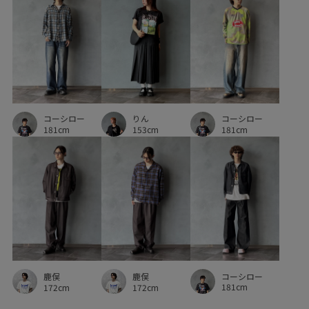
着やすい
着回しやすい
着脱しやすい
秋冬
秋口
立体感
肌触りが良い
裏毛
軽い着心地
重ね着に重宝
長く使える
コーシロー
コーシロー
りん
181cm
181cm
153cm
コーシロー
鹿俣
鹿俣
181cm
172cm
172cm