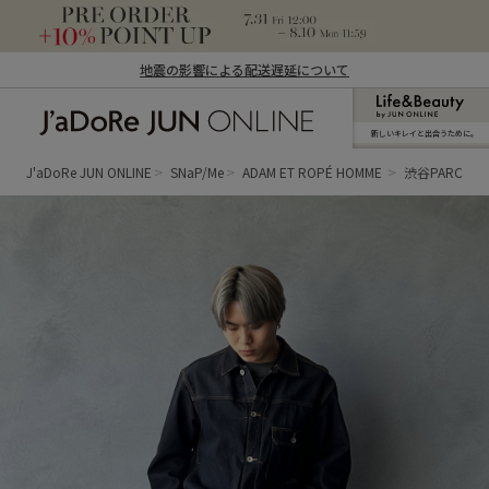
地震の影響による配送遅延について
新しいキレイと出合うために。
J'aDoRe JUN ONLINE（ジャドール ジュ
ン オンライン）
J'aDoRe JUN ONLINE
SNaP/Me
ADAM ET ROPÉ HOMME
渋谷PARCO