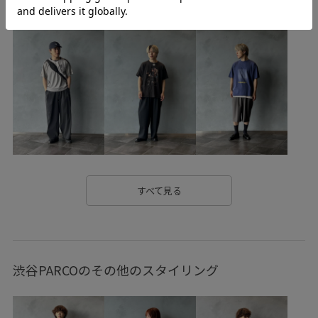
コットン100%
コントラスト
コート
シャープ
ジャケット
スウェット
スエード
スラブ
タイト
タック
ダウン
ダメージ加工
デザイン性
デニム生地
ドライ
ドライタッチ
ドロップショルダー
ナチュラル
ニット
ハリ感
パジャマ
ブルゾン
プルオーバー
ベーシック
モダン
リピート購入
リラックス感
すべて見る
レイヤードスタイル
ロンT
ロングシーズン
ワードローブに加えたい
ヴィンテージ
ヴィンテージ感
渋谷PARCOのその他のスタイリング
上品
保温性
天竺
定番
幅広
弾力
春先
柔らかい肌触り
柔らかい風合い
現代的なスタイル