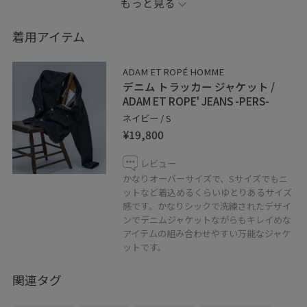
もっと見る
ダークトーンカラーで統一することで、カジュアルなアイ
テムを用いても大人っぽくクラシックなスタイルに仕上
着用アイテム
げてます。
ADAM ET ROPÉ HOMME
【Instagram】
デニム トラッカー ジャケット /
▶︎▷adam_schuma35
ADAM ET ROPE' JEANS -PERS-
ネイビー / S
¥19,800
【information】
▷お気に入りの投稿やスタッフをハートボタンからお気
レビュー
に入りに追加していただくと、
かなりオーバーサイズで、Sサイズでもニ
【お気に入り】タブから、投稿をご覧いただきやすくな
ットなど着込めるくらいゆとりあるサイズ
感です。かなりシックで洗練されたデザイ
りますのでぜひお試しくださいませ◎
ンでデニムジャケットながらもキレイめな
アイテムの組み合わせやすい万能なジャケ
----------------------------------------
ットです。
関連タグ
○店舗情報
東京都渋谷区宇田川町15-1渋谷パルコ4F