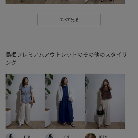
サンダル
シアー
シアー感
シャツ
シャープ
シワになりにくい
シンプル
ジャケット
ジレ
すべて見る
ジーンズ
スカート
スクエアネック
スタイルアップ
スッキリ
ストラップ
ストレスフリー
ストレッチ性
鳥栖プレミアムアウトレットのその他のスタイリ
ストレッチ糸
セットアップ
セットアップ対象商品
ング
ソックス
タイツ
タイト
ダウン
テーパード
テーラードジャケット
デイリー使い
デニムに合わせる
デニム生地
ナイロン
ナチュラル
ニット
ハイウエスト
ハイライズ
ビスチェ
フィット感
フリーサイズ
ブラウス
プレーティング
ヘンリーネック
ベルト
ベーシック
ポリエステル
ｉｒｅ
maki
ｉｒｅ