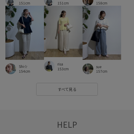
マーメイドスカート
リネン
リブニット
151cm
158cm
151cm
リラックス感
レイヤードコーデ
レイヤードスタイル
レイヤードデザイン
レイヤード風
ワイドパンツ
上品
伸縮性
体型カバー
合わせやすい
大人カジュアル
定番
幅広
快適
快適なはき心地
快適な着心地
抗菌防臭
抜け感
接触冷感
春先
risa
Shi☆
sue
153cm
154cm
157cm
普段使いも出来る
機能素材
着映え
秋冬
程よい肉感
細く見える
細見え
肌見せ
すべて見る
肌触りが良い
肌離れが良い
股上深め
脚長効果
艶感
落ち感
薄手
透け感
重ね着に重宝
HELP
防臭効果
限定カラー
高見え
麻