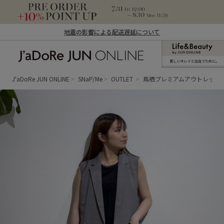
地震の影響による配送遅延について
新しいキレイと出合うために。
J'aDoRe JUN ONLINE（ジャドール ジュ
ン オンライン）
J'aDoRe JUN ONLINE
SNaP/Me
OUTLET
鳥栖プレミアムアウトレット