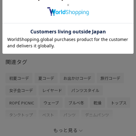
ROPÉ PICNIC PASSAGE
Tストラップセパレートパンプス
ブラック / 24.5
¥2,745
レビュー
50%OFF
軽くて履きやすいです。
ストラップ付きなので歩きやすいですよ！
関連タグ
初夏コーデ
夏コーデ
お出かけコーデ
旅行コーデ
女子会コーデ
レイヤード
パンツスタイル
ROPÉ PICNIC
ウェーブ
ブルべ冬
乾燥
トップス
タンクトップ
ベスト
パンツ
デニムパンツ
ワンピース
シューズ
パンプス
GDE16040
もっと見る