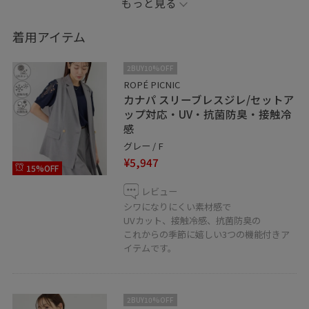
もっと見る
下半身がコンプレックスなので、
同じ悩みを持った方に
着用アイテム
少しでも参考になれば嬉しいです！
2BUY10%OFF
フォローやお気に入り登録していただくと
ROPÉ PICNIC
カナパ スリーブレスジレ/セットア
気になった商品を
ップ対応・UV・抗菌防臭・接触冷
後から見返す事ができます⭐︎
感
グレー / F
そして個人Instagram開設しました〜〜〜！
¥5,947
15%OFF
@sue_____00
こちらもぜひフォローお願いします☺︎
レビュー
シワになりにくい素材感で
UVカット、接触冷感、抗菌防臭の
スクロールすると商品の詳細ご覧いただけます！
これからの季節に嬉しい3つの機能付きア
イテムです。
2BUY10%OFF