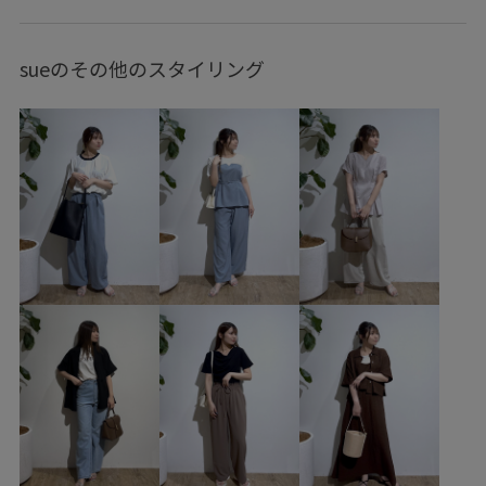
GDF16010
GDS16230
GDV16120
GIA16040
2026カナパ
26RPUVCARE
26SSRPgoods
sueのその他のスタイリング
26SSRPジャケット
26SSRPボトム
26SSカナパシリーズ
Iラインシルエット
outer_pickup
RP26SS
RP26SS_goods
RP26SSインナー
RP体型カバー
setup_pickup
Tシャツ
UVカット
Vネック
Web限定カラー
お手入れしやすい
きれいめ
さらりとした
なめらか
やや長め
ウエストがゴム
ウエストシェイプ
オフィス
オフィスカジュアル
カジュアル
カットソー
ガウチョパンツ
キャミワンピース
クーポン対象商品
サステナブル