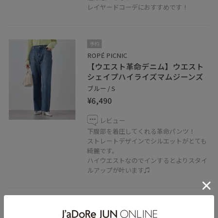
レイヤードコーデにおすすめです！
予約
ROPÉ PICNIC
【ウエスト革命デニム】ウエスト
シェイプハイライズマムジーンズ
ブルー / S
¥6,490
レビュー
下腹部を着圧してくれる革命パンツ！
ストレートデザインでシルエットがとても
綺麗です。
ハイウエストなのでインするとよりスタイ
ルアップが叶います♫
2BUY10%OFF