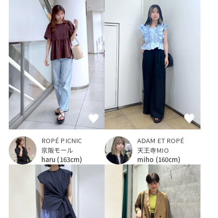
ROPÉ PICNIC
ADAM ET ROPÉ
京阪モール
天王寺MIO
haru
(163cm)
miho
(160cm)