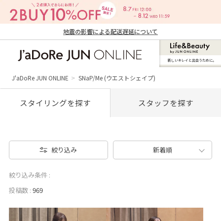
地震の影響による配送遅延について
新しいキレイと出合うために。
J'aDoRe JUN ONLINE（ジャドール ジュ
ン オンライン）
J'aDoRe JUN ONLINE
SNaP/Me (ウエストシェイプ)
スタイリングを探す
スタッフを探す
絞り込み
新着順
絞り込み条件 :
投稿数 :
969