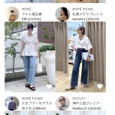
ROPÉ
ROPÉ PICNIC
アトレ恵比寿
札幌ステラプレイス
ERI
(157cm)
narumy
(162cm)
ROPÉ PICNIC
OUTLET
たまプラーザテラス
神戸三田プレミアム・アウトレット
のぐち
(160cm)
Iwabucci
(162cm)