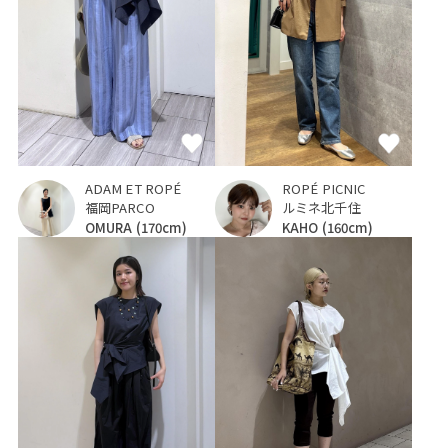
ADAM ET ROPÉ
ROPÉ PICNIC
福岡PARCO
ルミネ北千住
OMURA
(170cm)
KAHO
(160cm)