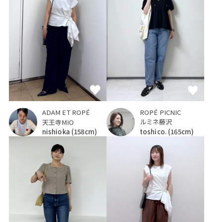
ROPÉ PICNIC
ADAM ET ROPÉ
ルミネ藤沢
天王寺MIO
toshico.
(165cm)
nishioka
(158cm)