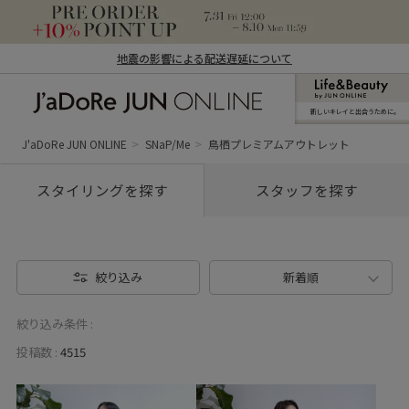
地震の影響による配送遅延について
新しいキレイと出合うために。
J'aDoRe JUN ONLINE（ジャドール ジュ
ン オンライン）
J'aDoRe JUN ONLINE
SNaP/Me
鳥栖プレミアムアウトレット
スタイリングを探す
スタッフを探す
絞り込み
新着順
絞り込み条件 :
投稿数 :
4515