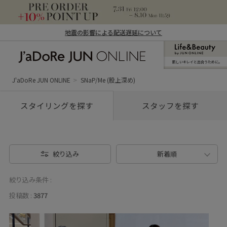
地震の影響による配送遅延について
新しいキレイと出合うために。
J'aDoRe JUN ONLINE（ジャドール ジュ
ン オンライン）
J'aDoRe JUN ONLINE
SNaP/Me (股上深め)
スタイリングを探す
スタッフを探す
絞り込み
新着順
絞り込み条件 :
投稿数 :
3877