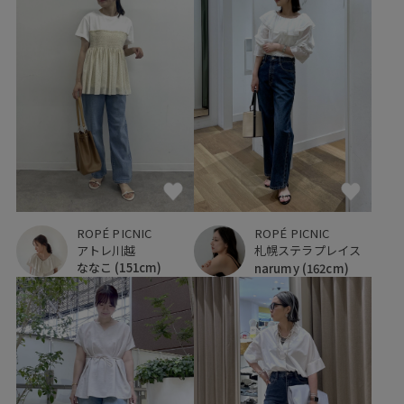
ROPÉ PICNIC
ROPÉ PICNIC
アトレ川越
札幌ステラプレイス
ななこ
(151cm)
narumy
(162cm)