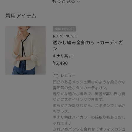
もっと見る
長過ぎない丈感なので低身長の方にも安心、ワイドパン
ツやフレアスカートなどボリュームあるボトムスにもバ
着用アイテム
ランス良く着用できます。
2BUY10%OFF
ROPÉ PICNIC
透かし編み金釦カットカーディガ
低身長の方、下半身が気になる…
ン
同じ悩みをお持ちの方へ
キナリ系 / F
おすすめのスタイリングを紹介しています。
¥6,490
♡マークをタップすると
レビュー
いつでもお気に入り一覧からチェックできます。
凹凸のあるメッシュ素材のような柔らかな
雰囲気の金ボタンカーディガン。
軽やかな透かし編みで、気温が高い日も爽
ぜひご利用ください♩
やかにスタイリングできます。
柔らかさがありながら、金ボタンで上品さ
もプラス。
キナリ色はバイカラーの縁取りもありおし
ゃれです♩
きれいめパンツを合わせてオフィスカジュ