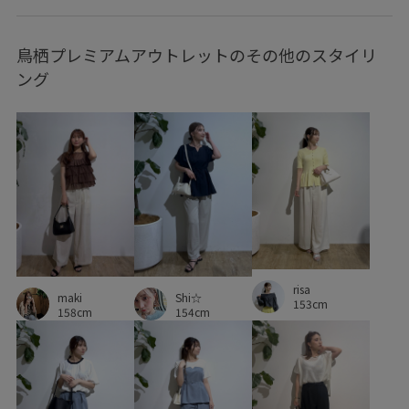
クーポン対象商品
コントラスト
サイズ調整
鳥栖プレミアムアウトレットのその他のスタイリ
サステナブル
サテン
シアー
シアー素材
シボ感
ング
シャツ
シワになりにくい
ジャケット
スッキリ
スッキリ見え
ストレスフリー
スーツ
セット
デイリーで活躍
デニムに合わせる
デニム合わせ
トレンド
ドライ
ハリ感
パンツ
ビジネス
フリーサイズ
ブルゾン
プリーツスカート
ポリエステル
マットサテン
マニッシュ
ミディ丈
risa
maki
Shi☆
153cm
ミニバッグ
メッシュ
メリハリ
レディライク
158cm
154cm
ワイドパンツ
ワンショルダー
上品
伸縮性
光沢感
冷んやり
凹凸感
取り外し可能