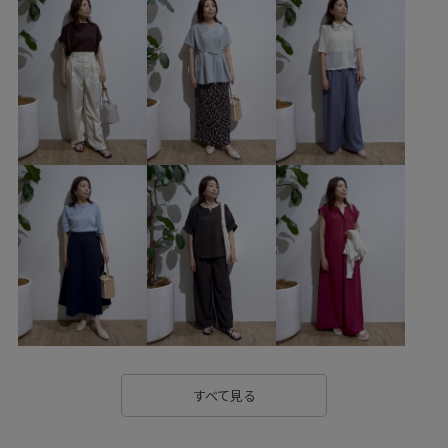
0318PRESS対象商品
26mother'sday
26RPUVCARE
26SSlightouter_1
26SSlightouter_7
26SSRPgoods
26SSRP_HARUTA
26SSRP羽織り
2WAYで使える
Aライン
mefitBAG
RP26SS
RP26SS_goods
RP26SS着映えトップス
Tシャツ
UVカット
Wshoes_pickup
Wtops_pickup
きちんと感
きれいめ
さらりとした
ゆとりあるサイズ感
イージーケア
エナメル素材
オケージョン
オフィス
オフィスカジュアル
オンにもオフにも
カジュアル
カジュアルすぎない
カッティング
カットソー
すべて見る
カットソー素材
カラーバリエーション豊富
キーホルダー