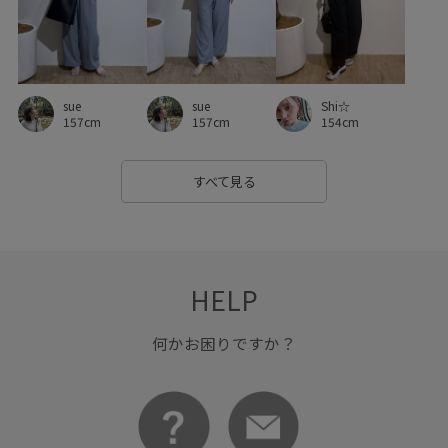
大人カジュアル
安定感
定番
幅広
抗菌防臭
抜け感
接触冷感
日傘
柔らかい素材
機能素材
水筒
淡いカラー
知的
秋冬
程よい厚み
sue
sue
Shi☆
157cm
157cm
154cm
華やか
落ち感
薄手
裏地付き
軽快
透かし編み
透け感
金ボタン
長財布
防臭加工
すべて見る
高級感
HELP
何かお困りですか？