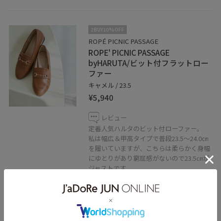
2BUY10%OFF
ROPÉ PICNIC PASSAGE
ROPE' PICNIC PASSAGE
byHARUTA/ビット付フラットロー
ファー
キャメル / 23.5
¥5,940
レビュー
定番人気ハルタのビット付ローファー。
私は幅広＆甲高タイプで普段23.5〜24.0㎝
を履いていますが、こちらは柔らかく身幅
にゆとりがあり窮屈感がないので23.5㎝が
ジャストです。
フラットヒールで安定感があり、長時間の
着用も疲れにくく多数スタッフも愛用中で
す。
通勤にはもちろん普段使いもできるので、
1足あるととっても活躍するのでおすすめ