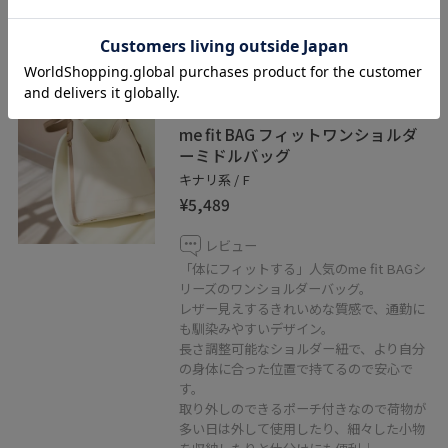
です。
2BUY10%OFF
ROPÉ PICNIC PASSAGE
me fit BAG フィットワンショルダ
ーミドルバッグ
キナリ系 / F
¥5,489
レビュー
「体にフィットする」人気のme fit BAGシ
リーズのワンショルダーバッグ。
レザー見えするきれいめな質感で、通勤に
も馴染みやすいデザイン。
長さ調整可能なショルダー紐で、より自分
の身体に合った位置で持てるので安心で
す。
取り外しのできるポーチ付きなので荷物が
多い日は外して使用したり、細々した小物