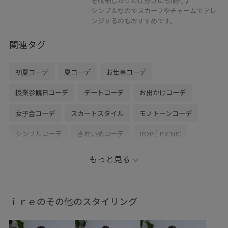
を収納したりと仕分けにも便利♩
シンプルなのでスカーフやチャームでアレ
ンジするのもおすすめです。
関連タグ
初夏コーデ
夏コーデ
お仕事コーデ
授業参観日コーデ
デートコーデ
お出かけコーデ
女子会コーデ
スカートスタイル
モノトーンコーデ
シンプルコーデ
きれいめコーデ
ROPÉ PICNIC
ストレート
イエベ秋
混合
低身長
トップス
もっと見る
Tシャツ/カットソー
カーディガン
スカート
バッグ
ショルダーバッグ
シューズ
ローファー
GDC16090
ｉｒｅのその他のスタイリング
GDK16080
GDM16320
GIA16210
GIX16090