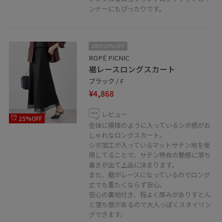
ンナーにもぴったりです。
2BUY10%OFF
ROPÉ PICNIC
裾レースロングスカート
ブラック / F
¥4,868
レビュー
25%OFF
全体に模様のように入っているシボ感がお
しゃれなロングスカート。
シボ加工が入っているマットサテン地を使
用してることで、サテン特有の艶感に落ち
着きが出て上品に決まります。
また、裾がレースになっているのでロング
丈でも重たくならず安心。
安心の裏地付き、程よく厚みがありすとん
と落ち感があるので大人っぽくスタイリン
グできます。