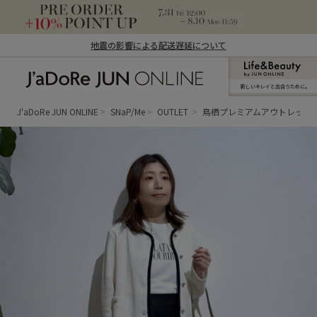
地震の影響による配送遅延について
新しいキレイと出合うために。
J'aDoRe JUN ONLINE（ジャドール ジュ
ン オンライン）
J'aDoRe JUN ONLINE
SNaP/Me
OUTLET
鳥栖プレミアムアウトレット